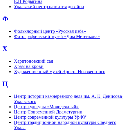
Е.П.Родыгина
Уральский центр развития дизайна
Ф
Фольклорный центр «Русская изба»
Фотографический музей «Дом Метенкова»
Х
Харитоновский сад
Храм на крови
Художественный музей Эрнста Неизвестного
Ц
Центр истории камнерезного дела им. А. К. Денисова-
Уральского
Центр культуры «Молодежный»
Центр Современной Драматургии
Центр современной культуры УрФУ
Центр традиционной народной культуры Среднего
Урала