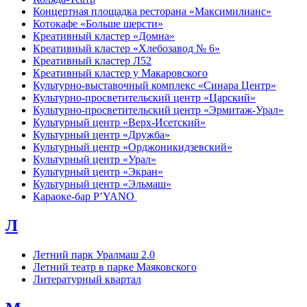
Концертная площадка ресторана «Максимилианс»
Котокафе «Больше шерсти»
Креативный кластер «Домна»
Креативный кластер «Хлебозавод № 6»
Креативный кластер Л52
Креативный кластер у Макаровского
Культурно-выставочный комплекс «Синара Центр»
Культурно-просветительский центр «Царский»
Культурно-просветительский центр «Эрмитаж-Урал»
Культурный центр «Верх-Исетский»
Культурный центр «Дружба»
Культурный центр «Орджоникидзевский»
Культурный центр «Урал»
Культурный центр «Экран»
Культурный центр «Эльмаш»
Караоке-бар P’YANO
Л
Летний парк Уралмаш 2.0
Летний театр в парке Маяковского
Литературный квартал