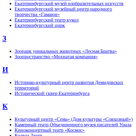
Екатеринбургский музей изобразительных искусств
Екатеринбургский музейный центр народного
творчества «Гамаюн»
Екатеринбургский театр кукол
Екатеринбургский цирк
З
Зоопарк уникальных животных «Лесная Братва»
Зоопространство «Мохнатая компания»
И
Историко-культурный центр развития Демидовских
территорий
Исторический сквер Екатеринбурга
К
Культурный центр «Семь» (Дом культуры «Совхозный»)
Камерный театр Объединенного музея писателей Урала
Киноконцертный театр «Космос»
Коляда-Театр