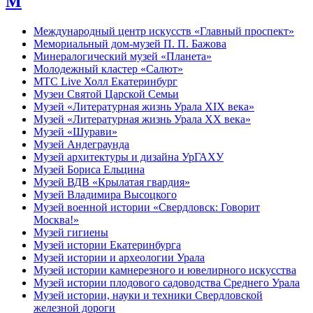
М
Международный центр искусств «Главный проспект»
Мемориальный дом-музей П. П. Бажова
Минералогический музей «Планета»
Молодежный кластер «Салют»
МТС Live Холл Екатеринбург
Музеи Святой Царской Семьи
Музей «Литературная жизнь Урала XIX века»
Музей «Литературная жизнь Урала ХХ века»
Музей «Шурави»
Музей Андеграунда
Музей архитектуры и дизайна УрГАХУ
Музей Бориса Ельцина
Музей ВДВ «Крылатая гвардия»
Музей Владимира Высоцкого
Музей военной истории «Свердловск: Говорит
Москва!»
Музей гигиены
Музей истории Екатеринбурга
Музей истории и археологии Урала
Музей истории камнерезного и ювелирного искусства
Музей истории плодового садоводства Среднего Урала
Музей истории, науки и техники Свердловской
железной дороги