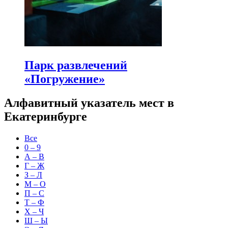
Парк развлечений
«Погружение»
Алфавитный указатель мест в
Екатеринбурге
Все
0 – 9
А – В
Г – Ж
З – Л
М – О
П – С
Т – Ф
Х – Ч
Ш – Ы