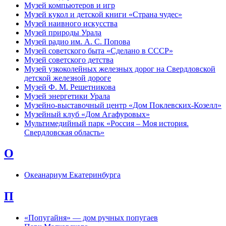
Музей компьютеров и игр
Музей кукол и детской книги «Страна чудес»
Музей наивного искусства
Музей природы Урала
Музей радио им. А. С. Попова
Музей советского быта «Сделано в СССР»
Музей советского детства
Музей узкоколейных железных дорог на Свердловской
детской железной дороге
Музей Ф. М. Решетникова
Музей энергетики Урала
Музейно-выставочный центр «Дом Поклевских-Козелл»
Музейный клуб «Дом Агафуровых»
Мультимедийный парк «Россия – Моя история.
Свердловская область»
О
Океанариум Екатеринбурга
П
«Попугайня» — дом ручных попугаев