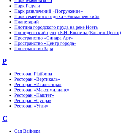
Парк Маяковского
Парк Радуги
Парк развлечений «Погружение»
Парк семейного отдыха «Эльмашевский»
Планетарий
Плотина городского пруда на реке Исеть
Президентский центр Б.Н. Ельцина (Ельцин Центр)
Пространство «Синара Арт»
Пространство «Центр города»
Пространство Заря
Р
Ресторан Platforma
Ресторан «Вертикаль»
Ресторан «Итальянцы»
Ресторан «Максимилианс»
Ресторан «Паштет»
Ресторан «Супра»
Ресторан «Угли»
С
Сад Вайнера