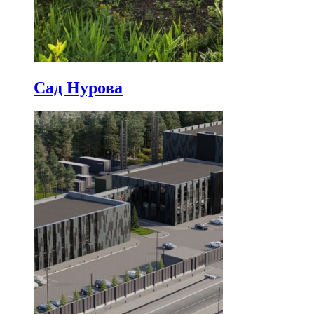
Сад Нурова