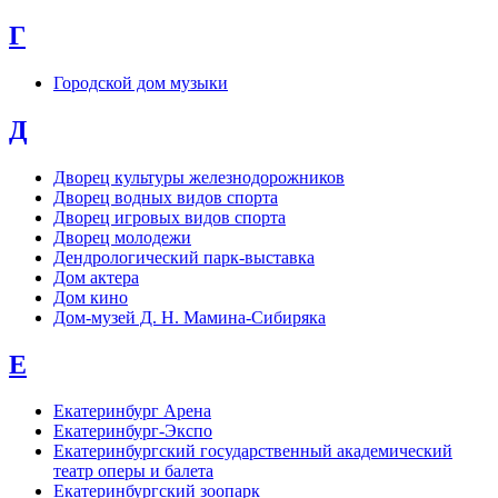
Г
Городской дом музыки
Д
Дворец культуры железнодорожников
Дворец водных видов спорта
Дворец игровых видов спорта
Дворец молодежи
Дендрологический парк-выставка
Дом актера
Дом кино
Дом-музей Д. Н. Мамина-Сибиряка
Е
Екатеринбург Арена
Екатеринбург-Экспо
Екатеринбургский государственный академический
театр оперы и балета
Екатеринбургский зоопарк