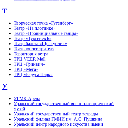
Т
Творческая точка «Гутенберг»
Театр «На плотинке»
Театр «Провинциальные танцы»
Театр «ТургеневЪ»
Театр балета «Щелкунчик»
Театр юного зрителя
Территория ветра
ТРЦ VEER Mall
ТРЦ «Гринвич»
ТРЦ «Мега»
ТРЦ «Радуга Парк»
У
УГМК-Арена
Уральский государственный военно-исторический
музей
Уральский государственный театр эстрады
Уральский филиал ГМИИ им. А.С. Пушкина
Уральский центр народного искусства имени