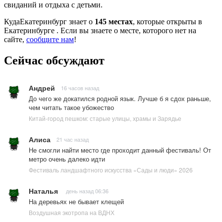
свиданий и отдыха с детьми.
КудаЕкатеринбург знает о
145 местах
, которые открыты в
Екатеринбурге . Если вы знаете о месте, которого нет на
сайте,
сообщите нам
!
Сейчас обсуждают
Андрей
16 часов назад
До чего же докатился родной язык. Лучше б я сдох раньше,
чем читать такое убожество
Китай-город пешком: старые улицы, храмы и Зарядье
Алиса
21 час назад
Не смогли найти место где проходит данный фестиваль! От
метро очень далеко идти
Фестиваль ландшафтного искусства «Сады и люди» 2026
Наталья
день назад 06:36
На деревьях не бывает клещей
Воздушная экотропа на ВДНХ