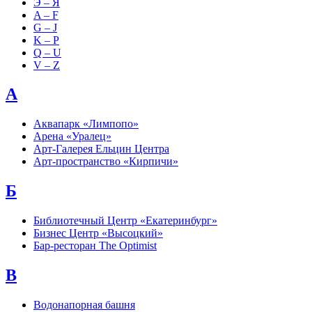
Э – Я
A – F
G – J
K – P
Q – U
V – Z
А
Аквапарк «Лимпопо»
Арена «Уралец»
Арт-Галерея Ельцин Центра
Арт-пространство «Кирпичи»
Б
Библиотечный Центр «Екатеринбург»
Бизнес Центр «Высоцкий»
Бар-ресторан The Optimist
В
Водонапорная башня