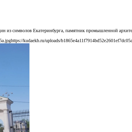
ин из символов Екатеринбурга, памятник промышленной архите
5a.jpg
https://kudaekb.ru/uploads/b1865e4a11f7914bd52e2601ef7dc05a