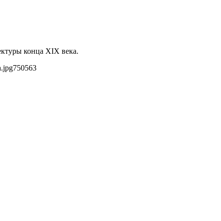
ктуры конца XIX века.
.jpg
750
563