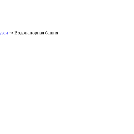
узеи
➔
Водонапорная башня