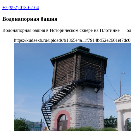
+7 (992) 018-62-64
Водонапорная башня
Водонапорная башня в Историческом сквере на Плотинке — од
https://kudaekb.ru/uploads/b1865e4a11f7914bd52e2601ef7dc0