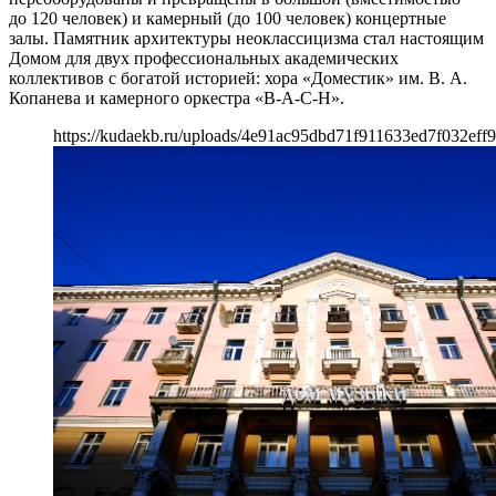
до 120 человек) и камерный (до 100 человек) концертные
залы. Памятник архитектуры неоклассицизма стал настоящим
Домом для двух профессиональных академических
коллективов с богатой историей: хора «Доместик» им. В. А.
Копанева и камерного оркестра «В-А-С-Н».
https://kudaekb.ru/uploads/4e91ac95dbd71f911633ed7f032eff9