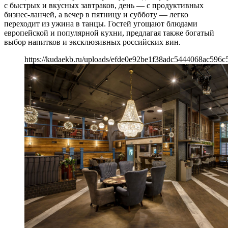
с быстрых и вкусных завтраков, день — с продуктивных
бизнес-ланчей, а вечер в пятницу и субботу — легко
переходит из ужина в танцы. Гостей угощают блюдами
европейской и популярной кухни, предлагая также богатый
выбор напитков и эксклюзивных российских вин.
https://kudaekb.ru/uploads/efde0e92be1f38adc5444068ac596c