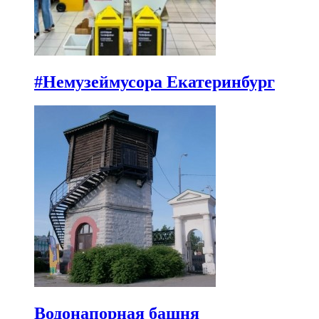
#Немузеймусора Екатеринбург
Водонапорная башня