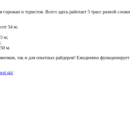
горожан и туристов. Всего здесь работает 5 трасс разной сло
сот 54 м;
5 м;
;
50 м.
 новичков, так и для опытных райдеров! Ежедневно функцинируе
ural.ski/