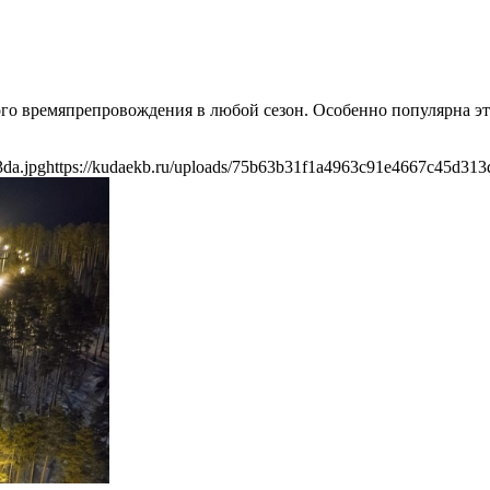
о времяпрепровождения в любой сезон. Особенно популярна эта 
da.jpg
https://kudaekb.ru/uploads/75b63b31f1a4963c91e4667c45d313