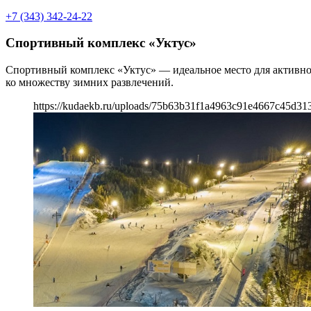
+7 (343) 342-24-22
Спортивный комплекс «Уктус»
Спортивный комплекс «Уктус» — идеальное место для активног
ко множеству зимних развлечений.
https://kudaekb.ru/uploads/75b63b31f1a4963c91e4667c45d313