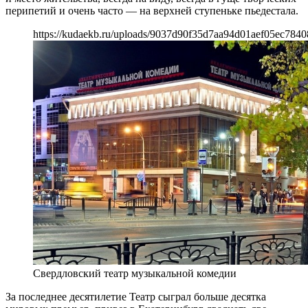
перипетий и очень часто — на верхней ступеньке пьедестала.
https://kudaekb.ru/uploads/9037d90f35d7aa94d01aef05ec7840
Свердловский театр музыкальной комедии
За последнее десятилетие Театр сыграл больше десятка