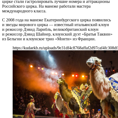
цирке стали гастролировать лучшие номера и аттракционы
Российского цирка. На манеже работали мастера
международного класса.
С 2008 года на манеже Екатеринбургского цирка появились
и звезды мирового цирка — известный итальянский клоун
и режиссер Дэвид Ларибль, великобританский клоун
и режиссер Дэвид Шайнер, клоунский дуэт «Братья Таквин»
из Бельгии и клоунское трио «Монти» из Франции.
https://kudaekb.ru/uploads/9e31df4c8768affaf2d97caf4fc308df