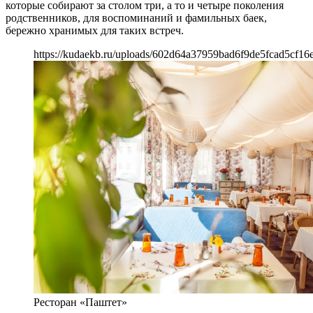
которые собирают за столом три, а то и четыре поколения
родственников, для воспоминаний и фамильных баек,
бережно хранимых для таких встреч.
https://kudaekb.ru/uploads/602d64a37959bad6f9de5fcad5cf16e
Ресторан «Паштет»