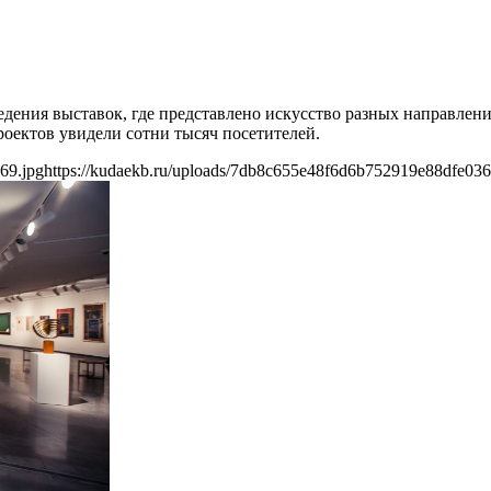
едения выставок, где представлено искусство разных направлен
оектов увидели сотни тысяч посетителей.
69.jpg
https://kudaekb.ru/uploads/7db8c655e48f6d6b752919e88dfe036