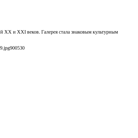
ий XX и XXI веков. Галерея стала знаковым культурным
9.jpg
900
530