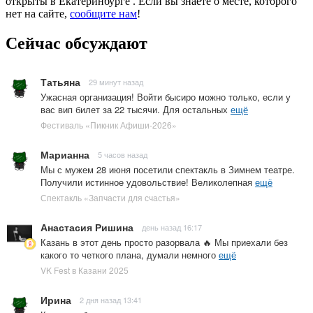
открыты в Екатеринбурге . Если вы знаете о месте, которого
нет на сайте,
сообщите нам
!
Сейчас обсуждают
Татьяна
29 минут назад
Ужасная организация! Войти бысиро можно только, если у
вас вип билет за 22 тысячи. Для остальных
ещё
Фестиваль «Пикник Афиши-2026»
Марианна
5 часов назад
Мы с мужем 28 июня посетили спектакль в Зимнем театре.
Получили истинное удовольствие! Великолепная
ещё
Спектакль «Запчасти для счастья»
Анастасия Ришина
день назад 16:17
Казань в этот день просто разорвала 🔥 Мы приехали без
какого то четкого плана, думали немного
ещё
VK Fest в Казани 2025
Ирина
2 дня назад 13:41