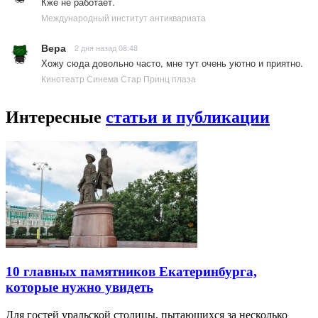
Кже не работает.
Международный институт антиквариата
Вера
2 дня назад 08:48
Хожу сюда довольно часто, мне тут очень уютно и приятно.
Кинотеатр Синема Стар Принц плаза
Интересные
статьи и публикации
10 главных памятников Екатеринбурга,
которые нужно увидеть
Для гостей уральской столицы, пытающихся за несколько