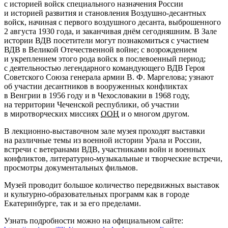
с историей войск специального назначения России
и историей развития и становления Воздушно-десантных
войск, начиная с первого воздушного десанта, выброшенного
2 августа 1930 года, и заканчивая днём сегодняшним. В Зале
истории ВДВ посетители могут познакомиться с участием
ВДВ в Великой Отечественной войне; с возрождением
и укреплением этого рода войск в послевоенный период;
с деятельностью легендарного командующего ВДВ Героя
Советского Союза генерала армии В. Ф. Маргелова; узнают
об участии десантников в вооруженных конфликтах
в Венгрии в 1956 году и в Чехословакии в 1968 году,
на территории Чеченской республики, об участии
в миротворческих миссиях
ООН
и о многом другом.
В лекционно-выставочном зале музея проходят выставки
на различные темы из военной истории Урала и России,
встречи с ветеранами ВДВ, участниками войн и военных
конфликтов, литературно-музыкальные и творческие встречи,
просмотры документальных фильмов.
Музей проводит большое количество передвижных выставок
и культурно-образовательных программ как в городе
Екатеринбурге, так и за его пределами.
Узнать подробности можно на официальном сайте: