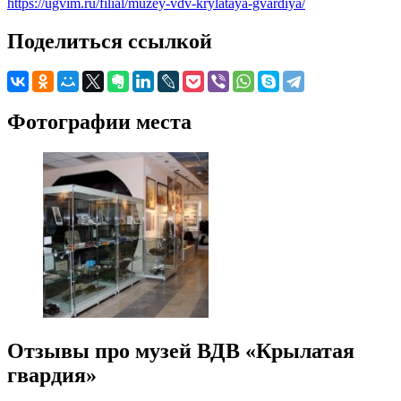
https://ugvim.ru/filial/muzey-vdv-krylataya-gvardiya/
Поделиться ссылкой
Фотографии места
Отзывы про музей ВДВ «Крылатая
гвардия»