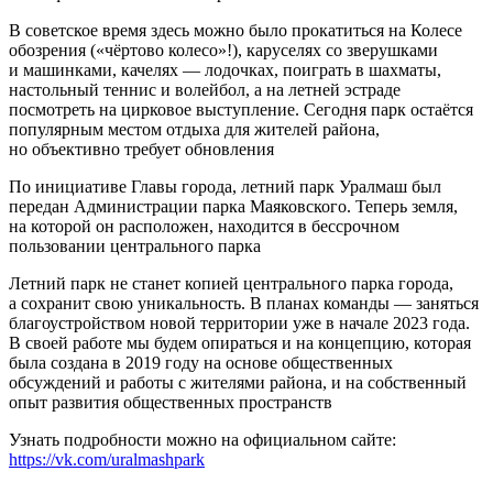
В советское время здесь можно было прокатиться на Колесе
обозрения («чёртово колесо»!), каруселях со зверушками
и машинками, качелях — лодочках, поиграть в шахматы,
настольный теннис и волейбол, а на летней эстраде
посмотреть на цирковое выступление. Сегодня парк остаётся
популярным местом отдыха для жителей района,
но объективно требует обновления
По инициативе Главы города, летний парк Уралмаш был
передан Администрации парка Маяковского. Теперь земля,
на которой он расположен, находится в бессрочном
пользовании центрального парка
Летний парк не станет копией центрального парка города,
а сохранит свою уникальность. В планах команды — заняться
благоустройством новой территории уже в начале 2023 года.
В своей работе мы будем опираться и на концепцию, которая
была создана в 2019 году на основе общественных
обсуждений и работы с жителями района, и на собственный
опыт развития общественных пространств
Узнать подробности можно на официальном сайте:
https://vk.com/uralmashpark