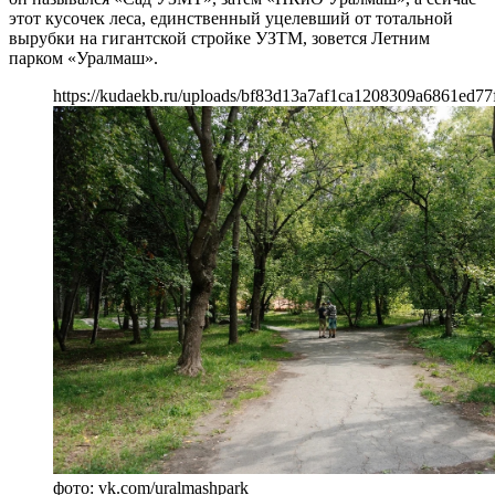
этот кусочек леса, единственный уцелевший от тотальной
вырубки на гигантской стройке УЗТМ, зовется Летним
парком «Уралмаш».
https://kudaekb.ru/uploads/bf83d13a7af1ca1208309a6861ed77
фото: vk.com/uralmashpark