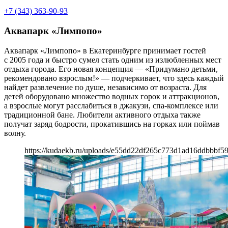
+7 (343) 363-90-93
Аквапарк «Лимпопо»
Аквапарк «Лимпопо» в Екатеринбурге принимает гостей
с 2005 года и быстро сумел стать одним из излюбленных мест
отдыха города. Его новая концепция — «Придумано детьми,
рекомендовано взрослым!» — подчеркивает, что здесь каждый
найдет развлечение по душе, независимо от возраста. Для
детей оборудовано множество водных горок и аттракционов,
а взрослые могут расслабиться в джакузи, спа-комплексе или
традиционной бане. Любители активного отдыха также
получат заряд бодрости, прокатившись на горках или поймав
волну.
https://kudaekb.ru/uploads/e55dd22df265c773d1ad16ddbbbf59