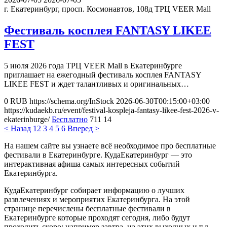
г. Екатеринбург, просп. Космонавтов, 108д
ТРЦ VEER Mall
Фестиваль косплея FANTASY LIKEE
FEST
5 июля 2026 года ТРЦ VEER Mall в Екатеринбурге
приглашает на ежегодный фестиваль косплея FANTASY
LIKEE FEST и ждет талантливых и оригинальных…
0
RUB
https://schema.org/InStock
2026-06-30T00:15:00+03:00
https://kudaekb.ru/event/festival-kospleja-fantasy-likee-fest-2026-v-
ekaterinburge/
Бесплатно
711
14
< Назад
1
2
3
4
5
6
Вперед >
На нашем сайте вы узнаете всё необходимое про бесплатные
фестивали в Екатеринбурге. КудаЕкатеринбург — это
интерактивная афиша самых интересных событий
Екатеринбурга.
КудаЕкатеринбург собирает информацию о лучших
развлечениях и мероприятих Екатеринбурга. На этой
странице перечислены бесплатные фестивали в
Екатеринбурге которые проходят сегодня, либо будут
проходить скоро: например завтра, на этих выходных и т.д.