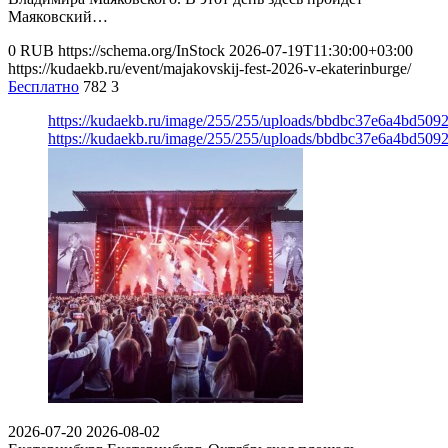
Маяковский…
0
RUB
https://schema.org/InStock
2026-07-19T11:30:00+03:00
https://kudaekb.ru/event/majakovskij-fest-2026-v-ekaterinburge/
Бесплатно
782
3
https://kudaekb.ru/image/255/255/uploads/bbdbc37e6a4bd50
https://kudaekb.ru/image/255/255/uploads/bbdbc37e6a4bd50
2026-07-20
2026-08-02