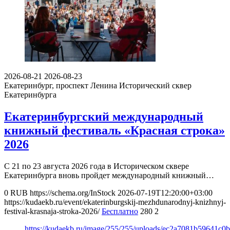
2026-08-21
2026-08-23
Екатеринбург, проспект Ленина
Исторический сквер
Екатеринбурга
Екатеринбургский международный
книжный фестиваль «Красная строка»
2026
С 21 по 23 августа 2026 года в Историческом сквере
Екатеринбурга вновь пройдет международный книжный…
0
RUB
https://schema.org/InStock
2026-07-19T12:20:00+03:00
https://kudaekb.ru/event/ekaterinburgskij-mezhdunarodnyj-knizhnyj-
festival-krasnaja-stroka-2026/
Бесплатно
280
2
https://kudaekb.ru/image/255/255/uploads/ec2a7081b59641c0