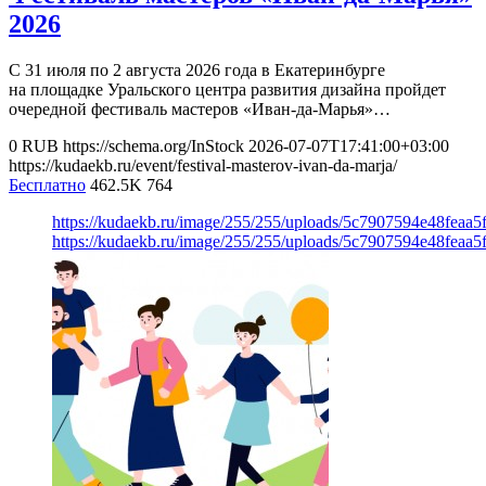
2026
С 31 июля по 2 августа 2026 года в Екатеринбурге
на площадке Уральского центра развития дизайна пройдет
очередной фестиваль мастеров «Иван-да-Марья»…
0
RUB
https://schema.org/InStock
2026-07-07T17:41:00+03:00
https://kudaekb.ru/event/festival-masterov-ivan-da-marja/
Бесплатно
462.5K
764
https://kudaekb.ru/image/255/255/uploads/5c7907594e48feaa
https://kudaekb.ru/image/255/255/uploads/5c7907594e48feaa