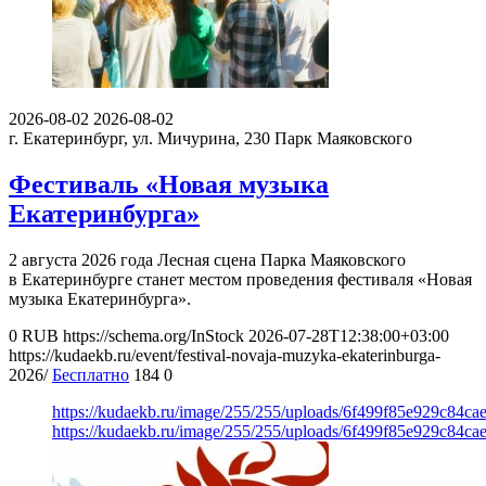
2026-08-02
2026-08-02
г. Екатеринбург, ул. Мичурина, 230
Парк Маяковского
Фестиваль «Новая музыка
Екатеринбурга»
2 августа 2026 года Лесная сцена Парка Маяковского
в Екатеринбурге станет местом проведения фестиваля «Новая
музыка Екатеринбурга».
0
RUB
https://schema.org/InStock
2026-07-28T12:38:00+03:00
https://kudaekb.ru/event/festival-novaja-muzyka-ekaterinburga-
2026/
Бесплатно
184
0
https://kudaekb.ru/image/255/255/uploads/6f499f85e929c84c
https://kudaekb.ru/image/255/255/uploads/6f499f85e929c84c