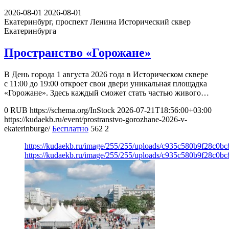
2026-08-01
2026-08-01
Екатеринбург, проспект Ленина
Исторический сквер
Екатеринбурга
Пространство «Горожане»
В День города 1 августа 2026 года в Историческом сквере
с 11:00 до 19:00 откроет свои двери уникальная площадка
«Горожане». Здесь каждый сможет стать частью живого…
0
RUB
https://schema.org/InStock
2026-07-21T18:56:00+03:00
https://kudaekb.ru/event/prostranstvo-gorozhane-2026-v-
ekaterinburge/
Бесплатно
562
2
https://kudaekb.ru/image/255/255/uploads/c935c580b9f28c0b
https://kudaekb.ru/image/255/255/uploads/c935c580b9f28c0b