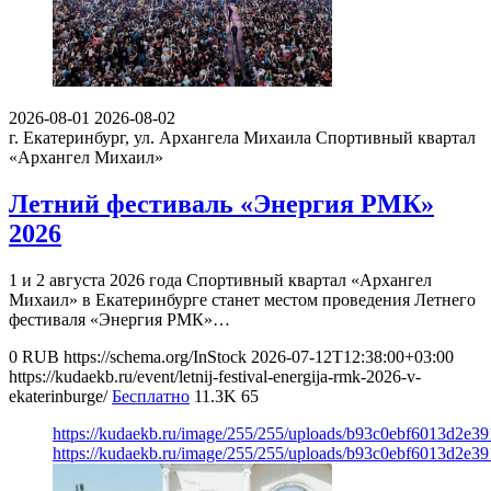
2026-08-01
2026-08-02
г. Екатеринбург, ул. Архангела Михаила
Спортивный квартал
«Архангел Михаил»
Летний фестиваль «Энергия РМК»
2026
1 и 2 августа 2026 года Спортивный квартал «Архангел
Михаил» в Екатеринбурге станет местом проведения Летнего
фестиваля «Энергия РМК»…
0
RUB
https://schema.org/InStock
2026-07-12T12:38:00+03:00
https://kudaekb.ru/event/letnij-festival-energija-rmk-2026-v-
ekaterinburge/
Бесплатно
11.3K
65
https://kudaekb.ru/image/255/255/uploads/b93c0ebf6013d2e3
https://kudaekb.ru/image/255/255/uploads/b93c0ebf6013d2e3