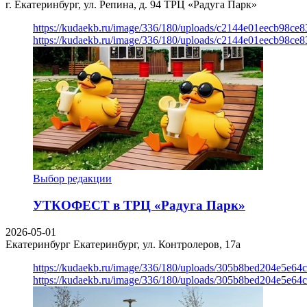
г. Екатеринбург, ул. Репина, д. 94
ТРЦ «Радуга Парк»
https://kudaekb.ru/image/336/180/uploads/c2144e01eecb98c
https://kudaekb.ru/image/336/180/uploads/c2144e01eecb98c
Выбор редакции
УТКОФЕСТ в ТРЦ «Радуга Парк»
2026-05-01
Екатеринбург
Екатеринбург, ул. Контролеров, 17а
https://kudaekb.ru/image/336/180/uploads/305b8bed204e5e6
https://kudaekb.ru/image/336/180/uploads/305b8bed204e5e6