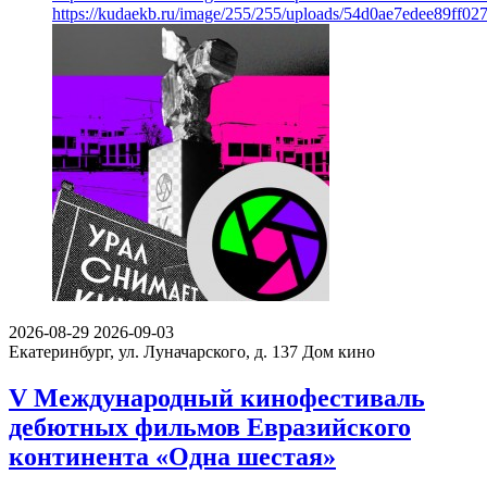
https://kudaekb.ru/image/255/255/uploads/54d0ae7edee89ff02
2026-08-29
2026-09-03
Екатеринбург, ул. Луначарского, д. 137
Дом кино
V Международный кинофестиваль
дебютных фильмов Евразийского
континента «Одна шестая»