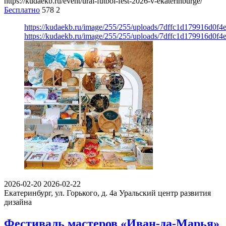
https://kudaekb.ru/event/ural-futbol-fest-2026-v-ekaterinburge/
Бесплатно
578
2
https://kudaekb.ru/image/255/255/uploads/7dffc1d179916d0f4
https://kudaekb.ru/image/255/255/uploads/7dffc1d179916d0f4
2026-02-20
2026-02-22
Екатеринбург, ул. Горького, д. 4а
Уральский центр развития
дизайна
Фестиваль мастеров «Иван-да-Марья»