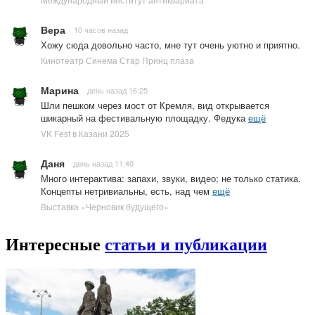
Вера
10 часов назад
Хожу сюда довольно часто, мне тут очень уютно и приятно.
Кинотеатр Синема Стар Принц плаза
Марина
день назад 16:25
Шли пешком через мост от Кремля, вид открывается
шикарный на фестивальную площадку. Федука
ещё
VK Fest в Казани 2025
Даня
день назад 11:40
Много интерактива: запахи, звуки, видео; не только статика.
Концепты нетривиальны, есть, над чем
ещё
Выставка «Черновик будущего»
Интересные
статьи и публикации