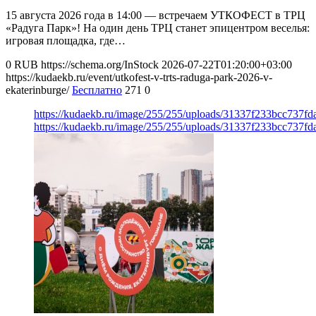
15 августа 2026 года в 14:00 — встречаем УТКОФЕСТ в ТРЦ
«Радуга Парк»! На один день ТРЦ станет эпицентром веселья:
игровая площадка, где…
0
RUB
https://schema.org/InStock
2026-07-22T01:20:00+03:00
https://kudaekb.ru/event/utkofest-v-trts-raduga-park-2026-v-
ekaterinburge/
Бесплатно
271
0
https://kudaekb.ru/image/255/255/uploads/31337f233bcc737
https://kudaekb.ru/image/255/255/uploads/31337f233bcc737