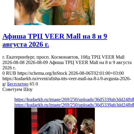
Афиша ТРЦ VEER Mall на 8 и 9
августа 2026 г.
г. Екатеринбург, просп. Космонавтов, 108д
ТРЦ VEER Mall
2026-08-08
2026-08-09
Афиша ТРЦ VEER Mall на 8 и 9 августа
2026 г.
0
RUB
https://schema.org/InStock
2026-08-06T02:01:00+03:00
https://kudaekb.ru/event/afisha-trts-veer-mall-na-8-i-9-avgusta-2026-
g/
Бесплатно
65
0
Советуем Шоу
https://kudaekb.ru/image/269/250/uploads/36d5339ab3dd24fb
https://kudaekb.ru/image/269/250/uploads/36d5339ab3dd24fb