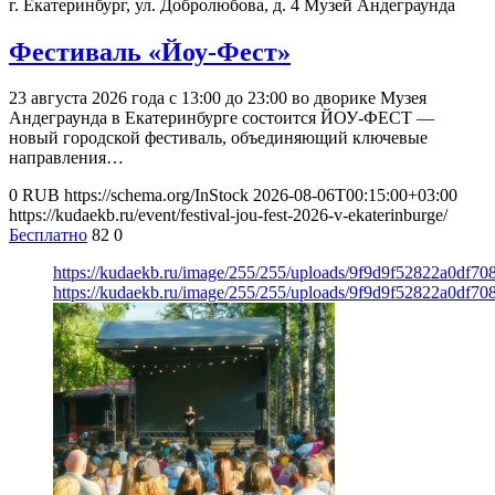
г. Екатеринбург, ул. Добролюбова, д. 4
Музей Андеграунда
Фестиваль «Йоу-Фест»
23 августа 2026 года с 13:00 до 23:00 во дворике Музея
Андеграунда в Екатеринбурге состоится ЙОУ-ФЕСТ —
новый городской фестиваль, объединяющий ключевые
направления…
0
RUB
https://schema.org/InStock
2026-08-06T00:15:00+03:00
https://kudaekb.ru/event/festival-jou-fest-2026-v-ekaterinburge/
Бесплатно
82
0
https://kudaekb.ru/image/255/255/uploads/9f9d9f52822a0df7
https://kudaekb.ru/image/255/255/uploads/9f9d9f52822a0df7