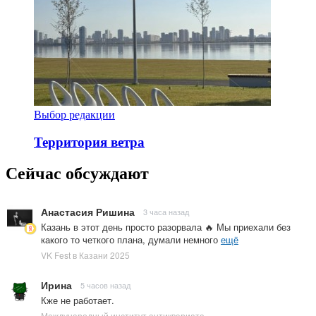
Выбор редакции
Территория ветра
Сейчас обсуждают
Анастасия Ришина
3 часа назад
Казань в этот день просто разорвала 🔥 Мы приехали без
какого то четкого плана, думали немного
ещё
VK Fest в Казани 2025
Ирина
5 часов назад
Кже не работает.
Международный институт антиквариата