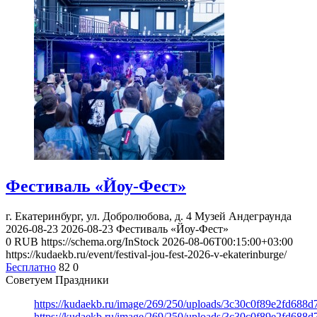
Фестиваль «Йоу-Фест»
г. Екатеринбург, ул. Добролюбова, д. 4
Музей Андеграунда
2026-08-23
2026-08-23
Фестиваль «Йоу-Фест»
0
RUB
https://schema.org/InStock
2026-08-06T00:15:00+03:00
https://kudaekb.ru/event/festival-jou-fest-2026-v-ekaterinburge/
Бесплатно
82
0
Советуем Праздники
https://kudaekb.ru/image/269/250/uploads/3c30c0f89e2fd688
https://kudaekb.ru/image/269/250/uploads/3c30c0f89e2fd688