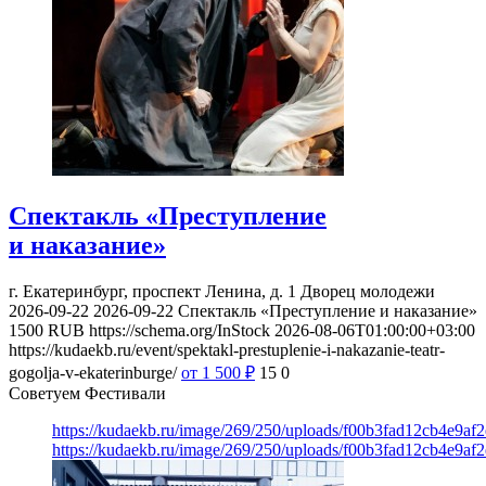
Спектакль «Преступление
и наказание»
г. Екатеринбург, проспект Ленина, д. 1
Дворец молодежи
2026-09-22
2026-09-22
Спектакль «Преступление и наказание»
1500
RUB
https://schema.org/InStock
2026-08-06T01:00:00+03:00
https://kudaekb.ru/event/spektakl-prestuplenie-i-nakazanie-teatr-
gogolja-v-ekaterinburge/
от 1 500
₽
15
0
Советуем Фестивали
https://kudaekb.ru/image/269/250/uploads/f00b3fad12cb4e9af
https://kudaekb.ru/image/269/250/uploads/f00b3fad12cb4e9af