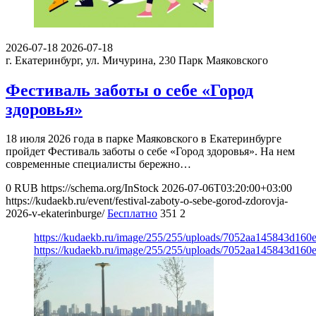
2026-07-18
2026-07-18
г. Екатеринбург, ул. Мичурина, 230
Парк Маяковского
Фестиваль заботы о себе «Город
здоровья»
18 июля 2026 года в парке Маяковского в Екатеринбурге
пройдет Фестиваль заботы о себе «Город здоровья». На нем
современные специалисты бережно…
0
RUB
https://schema.org/InStock
2026-07-06T03:20:00+03:00
https://kudaekb.ru/event/festival-zaboty-o-sebe-gorod-zdorovja-
2026-v-ekaterinburge/
Бесплатно
351
2
https://kudaekb.ru/image/255/255/uploads/7052aa145843d16
https://kudaekb.ru/image/255/255/uploads/7052aa145843d16