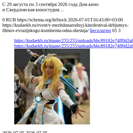
С 29 августа по 3 сентября 2026 года Дом кино
и Свердловская киностудия…
0
RUB
https://schema.org/InStock
2026-07-01T16:43:00+03:00
https://kudaekb.ru/event/v-mezhdunarodnyj-kinofestival-debjutnyx-
filmov-evrazijskogo-kontinenta-odna-shestaja/
Бесплатно
65
3
https://kudaekb.ru/image/255/255/uploads/bbc89182e74ff0d2
https://kudaekb.ru/image/255/255/uploads/bbc89182e74ff0d2
2026-07-05
2026-07-05