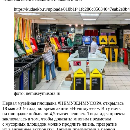
https://kudaekb.ru/uploads/018b1f41fc286c85634047eab2e0b4
фото: nemuseymusora.ru
Первая музейная площадка #НЕМУЗЕЙМУСОРА открылась
18 мая 2019 года, во время акции «Ночь музеев». В ту ночь
на площадке побывали 4,5 тысяч человек. Тогда идея проекта
заключалась в том, чтобы доказать: многим предметам
с мусорных площадок можно продлить жизнь, превратив
их в музейные экспонаты. Такими предметами в первой