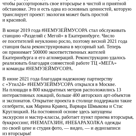
чтобы рассортировать свое вторсырье в чистой и приятной
обстановке. Это и есть одна из основных ценностей, которую
транслирует проект: экология может быть простой
и красивой.
В конце 2019 года #НЕМУЗЕЙМУСОРА стал обслуживать
станцию «Разделяй с Мегой» в Екатеринбурге. Число
ее посетителей неуклонно росло, поэтому весной 2021 года
станция была реконструирована в мусорный хаб. Теперь
он принимает 500000 экоответственных жителей
Екатеринбурга и его агломераций. Реконструкцию удалось
реализовать благодаря совместной работе ТЦ «МЕГА»
и команды #НЕМУЗЕЙМУСОРА.
В июне 2021 года благодаря надежному партнерству
с «Утил24» #НЕМУЗЕЙМУСОРА открылся в Москве.
На площади в 800 квадратных метров расположились 13
интерактивных локаций, больше 400 авторских арт-объектов
и экспонатов. Открытие проекта в столице поддержали такие
селебрити, как Марина Кравец, Варвара Шмыкова и Стас
Круглицкий. На постоянной основе здесь запущены
экскурсии и мастер-классы, работает пункт приема вторсырья,
буккроссинг, #НЕМАГАЗИН, #НЕБАРАХОЛКА одежды
по своей цене и студия фото, — видео, — и аудиозаписи
из вторсырья!