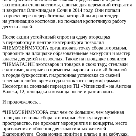
экспозиции стали костюмы, сшитые для церемоний открытия
и закрытия Олимпиады в Сочи в 2014 году. Они попали
в проект через переработчика, который выиграл тендер
на утилизацию костюмов, но пожалел кропотливую работу
десятка людей.
После акции устойчивый спрос на сдачу вторсырья
в переработку в центре Екатеринбурга позволил
#НЕМУЗЕЙМУСОРА организовать точку сбора вторсырья,
проводить на площадке образовательные экскурсии и мастер-
классы для детей и взрослых. Также на площадке появился
#НЕМАГАЗИН экотоваров и товаров в свою тару, стеллажи
с книгами, которые со временем выросли в самый большой
в городе буккроссинг, гидропонная установка со свежей
зеленью в любое время года и экокласс с вермифермами.
Несмотря на сложный переезд из ТЦ «Успенский» на Антона
Валека, 12, площадка и команда росли и развивались.
И продолжалось…
#НЕМУЗЕЙМУСОРА стал чем-то большим, чем музейная
площадка и точка сбора вторсырья. Это культурное
пространство, где проходят мероприятия и концерты, место
притяжения и общения для экоактивных жителей
Екатеринбурга. Сюда можно прийти в платье и на каблуках,