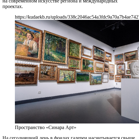
на современном искусстве региона и международных
проектах.
https://kudaekb.ru/uploads/338c2046ac54a3fdc9a70a7b4ae742
Пространство «Синара Арт»
На сегодняшний день в фондах галереи насчитывается свыше