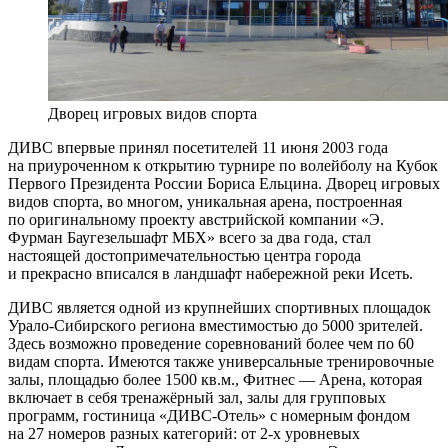
Дворец игровых видов спорта
ДИВС впервые принял посетителей 11 июня 2003 года
на приуроченном к открытию турнире по волейболу на Кубок
Первого Президента России Бориса Ельцина. Дворец игровых
видов спорта, во многом, уникальная арена, построенная
по оригинальному проекту австрийской компании «Э.
Фурман Баугезельшафт МБХ» всего за два года, стал
настоящей достопримечательностью центра города
и прекрасно вписался в ландшафт набережной реки Исеть.
ДИВС является одной из крупнейших спортивных площадок
Урало-Сибирского региона вместимостью до 5000 зрителей.
Здесь возможно проведение соревнований более чем по 60
видам спорта. Имеются также универсальные тренировочные
залы, площадью более 1500 кв.м., Фитнес — Арена, которая
включает в себя тренажёрный зал, залы для групповых
программ, гостиница «ДИВС-Отель» c номерным фондом
на 27 номеров разных категорий: от 2-х уровневых