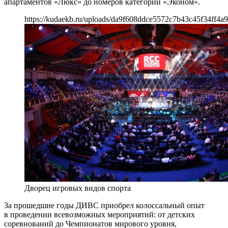
апартаментов «Люкс» до номеров категории «Эконом».
https://kudaekb.ru/uploads/da9f608ddce5572c7b43c45f34ff4a9
Дворец игровых видов спорта
За прошедшие годы ДИВС приобрел колоссальный опыт
в проведении всевозможных мероприятий: от детских
соревнований до Чемпионатов мирового уровня,