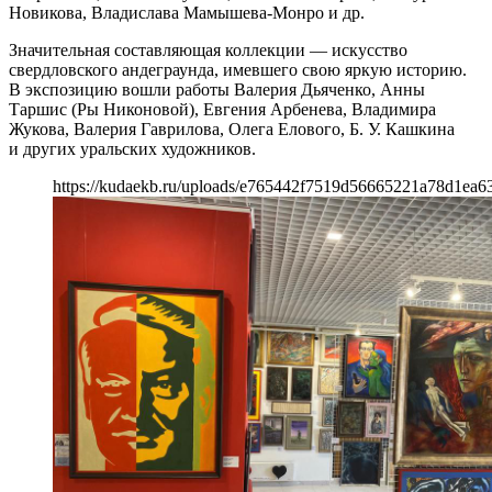
Новикова, Владислава Мамышева-Монро и др.
Значительная составляющая коллекции — искусство
свердловского андеграунда, имевшего свою яркую историю.
В экспозицию вошли работы Валерия Дьяченко, Анны
Таршис (Ры Никоновой), Евгения Арбенева, Владимира
Жукова, Валерия Гаврилова, Олега Елового, Б. У. Кашкина
и других уральских художников.
https://kudaekb.ru/uploads/e765442f7519d56665221a78d1ea6