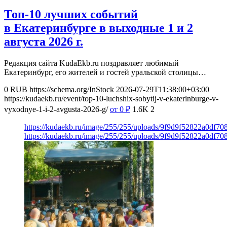
Топ-10 лучших событий
в Екатеринбурге в выходные 1 и 2
августа 2026 г.
Редакция сайта KudaEkb.ru поздравляет любимый
Екатеринбург, его жителей и гостей уральской столицы…
0
RUB
https://schema.org/InStock
2026-07-29T11:38:00+03:00
https://kudaekb.ru/event/top-10-luchshix-sobytij-v-ekaterinburge-v-
vyxodnye-1-i-2-avgusta-2026-g/
от 0
₽
1.6K
2
https://kudaekb.ru/image/255/255/uploads/9f9d9f52822a0df7
https://kudaekb.ru/image/255/255/uploads/9f9d9f52822a0df7