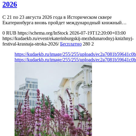
2026
С 21 по 23 августа 2026 года в Историческом сквере
Екатеринбурга вновь пройдет международный книжный…
0
RUB
https://schema.org/InStock
2026-07-19T12:20:00+03:00
https://kudaekb.ru/event/ekaterinburgskij-mezhdunarodnyj-knizhnyj-
festival-krasnaja-stroka-2026/
Бесплатно
280
2
https://kudaekb.ru/image/255/255/uploads/ec2a7081b59641c0
https://kudaekb.ru/image/255/255/uploads/ec2a7081b59641c0