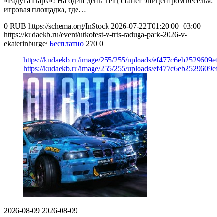
«Радуга Парк»! На один день ТРЦ станет эпицентром веселья:
игровая площадка, где…
0
RUB
https://schema.org/InStock
2026-07-22T01:20:00+03:00
https://kudaekb.ru/event/utkofest-v-trts-raduga-park-2026-v-
ekaterinburge/
Бесплатно
270
0
https://kudaekb.ru/image/255/255/uploads/ef477c6eb2529609
https://kudaekb.ru/image/255/255/uploads/ef477c6eb2529609
2026-08-09
2026-08-09