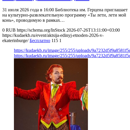
31 июля 2026 года в 16:00 Библиотека им. Герцена приглашает
на культурно-развлекательную программу «Ты лети, лети мой
конь», проводимую в рамках…
0
RUB
https://schema.org/InStock
2026-07-26T13:11:00+03:00
https://kudaekb.ru/event/aktsija-edinyj-etnoden-2026-v-
ekaterinburge/
Бесплатно
115
1
https://kudaekb.ru/image/255/255/uploads/9a7232d5f9a8581f
https://kudaekb.ru/image/255/255/uploads/9a7232d5f9a8581f