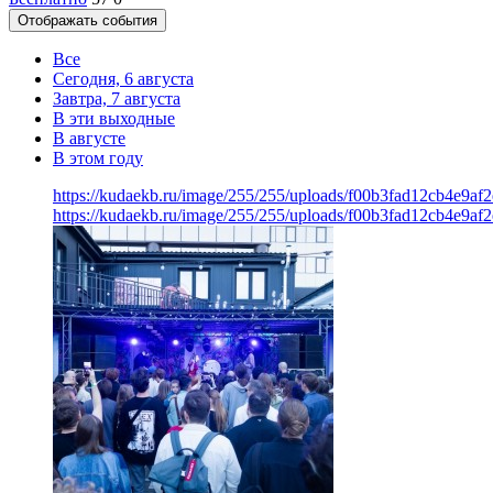
Отображать события
Все
Сегодня, 6 августа
Завтра, 7 августа
В эти выходные
В августе
В этом году
https://kudaekb.ru/image/255/255/uploads/f00b3fad12cb4e9af
https://kudaekb.ru/image/255/255/uploads/f00b3fad12cb4e9af