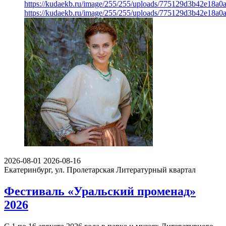
https://kudaekb.ru/image/255/255/uploads/775129d3b42e18a
https://kudaekb.ru/image/255/255/uploads/775129d3b42e18a
2026-08-01
2026-08-16
Екатеринбург, ул. Пролетарская
Литературный квартал
Фестиваль «Уральский променад»
2026