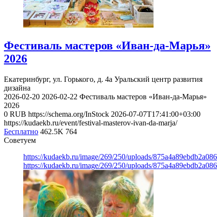
Фестиваль мастеров «Иван-да-Марья»
2026
Екатеринбург, ул. Горького, д. 4а
Уральский центр развития
дизайна
2026-02-20
2026-02-22
Фестиваль мастеров «Иван-да-Марья»
2026
0
RUB
https://schema.org/InStock
2026-07-07T17:41:00+03:00
https://kudaekb.ru/event/festival-masterov-ivan-da-marja/
Бесплатно
462.5K
764
Советуем
https://kudaekb.ru/image/269/250/uploads/875a4a89ebdb2a0
https://kudaekb.ru/image/269/250/uploads/875a4a89ebdb2a0