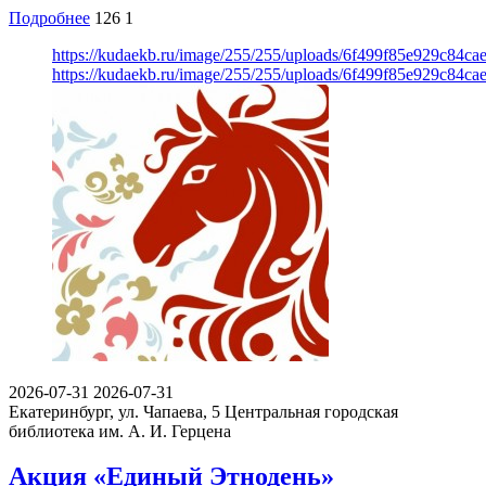
Подробнее
126
1
https://kudaekb.ru/image/255/255/uploads/6f499f85e929c84c
https://kudaekb.ru/image/255/255/uploads/6f499f85e929c84c
2026-07-31
2026-07-31
Екатеринбург, ул. Чапаева, 5
Центральная городская
библиотека им. А. И. Герцена
Акция «Единый Этнодень»