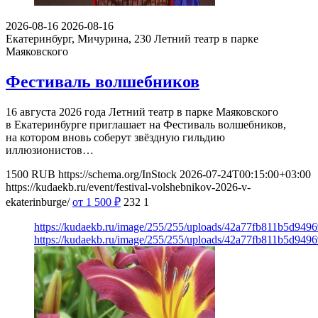
2026-08-16
2026-08-16
Екатеринбург, Мичурина, 230
Летний театр в парке
Маяковского
Фестиваль волшебников
16 августа 2026 года Летний театр в парке Маяковского
в Екатеринбурге приглашает на Фестиваль волшебников,
на котором вновь соберут звёздную гильдию
иллюзионистов…
1500
RUB
https://schema.org/InStock
2026-07-24T00:15:00+03:00
https://kudaekb.ru/event/festival-volshebnikov-2026-v-
ekaterinburge/
от 1 500
₽
232
1
https://kudaekb.ru/image/255/255/uploads/42a77fb811b5d94
https://kudaekb.ru/image/255/255/uploads/42a77fb811b5d94