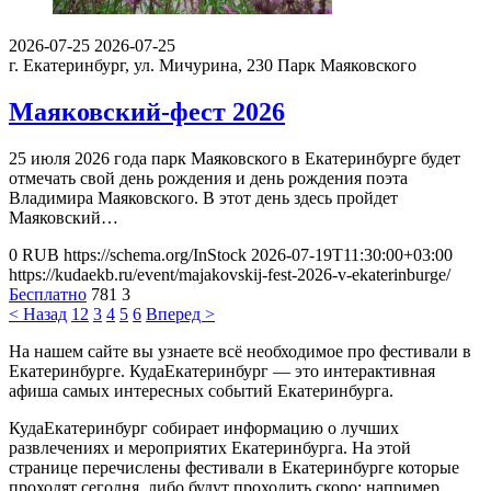
2026-07-25
2026-07-25
г. Екатеринбург, ул. Мичурина, 230
Парк Маяковского
Маяковский-фест 2026
25 июля 2026 года парк Маяковского в Екатеринбурге будет
отмечать свой день рождения и день рождения поэта
Владимира Маяковского. В этот день здесь пройдет
Маяковский…
0
RUB
https://schema.org/InStock
2026-07-19T11:30:00+03:00
https://kudaekb.ru/event/majakovskij-fest-2026-v-ekaterinburge/
Бесплатно
781
3
< Назад
1
2
3
4
5
6
Вперед >
На нашем сайте вы узнаете всё необходимое про фестивали в
Екатеринбурге. КудаЕкатеринбург — это интерактивная
афиша самых интересных событий Екатеринбурга.
КудаЕкатеринбург собирает информацию о лучших
развлечениях и мероприятих Екатеринбурга. На этой
странице перечислены фестивали в Екатеринбурге которые
проходят сегодня, либо будут проходить скоро: например