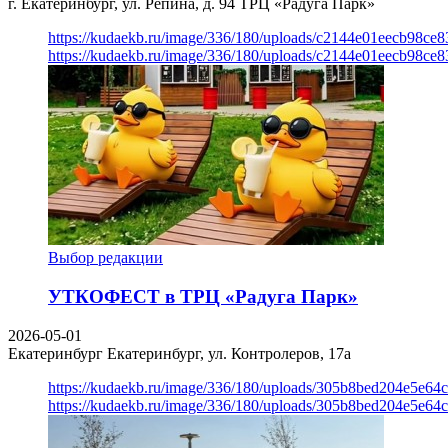
г. Екатеринбург, ул. Репина, д. 94
ТРЦ «Радуга Парк»
https://kudaekb.ru/image/336/180/uploads/c2144e01eecb98c
https://kudaekb.ru/image/336/180/uploads/c2144e01eecb98c
Выбор редакции
УТКОФЕСТ в ТРЦ «Радуга Парк»
2026-05-01
Екатеринбург
Екатеринбург, ул. Контролеров, 17а
https://kudaekb.ru/image/336/180/uploads/305b8bed204e5e6
https://kudaekb.ru/image/336/180/uploads/305b8bed204e5e6