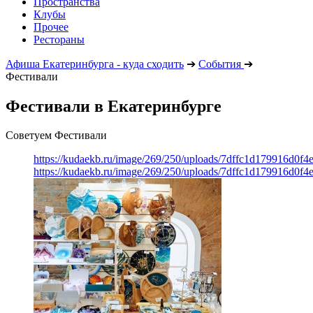
Пространства
Клубы
Прочее
Рестораны
Афиша Екатеринбурга - куда сходить
➔
События
➔
Фестивали
Фестивали в Екатеринбурге
Советуем Фестивали
https://kudaekb.ru/image/269/250/uploads/7dffc1d179916d0f4
https://kudaekb.ru/image/269/250/uploads/7dffc1d179916d0f4