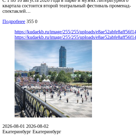
С 1 по 16 августа 2026 года в парке и музеях Литературного
квартала состоится второй театральный фестиваль променад-
спектаклей…
Подробнее
355
0
https://kudaekb.ru/image/255/255/uploads/e8ae52abfe8aff56f
https://kudaekb.ru/image/255/255/uploads/e8ae52abfe8aff56f
2026-08-01
2026-08-02
Екатеринбург
Екатеринбург