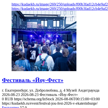
https://kudaekb.ru/image/269/250/uploads/f00b3fad12cb4e9af
https://kudaekb.ru/image/269/250/uploads/f00b3fad12cb4e9af
Фестиваль «Йоу-Фест»
г. Екатеринбург, ул. Добролюбова, д. 4
Музей Андеграунда
2026-08-23
2026-08-23
Фестиваль «Йоу-Фест»
0
RUB
https://schema.org/InStock
2026-08-06T00:15:00+03:00
https://kudaekb.ru/event/festival-jou-fest-2026-v-ekaterinburge/
Бесплатно
57
0