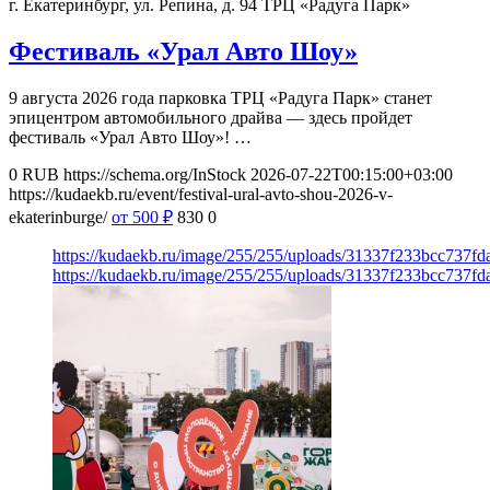
г. Екатеринбург, ул. Репина, д. 94
ТРЦ «Радуга Парк»
Фестиваль «Урал Авто Шоу»
9 августа 2026 года парковка ТРЦ «Радуга Парк» станет
эпицентром автомобильного драйва — здесь пройдет
фестиваль «Урал Авто Шоу»! …
0
RUB
https://schema.org/InStock
2026-07-22T00:15:00+03:00
https://kudaekb.ru/event/festival-ural-avto-shou-2026-v-
ekaterinburge/
от 500
₽
830
0
https://kudaekb.ru/image/255/255/uploads/31337f233bcc737
https://kudaekb.ru/image/255/255/uploads/31337f233bcc737