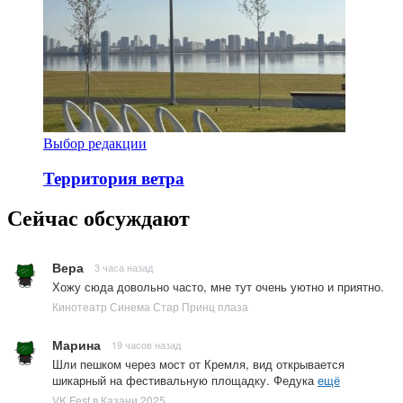
Выбор редакции
Территория ветра
Сейчас обсуждают
Вера
3 часа назад
Хожу сюда довольно часто, мне тут очень уютно и приятно.
Кинотеатр Синема Стар Принц плаза
Марина
19 часов назад
Шли пешком через мост от Кремля, вид открывается
шикарный на фестивальную площадку. Федука
ещё
VK Fest в Казани 2025