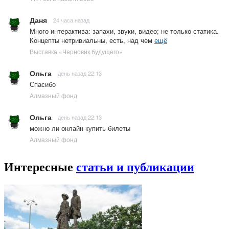
Даня
24 часа назад
Много интерактива: запахи, звуки, видео; не только статика.
Концепты нетривиальны, есть, над чем
ещё
Выставка «Черновик будущего»
Ольга
день назад 22:13
Спасибо
Алмазный фонд
Ольга
день назад 22:13
можно ли онлайн купить билеты
Алмазный фонд
Интересные
статьи и публикации