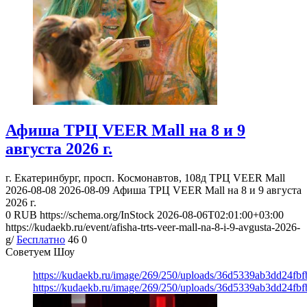
Афиша ТРЦ VEER Mall на 8 и 9
августа 2026 г.
г. Екатеринбург, просп. Космонавтов, 108д
ТРЦ VEER Mall
2026-08-08
2026-08-09
Афиша ТРЦ VEER Mall на 8 и 9 августа
2026 г.
0
RUB
https://schema.org/InStock
2026-08-06T02:01:00+03:00
https://kudaekb.ru/event/afisha-trts-veer-mall-na-8-i-9-avgusta-2026-
g/
Бесплатно
46
0
Советуем Шоу
https://kudaekb.ru/image/269/250/uploads/36d5339ab3dd24fb
https://kudaekb.ru/image/269/250/uploads/36d5339ab3dd24fb