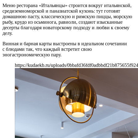
Меню ресторана «Итальянцы» строится вокруг итальянской,
средиземноморской и паназиатской кухонь: тут готовят
домашнюю пасту, классическую и римскую пиццы, морскую
рыбу, крудо из осьминога, равиоли, создают изысканные
десерты благодаря новаторскому подходу и любви к своему
делу.
Винная и барная карты выстроены в идеальном сочетании
с блюдами так, что каждый встретит свою
эногастрономическую пару.
https://kudaekb.ru/uploads/0bbafd36fdf0adbbdf21b875655f92