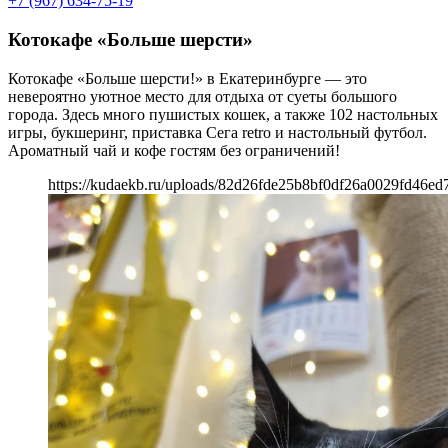
+7 (967) 634-75-19
Котокафе «Больше шерсти»
Котокафе «Больше шерсти!» в Екатеринбурге — это
невероятно уютное место для отдыха от суеты большого
города. Здесь много пушистых кошек, а также 102 настольных
игры, букшеринг, приставка Сега retro и настольный футбол.
Ароматный чай и кофе гостям без ограничений!
https://kudaekb.ru/uploads/82d26fde25b8bf0df26a0029fd46ed