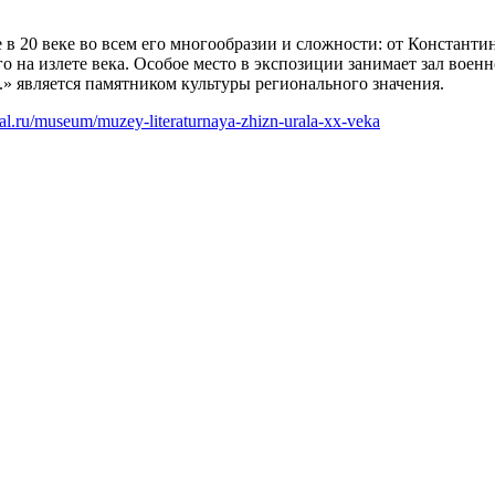
в 20 веке во всем его многообразии и сложности: от Константин
 на излете века. Особое место в экспозиции занимает зал воен
» является памятником культуры регионального значения.
ral.ru/museum/muzey-literaturnaya-zhizn-urala-xx-veka