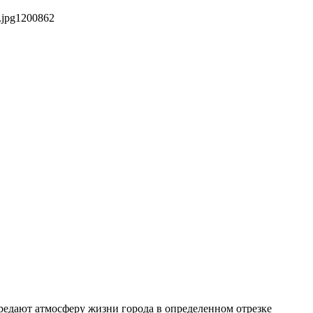
.jpg
1200
862
редают атмосферу жизни города в определенном отрезке