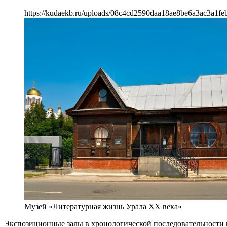
https://kudaekb.ru/uploads/08c4cd2590daa18ae8be6a3ac3a1fe
Музей «Литературная жизнь Урала ХХ века»
Экспозиционные залы в хронологической последовательности 