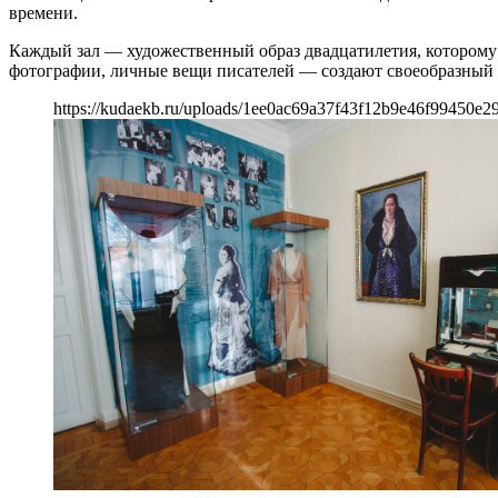
времени.
Каждый зал — художественный образ двадцатилетия, которому 
фотографии, личные вещи писателей — создают своеобразный «
https://kudaekb.ru/uploads/1ee0ac69a37f43f12b9e46f99450e29