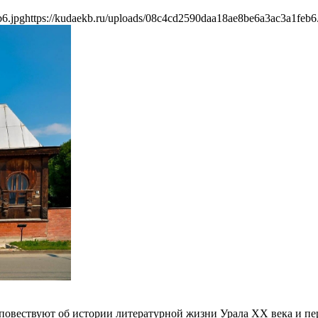
b6.jpg
https://kudaekb.ru/uploads/08c4cd2590daa18ae8be6a3ac3a1feb6
повествуют об истории литературной жизни Урала XX века и пе