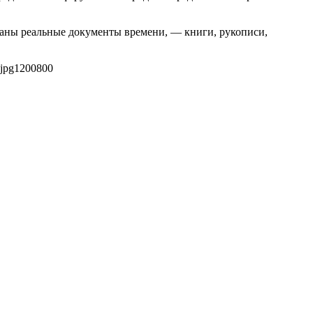
саны реальные документы времени, — книги, рукописи,
jpg
1200
800