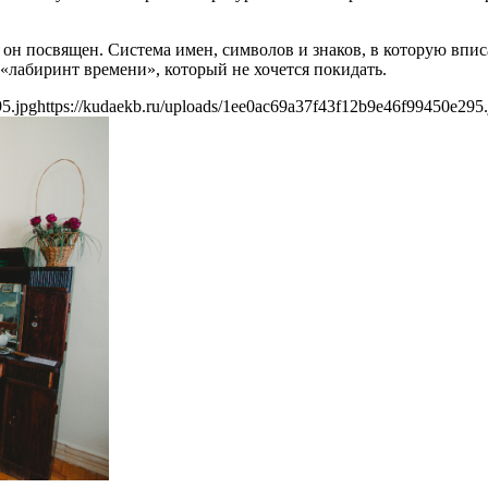
он посвящен. Система имен, символов и знаков, в которую впи
лабиринт времени», который не хочется покидать.
5.jpg
https://kudaekb.ru/uploads/1ee0ac69a37f43f12b9e46f99450e295.