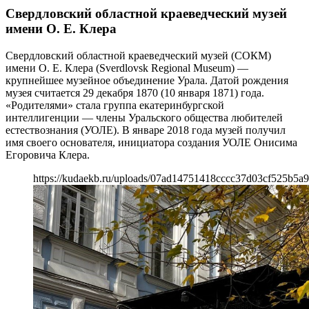
Свердловский областной краеведческий музей
имени О. Е. Клера
Свердловский областной краеведческий музей (СОКМ)
имени О. Е. Клера (Sverdlovsk Regional Museum) —
крупнейшее музейное объединение Урала. Датой рождения
музея считается 29 декабря 1870 (10 января 1871) года.
«Родителями» стала группа екатеринбургской
интеллигенции — члены Уральского общества любителей
естествознания (УОЛЕ). В январе 2018 года музей получил
имя своего основателя, инициатора создания УОЛЕ Онисима
Егоровича Клера.
https://kudaekb.ru/uploads/07ad14751418cccc37d03cf525b5a