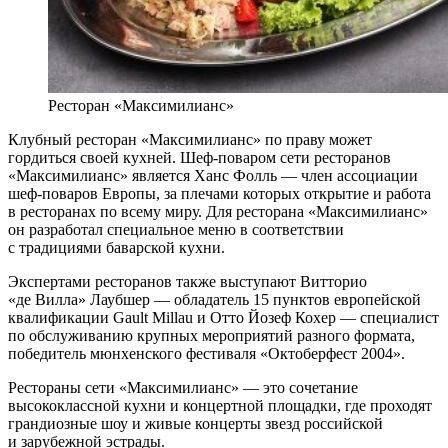
Ресторан «Максимилианс»
Клубный ресторан «Максимилианс» по праву может
гордиться своей кухней. Шеф-поваром сети ресторанов
«Максимилианс» является Ханс Фолль — член ассоциации
шеф-поваров Европы, за плечами которых открытие и работа
в ресторанах по всему миру. Для ресторана «Максимилианс»
он разработал специальное меню в соответствии
с традициями баварской кухни.
Экспертами ресторанов также выступают Витторио
«де Вилла» Лаубшер — обладатель 15 пунктов европейской
квалификации Gault Millau и Отто Йозеф Кохер — специалист
по обслуживанию крупных мероприятий разного формата,
победитель мюнхенского фестиваля «Октоберфест 2004».
Рестораны сети «Максимилианс» — это сочетание
высококлассной кухни и концертной площадки, где проходят
грандиозные шоу и живые концерты звезд российской
и зарубежной эстрады.