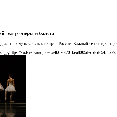
й театр оперы и балета
деральных музыкальных театров России. Каждый сезон здесь про
93.jpg
https://kudaekb.ru/uploads/4b676f701bea8005dec5fcdc543b2e93