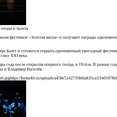
 оперы и балета
ьном фестивале «Золотая маска» и получают награды одноименн
Опера Балет и готовится открыть одноименный ежегодный фестива
ссику ХХI века.
два года после открытия оперного театра, в 1914-м. В разные г
на и Владимир Василёв.
eb.jpg
https://kudaekb.ru/uploads/a458e5242735b6fa835ca1f1b01878e