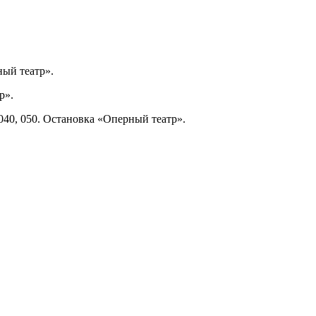
рный театр».
р».
, 040, 050. Остановка «Оперный театр».