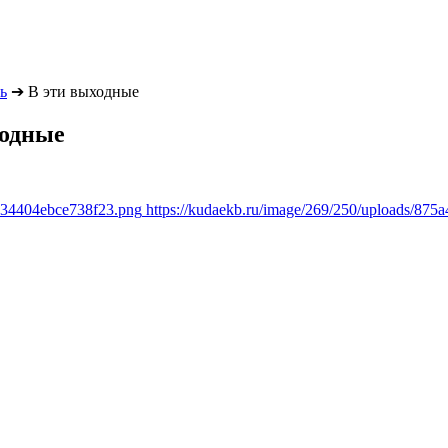
ь
➔
В эти выходные
ходные
8634404ebce738f23.png
https://kudaekb.ru/image/269/250/uploads/8