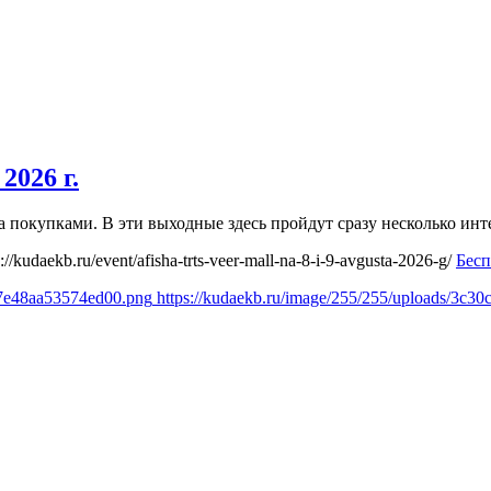
2026 г.
 за покупками. В эти выходные здесь пройдут сразу несколько 
s://kudaekb.ru/event/afisha-trts-veer-mall-na-8-i-9-avgusta-2026-g/
Бесп
d7e48aa53574ed00.png
https://kudaekb.ru/image/255/255/uploads/3c