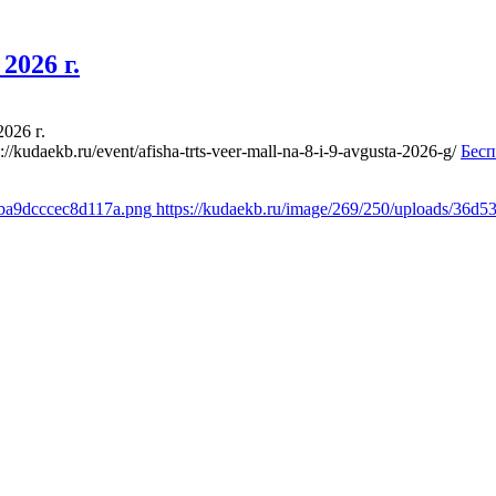
2026 г.
026 г.
s://kudaekb.ru/event/afisha-trts-veer-mall-na-8-i-9-avgusta-2026-g/
Бесп
fba9dcccec8d117a.png
https://kudaekb.ru/image/269/250/uploads/36d