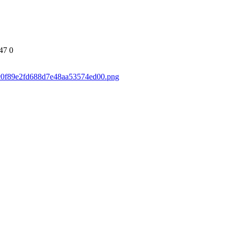
47
0
30c0f89e2fd688d7e48aa53574ed00.png