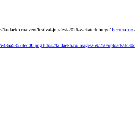
s://kudaekb.ru/event/festival-jou-fest-2026-v-ekaterinburge/
Бесплатно
d7e48aa53574ed00.png
https://kudaekb.ru/image/269/250/uploads/3c