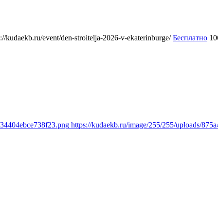
s://kudaekb.ru/event/den-stroitelja-2026-v-ekaterinburge/
Бесплатно
10
8634404ebce738f23.png
https://kudaekb.ru/image/255/255/uploads/8