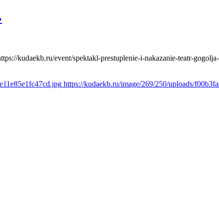
»
https://kudaekb.ru/event/spektakl-prestuplenie-i-nakazanie-teatr-gogolja
2e11e85e1fc47cd.jpg
https://kudaekb.ru/image/269/250/uploads/f00b3