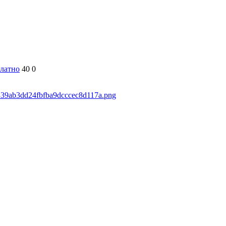
латно
40
0
5339ab3dd24fbfba9dcccec8d117a.png