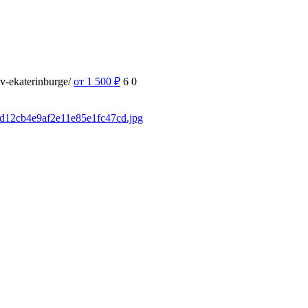
-v-ekaterinburge/
от 1 500
₽
6
0
fad12cb4e9af2e11e85e1fc47cd.jpg