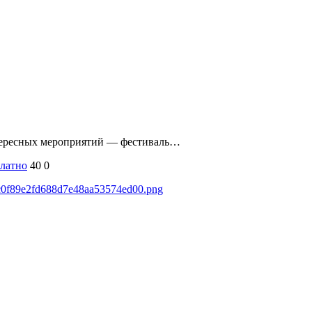
интересных мероприятий — фестиваль…
латно
40
0
30c0f89e2fd688d7e48aa53574ed00.png