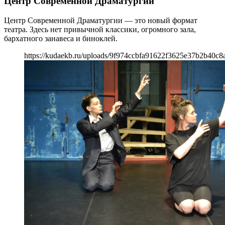
Центр Современной Драматургии
Центр Современной Драматургии — это новый формат
театра. Здесь нет привычной классики, огромного зала,
бархатного занавеса и биноклей.
https://kudaekb.ru/uploads/9f974ccbfa91622f3625e37b2b40c8