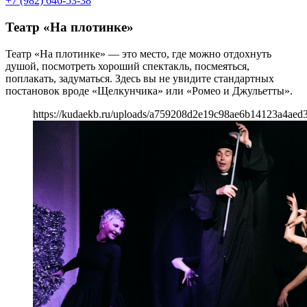
+7 (982) 646-53-38
Театр «На плотинке»
Театр «На плотинке» — это место, где можно отдохнуть
душой, посмотреть хороший спектакль, посмеяться,
поплакать, задуматься. Здесь вы не увидите стандартных
постановок вроде «Щелкунчика» или «Ромео и Джульетты».
https://kudaekb.ru/uploads/a759208d2e19c98ae6b14123a4aed3