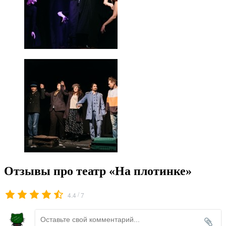
Отзывы про театр «На плотинке»
/
4.4
7