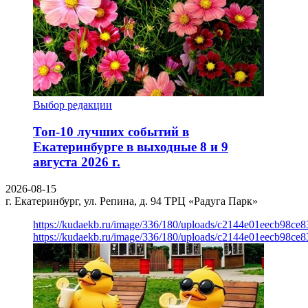
Выбор редакции
Топ-10 лучших событий в
Екатеринбурге в выходные 8 и 9
августа 2026 г.
2026-08-15
г. Екатеринбург, ул. Репина, д. 94
ТРЦ «Радуга Парк»
https://kudaekb.ru/image/336/180/uploads/c2144e01eecb98c
https://kudaekb.ru/image/336/180/uploads/c2144e01eecb98c