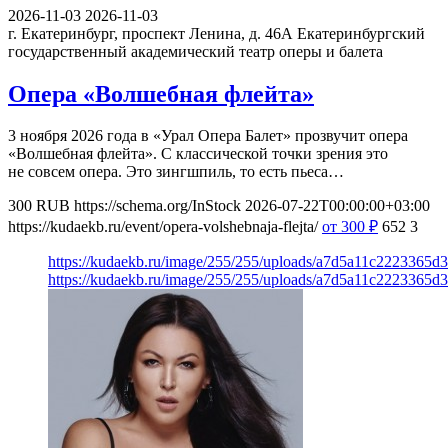
2026-11-03
2026-11-03
г. Екатеринбург, проспект Ленина, д. 46А
Екатеринбургский
государственный академический театр оперы и балета
Опера «Волшебная флейта»
3 ноября 2026 года в «Урал Опера Балет» прозвучит опера
«Волшебная флейта». С классической точки зрения это
не совсем опера. Это зингшпиль, то есть пьеса…
300
RUB
https://schema.org/InStock
2026-07-22T00:00:00+03:00
https://kudaekb.ru/event/opera-volshebnaja-flejta/
от 300
₽
652
3
https://kudaekb.ru/image/255/255/uploads/a7d5a11c2223365
https://kudaekb.ru/image/255/255/uploads/a7d5a11c2223365