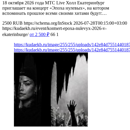
18 октября 2026 года МТС Live Холл Екатеринбург
приглашает на концерт «Эпоха нулевых», на котором
вспоминать прошлое всеми своими хитами будут:…
2500
RUB
https://schema.org/InStock
2026-07-28T00:15:00+03:00
https://kudaekb.ru/event/kontsert-epoxa-nulevyx-2026-v-
ekaterinburge/
от 2 500
₽
66
1
https://kudaekb.ru/image/255/255/uploads/142e84d75514401
https://kudaekb.ru/image/255/255/uploads/142e84d75514401