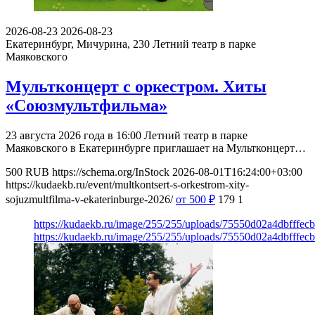
2026-08-23
2026-08-23
Екатеринбург, Мичурина, 230
Летний театр в парке
Маяковского
Мультконцерт с оркестром. Хиты
«Союзмультфильма»
23 августа 2026 года в 16:00 Летний театр в парке
Маяковского в Екатеринбурге приглашает на Мультконцерт…
500
RUB
https://schema.org/InStock
2026-08-01T16:24:00+03:00
https://kudaekb.ru/event/multkontsert-s-orkestrom-xity-
sojuzmultfilma-v-ekaterinburge-2026/
от 500
₽
179
1
https://kudaekb.ru/image/255/255/uploads/75550d02a4dbfffe
https://kudaekb.ru/image/255/255/uploads/75550d02a4dbfffe