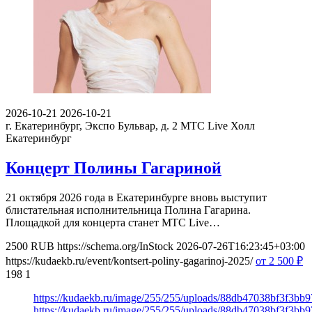
2026-10-21
2026-10-21
г. Екатеринбург, Экспо Бульвар, д. 2
МТС Live Холл
Екатеринбург
Концерт Полины Гагариной
21 октября 2026 года в Екатеринбурге вновь выступит
блистательная исполнительница Полина Гагарина.
Площадкой для концерта станет МТС Live…
2500
RUB
https://schema.org/InStock
2026-07-26T16:23:45+03:00
https://kudaekb.ru/event/kontsert-poliny-gagarinoj-2025/
от 2 500
₽
198
1
https://kudaekb.ru/image/255/255/uploads/88db47038bf3f3bb9
https://kudaekb.ru/image/255/255/uploads/88db47038bf3f3bb9