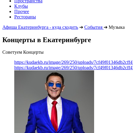
Пространства
Клубы
Прочее
Рестораны
Афиша Екатеринбурга - куда сходить
➔
События
➔
Музыка
Концерты в Екатеринбурге
Советуем Концерты
https://kudaekb.ru/image/269/250/uploads/7cf49f01346db2cf
https://kudaekb.ru/image/269/250/uploads/7cf49f01346db2cf