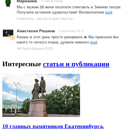
Марианна
13 часов назад
Мы с мужем 28 июня посетили спектакль в Зимнем театре.
Получили истинное удовольствие! Великолепная
ещё
Спектакль «Запчасти для счастья»
Анастасия Ришина
2 дня назад 16:17
Казань в этот день просто разорвала 🔥 Мы приехали без
какого то четкого плана, думали немного
ещё
VK Fest в Казани 2025
Интересные
статьи и публикации
10 главных памятников Екатеринбурга,