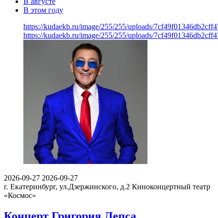
В августе
В этом году
https://kudaekb.ru/image/255/255/uploads/7cf49f01346db2cf
https://kudaekb.ru/image/255/255/uploads/7cf49f01346db2cf
2026-09-27
2026-09-27
г. Екатеринбург, ул.Дзержинского, д.2
Киноконцертный театр
«Космос»
Концерт Григория Лепса