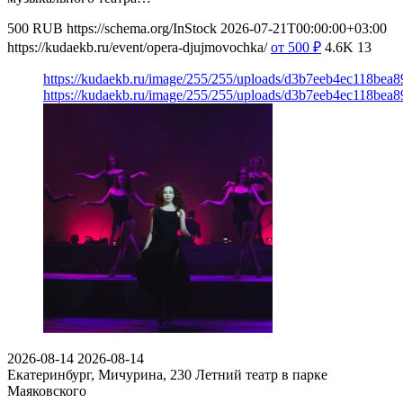
500
RUB
https://schema.org/InStock
2026-07-21T00:00:00+03:00
https://kudaekb.ru/event/opera-djujmovochka/
от 500
₽
4.6K
13
https://kudaekb.ru/image/255/255/uploads/d3b7eeb4ec118bea
https://kudaekb.ru/image/255/255/uploads/d3b7eeb4ec118bea
2026-08-14
2026-08-14
Екатеринбург, Мичурина, 230
Летний театр в парке
Маяковского