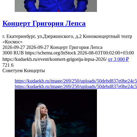
Концерт Григория Лепса
г. Екатеринбург, ул.Дзержинского, д.2
Киноконцертный театр
«Космос»
2026-09-27
2026-09-27
Концерт Григория Лепса
3000
RUB
https://schema.org/InStock
2026-08-03T00:02:00+03:00
https://kudaekb.ru/event/kontsert-grigorija-lepsa-2026/
от 3 000
₽
721
6
Советуем Концерты
https://kudaekb.ru/image/269/250/uploads/50debd837e0be24c
https://kudaekb.ru/image/269/250/uploads/50debd837e0be24c