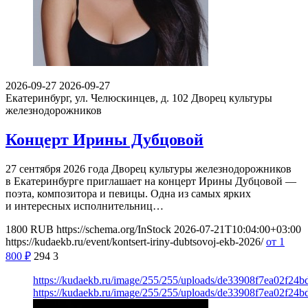
2026-09-27
2026-09-27
Екатеринбург, ул. Челюскинцев, д. 102
Дворец культуры
железнодорожников
Концерт Ирины Дубцовой
27 сентября 2026 года Дворец культуры железнодорожников
в Екатеринбурге приглашает на концерт Ирины Дубцовой —
поэта, композитора и певицы. Одна из самых ярких
и интересных исполнительниц…
1800
RUB
https://schema.org/InStock
2026-07-21T10:04:00+03:00
https://kudaekb.ru/event/kontsert-iriny-dubtsovoj-ekb-2026/
от 1
800
₽
294
3
https://kudaekb.ru/image/255/255/uploads/de33908f7ea02f24
https://kudaekb.ru/image/255/255/uploads/de33908f7ea02f24