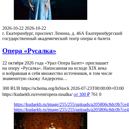
2026-10-22
2026-10-22
г. Екатеринбург, проспект Ленина, д. 46А
Екатеринбургский
государственный академический театр оперы и балета
Опера «Русалка»
22 октября 2026 года «Урал Опера Балет» приглашает
на оперу «Русалка». Написанная на исходе XIX века
и вобравшая в себя множество источников, в том числе
знаменитую сказку Андерсена…
300
RUB
https://schema.org/InStock
2026-07-23T00:00:00+03:00
https://kudaekb.ru/event/opera-rusalka/
от 300
₽
761
0
https://kudaekb.ru/image/255/255/uploads/a205806c8dc0b7ce
https://kudaekb.ru/image/255/255/uploads/a205806c8dc0b7ce