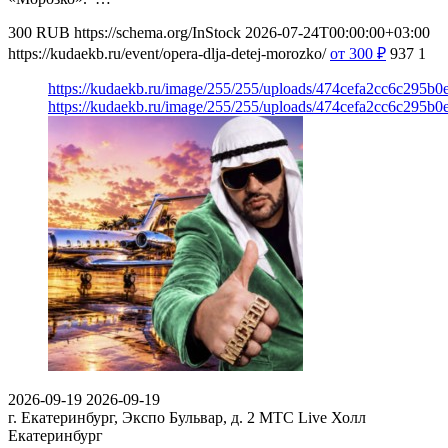
300
RUB
https://schema.org/InStock
2026-07-24T00:00:00+03:00
https://kudaekb.ru/event/opera-dlja-detej-morozko/
от 300
₽
937
1
https://kudaekb.ru/image/255/255/uploads/474cefa2cc6c295b
https://kudaekb.ru/image/255/255/uploads/474cefa2cc6c295b
2026-09-19
2026-09-19
г. Екатеринбург, Экспо Бульвар, д. 2
МТС Live Холл
Екатеринбург