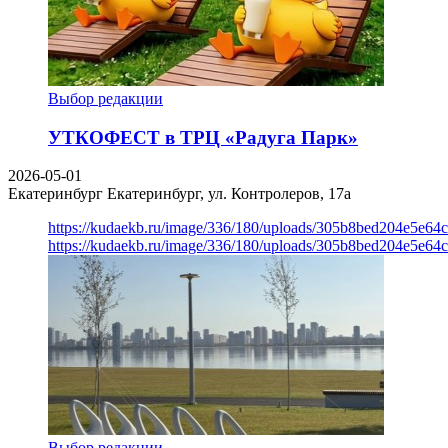
Выбор редакции
УТКОФЕСТ в ТРЦ «Радуга Парк»
2026-05-01
Екатеринбург
Екатеринбург, ул. Контролеров, 17а
https://kudaekb.ru/image/336/180/uploads/305b8bed204e5e6
https://kudaekb.ru/image/336/180/uploads/305b8bed204e5e6
Выбор редакции