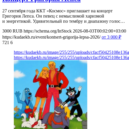
27 сентября года ККТ «Космос» приглашает на концерт
Григория Лепса. Он певец с немыслимой харизмой
и энергетикой. Удивительный по тембру и диапазону голос…
3000
RUB
https://schema.org/InStock
2026-08-03T00:02:00+03:00
https://kudaekb.ru/event/kontsert-grigorija-lepsa-2026/
от 3 000
₽
721
6
https://kudaekb.ru/image/255/255/uploads/cfacf50425108e13
https://kudaekb.ru/image/255/255/uploads/cfacf50425108e13