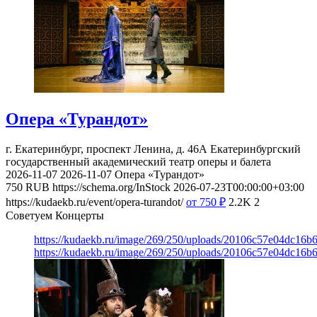
Опера «Турандот»
г. Екатеринбург, проспект Ленина, д. 46А
Екатеринбургский
государственный академический театр оперы и балета
2026-11-07
2026-11-07
Опера «Турандот»
750
RUB
https://schema.org/InStock
2026-07-23T00:00:00+03:00
https://kudaekb.ru/event/opera-turandot/
от 750
₽
2.2K
2
Советуем Концерты
https://kudaekb.ru/image/269/250/uploads/20106c57e04dc16b
https://kudaekb.ru/image/269/250/uploads/20106c57e04dc16b