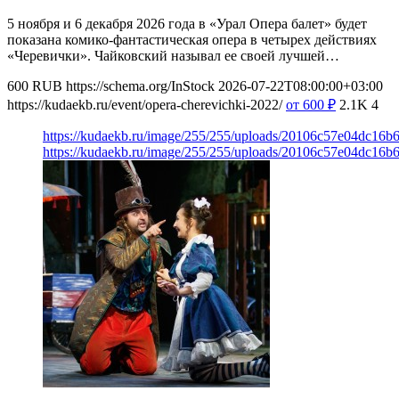
5 ноября и 6 декабря 2026 года в «Урал Опера балет» будет
показана комико-фантастическая опера в четырех действиях
«Черевички». Чайковский называл ее своей лучшей…
600
RUB
https://schema.org/InStock
2026-07-22T08:00:00+03:00
https://kudaekb.ru/event/opera-cherevichki-2022/
от 600
₽
2.1K
4
https://kudaekb.ru/image/255/255/uploads/20106c57e04dc16b
https://kudaekb.ru/image/255/255/uploads/20106c57e04dc16b