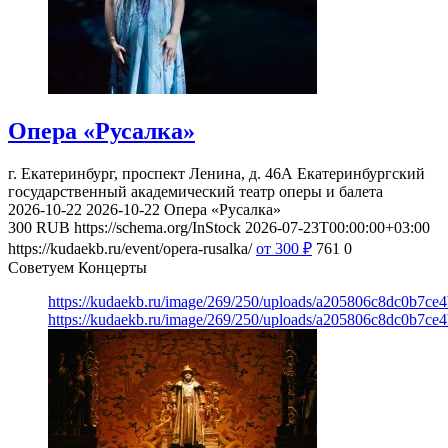
Опера «Русалка»
г. Екатеринбург, проспект Ленина, д. 46А
Екатеринбургский
государственный академический театр оперы и балета
2026-10-22
2026-10-22
Опера «Русалка»
300
RUB
https://schema.org/InStock
2026-07-23T00:00:00+03:00
https://kudaekb.ru/event/opera-rusalka/
от 300
₽
761
0
Советуем Концерты
https://kudaekb.ru/image/269/250/uploads/a205806c8dc0b7ce
https://kudaekb.ru/image/269/250/uploads/a205806c8dc0b7ce