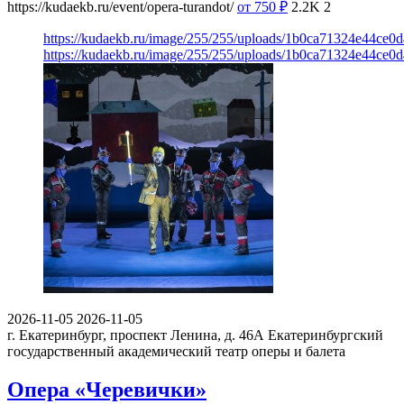
https://kudaekb.ru/event/opera-turandot/
от 750
₽
2.2K
2
https://kudaekb.ru/image/255/255/uploads/1b0ca71324e44ce
https://kudaekb.ru/image/255/255/uploads/1b0ca71324e44ce
2026-11-05
2026-11-05
г. Екатеринбург, проспект Ленина, д. 46А
Екатеринбургский
государственный академический театр оперы и балета
Опера «Черевички»