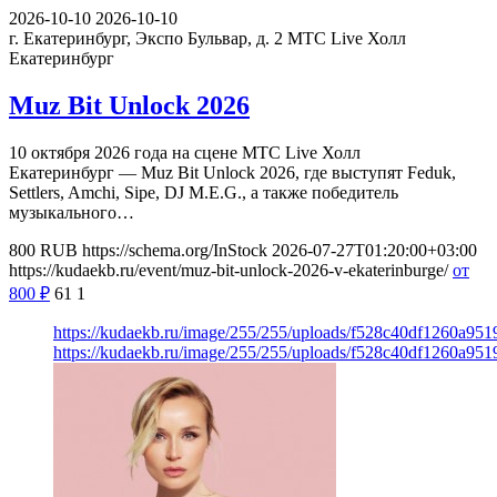
2026-10-10
2026-10-10
г. Екатеринбург, Экспо Бульвар, д. 2
МТС Live Холл
Екатеринбург
Muz Bit Unlock 2026
10 октября 2026 года на сцене МТС Live Холл
Екатеринбург — Muz Bit Unlock 2026, где выступят Feduk,
Settlers, Amchi, Sipe, DJ M.E.G., а также победитель
музыкального…
800
RUB
https://schema.org/InStock
2026-07-27T01:20:00+03:00
https://kudaekb.ru/event/muz-bit-unlock-2026-v-ekaterinburge/
от
800
₽
61
1
https://kudaekb.ru/image/255/255/uploads/f528c40df1260a9
https://kudaekb.ru/image/255/255/uploads/f528c40df1260a9