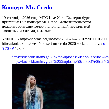
Концерт Mr. Credo
19 сентября 2026 года МТС Live Холл Екатеринбург
приглашает на концерт Mr. Credo. Исполнитель готов
подарить зрителям вечер, наполненный ностальгией,
эмоциями и хитами, которые…
5700
RUB
https://schema.org/InStock
2026-07-23T02:20:00+03:00
https://kudaekb.ru/event/kontsert-mr-credo-2026-v-ekaterinburge/
от
5 700
₽
128
0
https://kudaekb.ru/image/255/255/uploads/50debd837e0be24c
https://kudaekb.ru/image/255/255/uploads/50debd837e0be24c