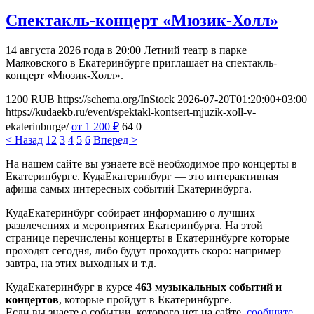
Спектакль-концерт «Мюзик-Холл»
14 августа 2026 года в 20:00 Летний театр в парке
Маяковского в Екатеринбурге приглашает на спектакль-
концерт «Мюзик-Холл».
1200
RUB
https://schema.org/InStock
2026-07-20T01:20:00+03:00
https://kudaekb.ru/event/spektakl-kontsert-mjuzik-xoll-v-
ekaterinburge/
от 1 200
₽
64
0
< Назад
1
2
3
4
5
6
Вперед >
На нашем сайте вы узнаете всё необходимое про концерты в
Екатеринбурге. КудаЕкатеринбург — это интерактивная
афиша самых интересных событий Екатеринбурга.
КудаЕкатеринбург собирает информацию о лучших
развлечениях и мероприятих Екатеринбурга. На этой
странице перечислены концерты в Екатеринбурге которые
проходят сегодня, либо будут проходить скоро: например
завтра, на этих выходных и т.д.
КудаЕкатеринбург в курсе
463 музыкальных событий и
концертов
, которые пройдут в Екатеринбурге.
Если вы знаете о событии, которого нет на сайте,
сообщите