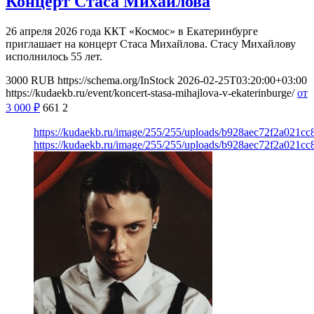
Концерт Стаса Михайлова
26 апреля 2026 года ККТ «Космос» в Екатеринбурге
приглашает на концерт Стаса Михайлова. Стасу Михайлову
исполнилось 55 лет.
3000
RUB
https://schema.org/InStock
2026-02-25T03:20:00+03:00
https://kudaekb.ru/event/koncert-stasa-mihajlova-v-ekaterinburge/
от
3 000
₽
661
2
https://kudaekb.ru/image/255/255/uploads/b928aec72f2a021c
https://kudaekb.ru/image/255/255/uploads/b928aec72f2a021c