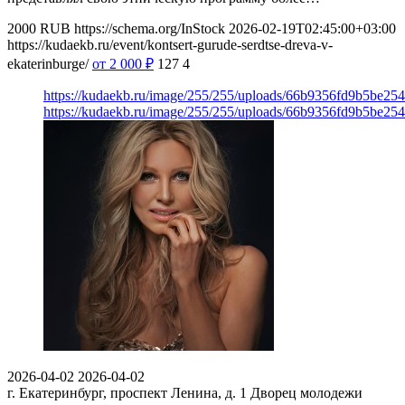
2000
RUB
https://schema.org/InStock
2026-02-19T02:45:00+03:00
https://kudaekb.ru/event/kontsert-gurude-serdtse-dreva-v-
ekaterinburge/
от 2 000
₽
127
4
https://kudaekb.ru/image/255/255/uploads/66b9356fd9b5be2
https://kudaekb.ru/image/255/255/uploads/66b9356fd9b5be2
2026-04-02
2026-04-02
г. Екатеринбург, проспект Ленина, д. 1
Дворец молодежи