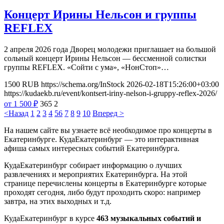
Концерт Ирины Нельсон и группы
REFLEX
2 апреля 2026 года Дворец молодежи приглашает на большой
сольный концерт Ирины Нельсон — бессменной солистки
группы REFLEX. «Сойти с ума», «НонСтоп»…
1500
RUB
https://schema.org/InStock
2026-02-18T15:26:00+03:00
https://kudaekb.ru/event/kontsert-iriny-nelson-i-gruppy-reflex-2026/
от 1 500
₽
365
2
<Назад
1
2
3
4
5
6
7
8
9
10
Вперед >
На нашем сайте вы узнаете всё необходимое про концерты в
Екатеринбурге. КудаЕкатеринбург — это интерактивная
афиша самых интересных событий Екатеринбурга.
КудаЕкатеринбург собирает информацию о лучших
развлечениях и мероприятих Екатеринбурга. На этой
странице перечислены концерты в Екатеринбурге которые
проходят сегодня, либо будут проходить скоро: например
завтра, на этих выходных и т.д.
КудаЕкатеринбург в курсе
463 музыкальных событий и