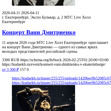
2026-04-11
2026-04-11
г. Екатеринбург, Экспо Бульвар, д. 2
МТС Live Холл
Екатеринбург
Концерт Вани Дмитриенко
11 апреля 2026 года МТС Live Холл Екатеринбург приглашает
на концерт Вани Дмитриенко — одного из самых ярких
молодых представителей российской сцены.
3300
RUB
https://schema.org/InStock
2026-02-25T01:20:00+03:00
https://kudaekb.ru/event/kontsert-vani-dmitrienko-v-ekaterinburge/
от 3 300
₽
157
0
https://kudaekb.ru/image/255/255/uploads/1420bee9b52085c
https://kudaekb.ru/image/255/255/uploads/1420bee9b52085c