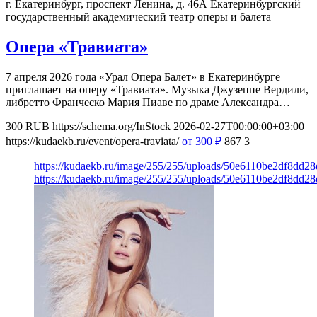
г. Екатеринбург, проспект Ленина, д. 46А
Екатеринбургский
государственный академический театр оперы и балета
Опера «Травиата»
7 апреля 2026 года «Урал Опера Балет» в Екатеринбурге
приглашает на оперу «Травиата». Музыка Джузеппе Вердили,
либретто Франческо Мария Пиаве по драме Александра…
300
RUB
https://schema.org/InStock
2026-02-27T00:00:00+03:00
https://kudaekb.ru/event/opera-traviata/
от 300
₽
867
3
https://kudaekb.ru/image/255/255/uploads/50e6110be2df8dd2
https://kudaekb.ru/image/255/255/uploads/50e6110be2df8dd2