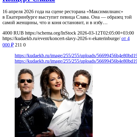
16 апреля 2026 года на сцене ресторана «Максимилианс»
в Екатеринбурге выступит певица Слава. Она — образец той
самой женщины, что и коня остановит, и в избу…
4000
RUB
https://schema.org/InStock
2026-03-12T02:05:00+03:00
https://kudaekb.ru/event/koncert-slavy-2026-v-ekaterinburge/
от 4
000
₽
211
0
https://kudaekb.ru/image/255/255/uploads/56699456b4e80bd
https://kudaekb.ru/image/255/255/uploads/56699456b4e80bd