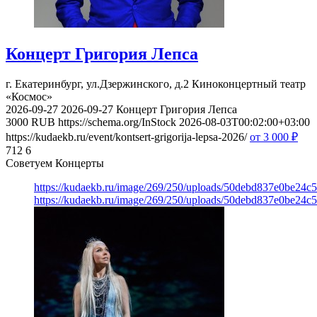
Концерт Григория Лепса
г. Екатеринбург, ул.Дзержинского, д.2
Киноконцертный театр
«Космос»
2026-09-27
2026-09-27
Концерт Григория Лепса
3000
RUB
https://schema.org/InStock
2026-08-03T00:02:00+03:00
https://kudaekb.ru/event/kontsert-grigorija-lepsa-2026/
от 3 000
₽
712
6
Советуем Концерты
https://kudaekb.ru/image/269/250/uploads/50debd837e0be24c
https://kudaekb.ru/image/269/250/uploads/50debd837e0be24c