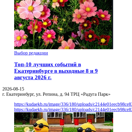
Выбор редакции
Топ-10 лучших событий в
Екатеринбурге в выходные 8 и 9
августа 2026 г.
2026-08-15
г. Екатеринбург, ул. Репина, д. 94
ТРЦ «Радуга Парк»
https://kudaekb.ru/image/336/180/uploads/c2144e01eecb98c
https://kudaekb.ru/image/336/180/uploads/c2144e01eecb98c