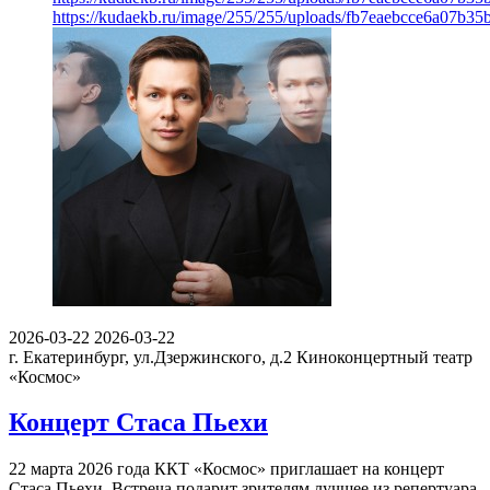
https://kudaekb.ru/image/255/255/uploads/fb7eaebcce6a07b3
2026-03-22
2026-03-22
г. Екатеринбург, ул.Дзержинского, д.2
Киноконцертный театр
«Космос»
Концерт Стаса Пьехи
22 марта 2026 года ККТ «Космос» приглашает на концерт
Стаса Пьехи. Встреча подарит зрителям лучшее из репертуара