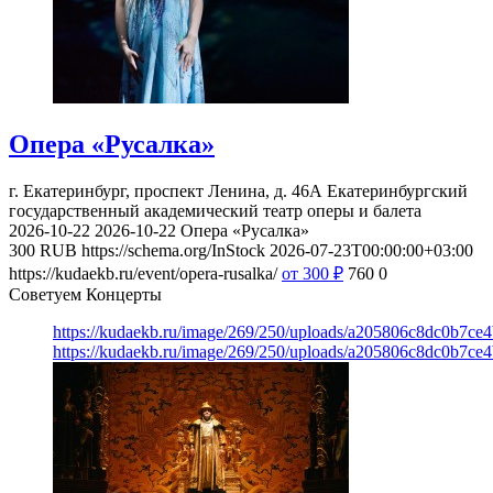
Опера «Русалка»
г. Екатеринбург, проспект Ленина, д. 46А
Екатеринбургский
государственный академический театр оперы и балета
2026-10-22
2026-10-22
Опера «Русалка»
300
RUB
https://schema.org/InStock
2026-07-23T00:00:00+03:00
https://kudaekb.ru/event/opera-rusalka/
от 300
₽
760
0
Советуем Концерты
https://kudaekb.ru/image/269/250/uploads/a205806c8dc0b7ce
https://kudaekb.ru/image/269/250/uploads/a205806c8dc0b7ce