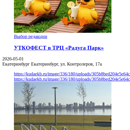
Выбор редакции
УТКОФЕСТ в ТРЦ «Радуга Парк»
2026-05-01
Екатеринбург
Екатеринбург, ул. Контролеров, 17а
https://kudaekb.ru/image/336/180/uploads/305b8bed204e5e6
https://kudaekb.ru/image/336/180/uploads/305b8bed204e5e6