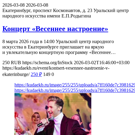
2026-03-08
2026-03-08
Екатеринбург, проспект Космонавтов, д. 23
Уральский центр
народного искусства имени Е.П.Родыгина
Концерт «Весеннее настроение»
8 марта 2026 года в 14:00 Уральский центр народного
искусства в Екатеринбурге приглашает на яркую
и увлекательную концертную программу «Весеннее…
250
RUB
https://schema.org/InStock
2026-03-02T16:46:00+03:00
https://kudaekb.ru/event/kontsert-vesennee-nastroenie-v-
ekaterinburge/
250
₽
149
0
https://kudaekb.ru/image/255/255/uploads/a7ff160de7c39816
https://kudaekb.ru/image/255/255/uploads/a7ff160de7c39816