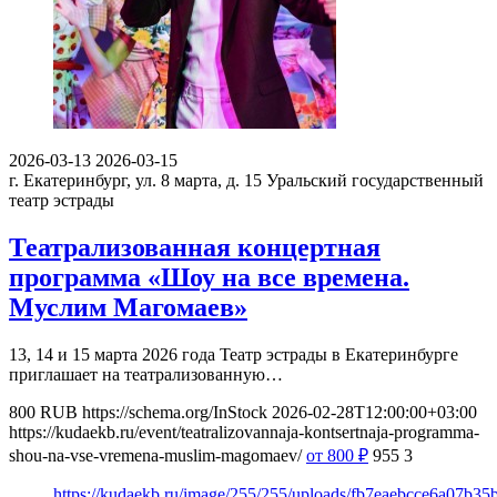
2026-03-13
2026-03-15
г. Екатеринбург, ул. 8 марта, д. 15
Уральский государственный
театр эстрады
Театрализованная концертная
программа «Шоу на все времена.
Муслим Магомаев»
13, 14 и 15 марта 2026 года Театр эстрады в Екатеринбурге
приглашает на театрализованную…
800
RUB
https://schema.org/InStock
2026-02-28T12:00:00+03:00
https://kudaekb.ru/event/teatralizovannaja-kontsertnaja-programma-
shou-na-vse-vremena-muslim-magomaev/
от 800
₽
955
3
https://kudaekb.ru/image/255/255/uploads/fb7eaebcce6a07b3