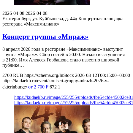
2026-04-08
2026-04-08
Екатеринбург, ул. Куйбышева, д. 44д
Концертная площадка
ресторана «Максимилианс»
Концерт группы «Мираж»
8 апреля 2026 года в ресторане «Максимилианс» выступит
группа «Мираж». Сбор гостей в 20:00. Начало выступления
в 21:00. Имя Алексея Горбашова стало известно широкой
публике…
2700
RUB
https://schema.org/InStock
2026-03-12T00:15:00+03:00
https://kudaekb.ru/event/kontsert-gruppy-mirazh-2026-v-
ekterinburge/
от 2 700
₽
672
1
https://kudaekb.ru/image/255/255/uploads/fbe54cfde45002ce
https://kudaekb.ru/image/255/255/uploads/fbe54cfde45002ce