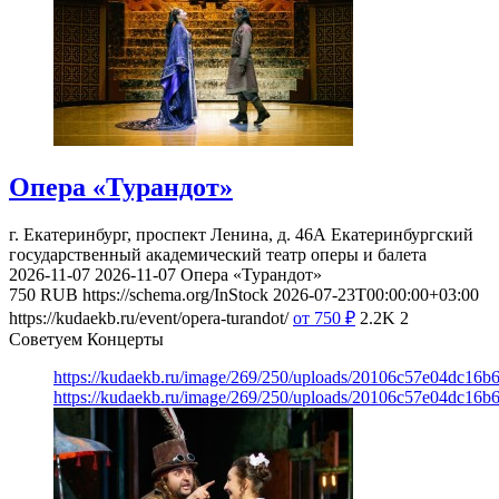
Опера «Турандот»
г. Екатеринбург, проспект Ленина, д. 46А
Екатеринбургский
государственный академический театр оперы и балета
2026-11-07
2026-11-07
Опера «Турандот»
750
RUB
https://schema.org/InStock
2026-07-23T00:00:00+03:00
https://kudaekb.ru/event/opera-turandot/
от 750
₽
2.2K
2
Советуем Концерты
https://kudaekb.ru/image/269/250/uploads/20106c57e04dc16b
https://kudaekb.ru/image/269/250/uploads/20106c57e04dc16b