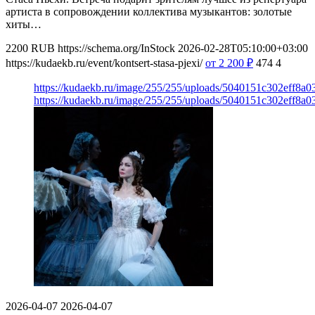
артиста в сопровождении коллектива музыкантов: золотые
хиты…
2200
RUB
https://schema.org/InStock
2026-02-28T05:10:00+03:00
https://kudaekb.ru/event/kontsert-stasa-pjexi/
от 2 200
₽
474
4
https://kudaekb.ru/image/255/255/uploads/5040151c302eff8a0
https://kudaekb.ru/image/255/255/uploads/5040151c302eff8a0
2026-04-07
2026-04-07