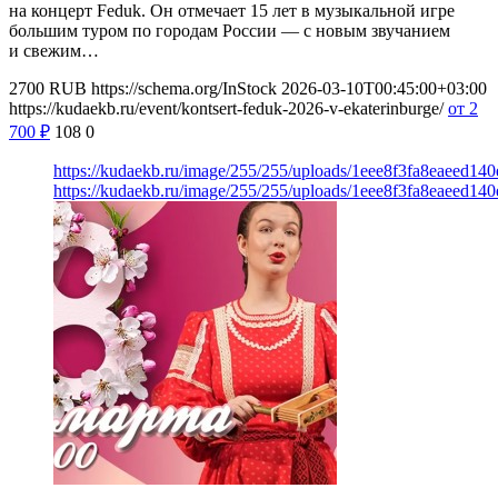
на концерт Feduk. Он отмечает 15 лет в музыкальной игре
большим туром по городам России — с новым звучанием
и свежим…
2700
RUB
https://schema.org/InStock
2026-03-10T00:45:00+03:00
https://kudaekb.ru/event/kontsert-feduk-2026-v-ekaterinburge/
от 2
700
₽
108
0
https://kudaekb.ru/image/255/255/uploads/1eee8f3fa8eaeed14
https://kudaekb.ru/image/255/255/uploads/1eee8f3fa8eaeed14