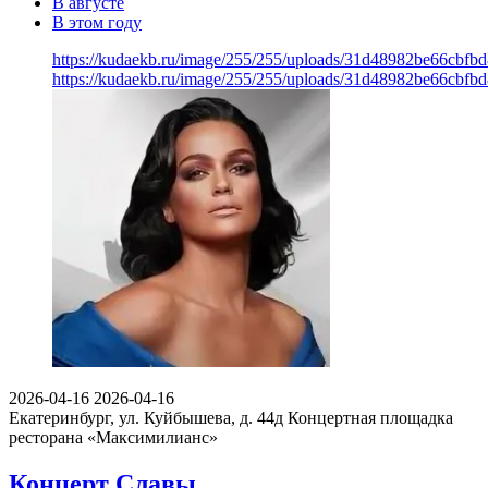
В августе
В этом году
https://kudaekb.ru/image/255/255/uploads/31d48982be66cbfb
https://kudaekb.ru/image/255/255/uploads/31d48982be66cbfb
2026-04-16
2026-04-16
Екатеринбург, ул. Куйбышева, д. 44д
Концертная площадка
ресторана «Максимилианс»
Концерт Славы