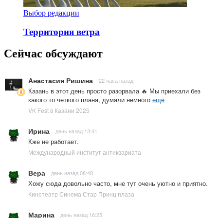
Выбор редакции
Территория ветра
Сейчас обсуждают
Анастасия Ришина
22 часа назад
Казань в этот день просто разорвала 🔥 Мы приехали без
какого то четкого плана, думали немного
ещё
VK Fest в Казани 2025
Ирина
день назад 13:41
Кже не работает.
Международный институт антиквариата
Вера
день назад 08:48
Хожу сюда довольно часто, мне тут очень уютно и приятно.
Кинотеатр Синема Стар Принц плаза
Марина
день назад 16:25