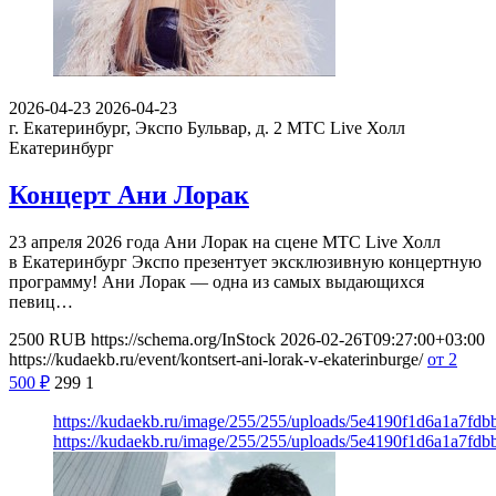
2026-04-23
2026-04-23
г. Екатеринбург, Экспо Бульвар, д. 2
МТС Live Холл
Екатеринбург
Концерт Ани Лорак
23 апреля 2026 года Ани Лорак на сцене МТС Live Холл
в Екатеринбург Экспо презентует эксклюзивную концертную
программу! Ани Лорак — одна из самых выдающихся
певиц…
2500
RUB
https://schema.org/InStock
2026-02-26T09:27:00+03:00
https://kudaekb.ru/event/kontsert-ani-lorak-v-ekaterinburge/
от 2
500
₽
299
1
https://kudaekb.ru/image/255/255/uploads/5e4190f1d6a1a7fd
https://kudaekb.ru/image/255/255/uploads/5e4190f1d6a1a7fd