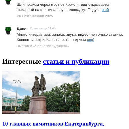
Шли пешком через мост от Кремля, вид открывается
шикарный на фестивальную площадку. Федука
ещё
VK Fest в Казани 2025
Даня
2 дня назад 11:40
Много интерактива: запахи, звуки, видео; не только статика.
Концепты нетривиальны, есть, над чем
ещё
Выставка «Черновик будущего»
Интересные
статьи и публикации
10 главных памятников Екатеринбурга,