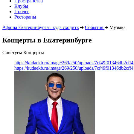
Пространства
Клубы
Прочее
Рестораны
Афиша Екатеринбурга - куда сходить
➔
События
➔
Музыка
Концерты в Екатеринбурге
Советуем Концерты
https://kudaekb.ru/image/269/250/uploads/7cf49f01346db2cf
https://kudaekb.ru/image/269/250/uploads/7cf49f01346db2cf