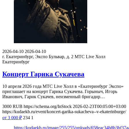
2026-04-10
2026-04-10
г. Екатеринбург, Экспо Бульвар, д. 2
МТС Live Холл
Екатеринбург
Концерт Гарика Сукачева
10 апреля 2026 года МТС Live Холл в «Екатеринбург Экспо»
приглашает на концерт Гарика Сукачева. Горыныч, Игорь
Иванович, Гарик Сукачев, неизменный бригадир…
3000
RUB
https://schema.org/InStock
2026-02-23T00:05:00+03:00
https://kudaekb.ru/event/koncert-garika-sukacheva--v-ekaterinburge/
от 3 000
₽
234
1
https://kudaekb.ru/image/255/255/uploads/658eac34b8b3bf37