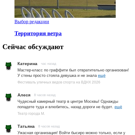
Выбор редакции
Территория ветра
Сейчас обсуждают
Катерина
час назад
Мастер-класс по граффити был отвратительно организован!
У стены просто стояла девушка и не знала
ещё
Фестиваль уличных видов спорта на ВДНХ 2026
Алеся
8 часов назад
Чудесный камерный театр в центре Москвы! Однажды
попадете туда и влюбитесь, назад дороги не будет.
ещё
Театр города М.
Татьяна
8 часов назад
Ужасная организация! Войти бысиро можно только, если у