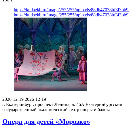
https://kudaekb.ru/image/255/255/uploads/88db47038bf3f3bb9
https://kudaekb.ru/image/255/255/uploads/88db47038bf3f3bb9
2026-12-19
2026-12-19
г. Екатеринбург, проспект Ленина, д. 46А
Екатеринбургский
государственный академический театр оперы и балета
Опера для детей «Морозко»