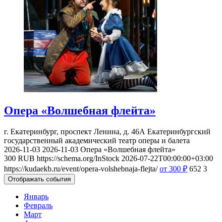
Опера «Волшебная флейта»
г. Екатеринбург, проспект Ленина, д. 46А
Екатеринбургский
государственный академический театр оперы и балета
2026-11-03
2026-11-03
Опера «Волшебная флейта»
300
RUB
https://schema.org/InStock
2026-07-22T00:00:00+03:00
https://kudaekb.ru/event/opera-volshebnaja-flejta/
от 300
₽
652
3
Отображать события
Январь
Февраль
Март