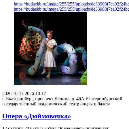
https://kudaekb.ru/image/255/255/uploads/de33908f7ea02f24
https://kudaekb.ru/image/255/255/uploads/de33908f7ea02f24
2026-10-17
2026-10-17
г. Екатеринбург, проспект Ленина, д. 46А
Екатеринбургский
государственный академический театр оперы и балета
Опера «Дюймовочка»
17 октября 2026 года «Урал Опера Балет» приглашает