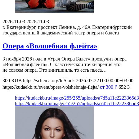
2026-11-03
2026-11-03
г. Екатеринбург, проспект Ленина, д. 46А
Екатеринбургский
государственный академический театр оперы и балета
Опера «Волшебная флейта»
3 ноября 2026 года в «Урал Опера Балет» прозвучит опера
«Волшебная флейта». С классической точки зрения это
не совсем опера. Это зингшпиль, то есть пьеса…
300
RUB
https://schema.org/InStock
2026-07-22T00:00:00+03:00
https://kudaekb.ru/event/opera-volshebnaja-flejta/
от 300
₽
652
3
https://kudaekb.ru/image/255/255/uploads/a7d5a11c2223365
https://kudaekb.ru/image/255/255/uploads/a7d5a11c2223365