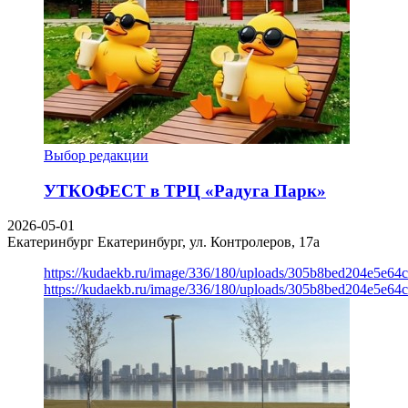
Выбор редакции
УТКОФЕСТ в ТРЦ «Радуга Парк»
2026-05-01
Екатеринбург
Екатеринбург, ул. Контролеров, 17а
https://kudaekb.ru/image/336/180/uploads/305b8bed204e5e6
https://kudaekb.ru/image/336/180/uploads/305b8bed204e5e6