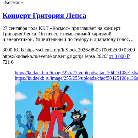
«Космос»
Концерт Григория Лепса
27 сентября года ККТ «Космос» приглашает на концерт
Григория Лепса. Он певец с немыслимой харизмой
и энергетикой. Удивительный по тембру и диапазону голос…
3000
RUB
https://schema.org/InStock
2026-08-03T00:02:00+03:00
https://kudaekb.ru/event/kontsert-grigorija-lepsa-2026/
от 3 000
₽
721
6
https://kudaekb.ru/image/255/255/uploads/cfacf50425108e13
https://kudaekb.ru/image/255/255/uploads/cfacf50425108e13