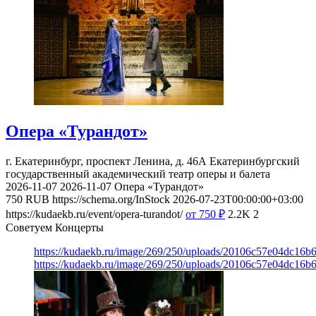
Опера «Турандот»
г. Екатеринбург, проспект Ленина, д. 46А
Екатеринбургский
государственный академический театр оперы и балета
2026-11-07
2026-11-07
Опера «Турандот»
750
RUB
https://schema.org/InStock
2026-07-23T00:00:00+03:00
https://kudaekb.ru/event/opera-turandot/
от 750
₽
2.2K
2
Советуем Концерты
https://kudaekb.ru/image/269/250/uploads/20106c57e04dc16b
https://kudaekb.ru/image/269/250/uploads/20106c57e04dc16b