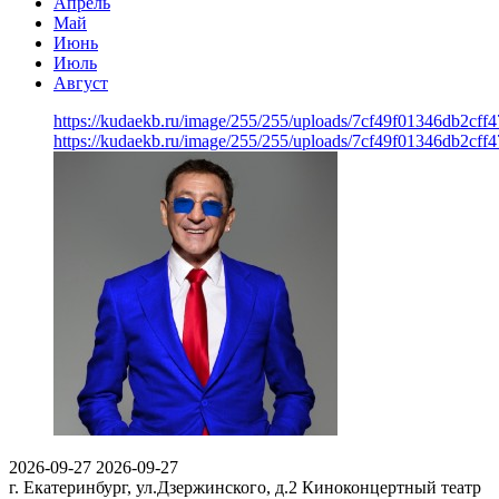
Апрель
Май
Июнь
Июль
Август
https://kudaekb.ru/image/255/255/uploads/7cf49f01346db2cf
https://kudaekb.ru/image/255/255/uploads/7cf49f01346db2cf
2026-09-27
2026-09-27
г. Екатеринбург, ул.Дзержинского, д.2
Киноконцертный театр