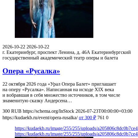
2026-10-22
2026-10-22
г. Екатеринбург, проспект Ленина, д. 46А
Екатеринбургский
государственный академический театр оперы и балета
Опера «Русалка»
22 октября 2026 года «Урал Опера Балет» приглашает
на оперу «Русалка». Написанная на исходе XIX века
и вобравшая в себя множество источников, в том числе
знаменитую сказку Андерсена…
300
RUB
https://schema.org/InStock
2026-07-23T00:00:00+03:00
https://kudaekb.ru/event/opera-rusalka/
от 300
₽
761
0
https://kudaekb.ru/image/255/255/uploads/a205806c8dc0b7ce
https://kudaekb.ru/image/255/255/uploads/a205806c8dc0b7ce