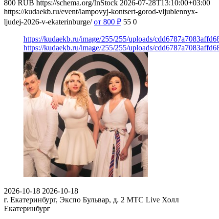
800
RUB
https://schema.org/InStock
2026-07-28T13:10:00+03:00
https://kudaekb.ru/event/lampovyj-kontsert-gorod-vljublennyx-
ljudej-2026-v-ekaterinburge/
от 800
₽
55
0
https://kudaekb.ru/image/255/255/uploads/cdd6787a7083affd
https://kudaekb.ru/image/255/255/uploads/cdd6787a7083affd
2026-10-18
2026-10-18
г. Екатеринбург, Экспо Бульвар, д. 2
МТС Live Холл
Екатеринбург