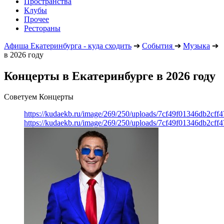
Пространства
Клубы
Прочее
Рестораны
Афиша Екатеринбурга - куда сходить
➔
События
➔
Музыка
➔
в 2026 году
Концерты в Екатеринбурге в 2026 году
Советуем Концерты
https://kudaekb.ru/image/269/250/uploads/7cf49f01346db2cf
https://kudaekb.ru/image/269/250/uploads/7cf49f01346db2cf