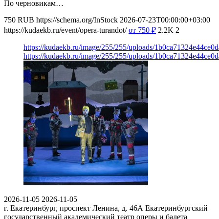
По черновикам…
750
RUB
https://schema.org/InStock
2026-07-23T00:00:00+03:00
https://kudaekb.ru/event/opera-turandot/
от 750
₽
2.2K
2
https://kudaekb.ru/image/255/255/uploads/1b0ca71324e44ce
https://kudaekb.ru/image/255/255/uploads/1b0ca71324e44ce
2026-11-05
2026-11-05
г. Екатеринбург, проспект Ленина, д. 46А
Екатеринбургский
государственный академический театр оперы и балета