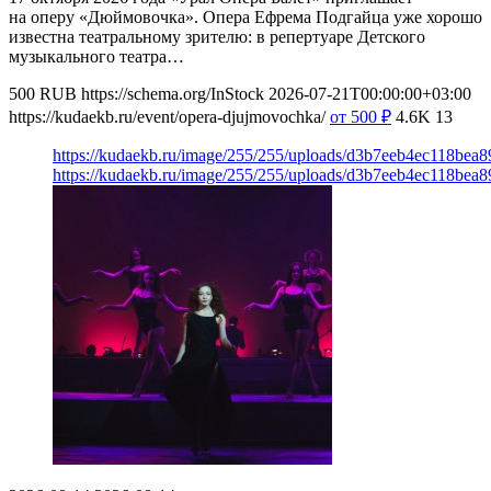
на оперу «Дюймовочка». Опера Ефрема Подгайца уже хорошо
известна театральному зрителю: в репертуаре Детского
музыкального театра…
500
RUB
https://schema.org/InStock
2026-07-21T00:00:00+03:00
https://kudaekb.ru/event/opera-djujmovochka/
от 500
₽
4.6K
13
https://kudaekb.ru/image/255/255/uploads/d3b7eeb4ec118bea
https://kudaekb.ru/image/255/255/uploads/d3b7eeb4ec118bea