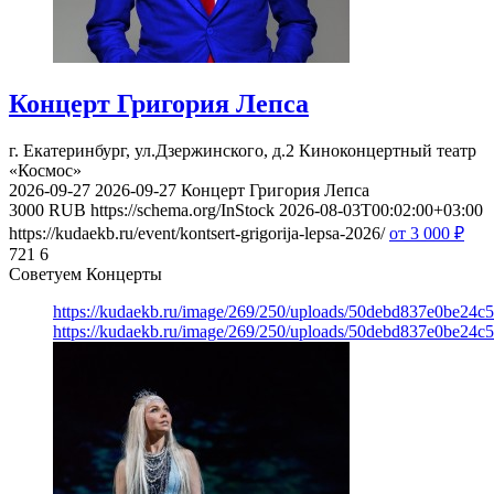
Концерт Григория Лепса
г. Екатеринбург, ул.Дзержинского, д.2
Киноконцертный театр
«Космос»
2026-09-27
2026-09-27
Концерт Григория Лепса
3000
RUB
https://schema.org/InStock
2026-08-03T00:02:00+03:00
https://kudaekb.ru/event/kontsert-grigorija-lepsa-2026/
от 3 000
₽
721
6
Советуем Концерты
https://kudaekb.ru/image/269/250/uploads/50debd837e0be24c
https://kudaekb.ru/image/269/250/uploads/50debd837e0be24c