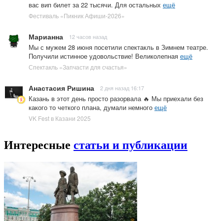
вас вип билет за 22 тысячи. Для остальных
ещё
Фестиваль «Пикник Афиши-2026»
Марианна
12 часов назад
Мы с мужем 28 июня посетили спектакль в Зимнем театре.
Получили истинное удовольствие! Великолепная
ещё
Спектакль «Запчасти для счастья»
Анастасия Ришина
2 дня назад 16:17
Казань в этот день просто разорвала 🔥 Мы приехали без
какого то четкого плана, думали немного
ещё
VK Fest в Казани 2025
Интересные
статьи и публикации