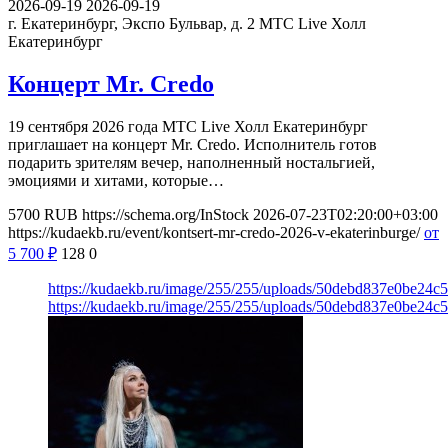
2026-09-19
2026-09-19
г. Екатеринбург, Экспо Бульвар, д. 2
МТС Live Холл
Екатеринбург
Концерт Mr. Credo
19 сентября 2026 года МТС Live Холл Екатеринбург
приглашает на концерт Mr. Credo. Исполнитель готов
подарить зрителям вечер, наполненный ностальгией,
эмоциями и хитами, которые…
5700
RUB
https://schema.org/InStock
2026-07-23T02:20:00+03:00
https://kudaekb.ru/event/kontsert-mr-credo-2026-v-ekaterinburge/
от
5 700
₽
128
0
https://kudaekb.ru/image/255/255/uploads/50debd837e0be24c
https://kudaekb.ru/image/255/255/uploads/50debd837e0be24c