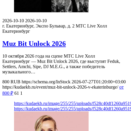
2026-10-10
2026-10-10
г. Екатеринбург, Экспо Бульвар, д. 2
МТС Live Холл
Екатеринбург
Muz Bit Unlock 2026
10 октября 2026 года на сцене МТС Live Холл
Екатеринбург — Muz Bit Unlock 2026, где выступят Feduk,
Settlers, Amchi, Sipe, DJ M.E.G., а также победитель
музыкального…
800
RUB
https://schema.org/InStock
2026-07-27T01:20:00+03:00
https://kudaekb.ru/event/muz-bit-unlock-2026-v-ekaterinburge/
от
800
₽
61
1
https://kudaekb.ru/image/255/255/uploads/f528c40df1260a9
https://kudaekb.ru/image/255/255/uploads/f528c40df1260a9