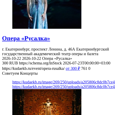
Опера «Русалка»
г. Екатеринбург, проспект Ленина, д. 46А
Екатеринбургский
государственный академический театр оперы и балета
2026-10-22
2026-10-22
Опера «Русалка»
300
RUB
https://schema.org/InStock
2026-07-23T00:00:00+03:00
https://kudaekb.ru/event/opera-rusalka/
от 300
₽
761
0
Советуем Концерты
https://kudaekb.ru/image/269/250/uploads/a205806c8dc0b7ce
https://kudaekb.ru/image/269/250/uploads/a205806c8dc0b7ce