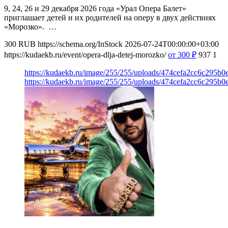
9, 24, 26 и 29 декабря 2026 года «Урал Опера Балет»
приглашает детей и их родителей на оперу в двух действиях
«Морозко». …
300
RUB
https://schema.org/InStock
2026-07-24T00:00:00+03:00
https://kudaekb.ru/event/opera-dlja-detej-morozko/
от 300
₽
937
1
https://kudaekb.ru/image/255/255/uploads/474cefa2cc6c295b
https://kudaekb.ru/image/255/255/uploads/474cefa2cc6c295b