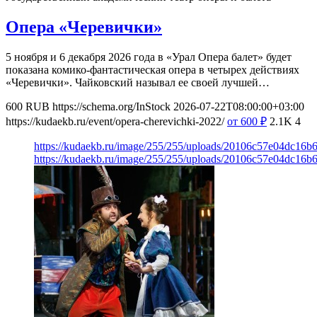
Опера «Черевички»
5 ноября и 6 декабря 2026 года в «Урал Опера балет» будет
показана комико-фантастическая опера в четырех действиях
«Черевички». Чайковский называл ее своей лучшей…
600
RUB
https://schema.org/InStock
2026-07-22T08:00:00+03:00
https://kudaekb.ru/event/opera-cherevichki-2022/
от 600
₽
2.1K
4
https://kudaekb.ru/image/255/255/uploads/20106c57e04dc16b
https://kudaekb.ru/image/255/255/uploads/20106c57e04dc16b