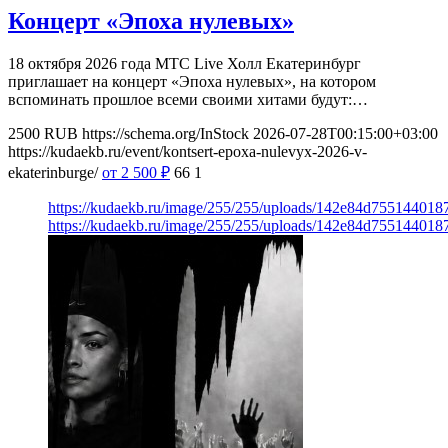
Концерт «Эпоха нулевых»
18 октября 2026 года МТС Live Холл Екатеринбург
приглашает на концерт «Эпоха нулевых», на котором
вспоминать прошлое всеми своими хитами будут:…
2500
RUB
https://schema.org/InStock
2026-07-28T00:15:00+03:00
https://kudaekb.ru/event/kontsert-epoxa-nulevyx-2026-v-
ekaterinburge/
от 2 500
₽
66
1
https://kudaekb.ru/image/255/255/uploads/142e84d75514401
https://kudaekb.ru/image/255/255/uploads/142e84d75514401