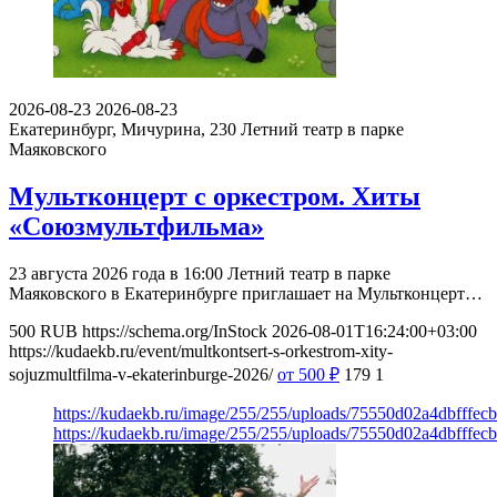
2026-08-23
2026-08-23
Екатеринбург, Мичурина, 230
Летний театр в парке
Маяковского
Мультконцерт с оркестром. Хиты
«Союзмультфильма»
23 августа 2026 года в 16:00 Летний театр в парке
Маяковского в Екатеринбурге приглашает на Мультконцерт…
500
RUB
https://schema.org/InStock
2026-08-01T16:24:00+03:00
https://kudaekb.ru/event/multkontsert-s-orkestrom-xity-
sojuzmultfilma-v-ekaterinburge-2026/
от 500
₽
179
1
https://kudaekb.ru/image/255/255/uploads/75550d02a4dbfffe
https://kudaekb.ru/image/255/255/uploads/75550d02a4dbfffe