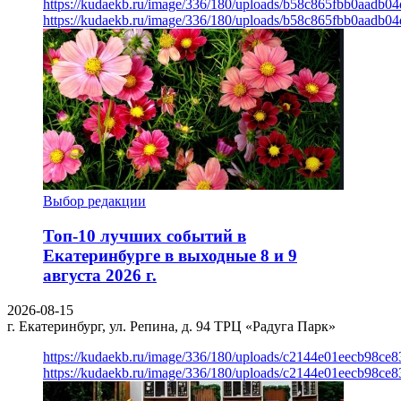
https://kudaekb.ru/image/336/180/uploads/b58c865fbb0aadb0
https://kudaekb.ru/image/336/180/uploads/b58c865fbb0aadb0
Выбор редакции
Топ-10 лучших событий в
Екатеринбурге в выходные 8 и 9
августа 2026 г.
2026-08-15
г. Екатеринбург, ул. Репина, д. 94
ТРЦ «Радуга Парк»
https://kudaekb.ru/image/336/180/uploads/c2144e01eecb98c
https://kudaekb.ru/image/336/180/uploads/c2144e01eecb98c