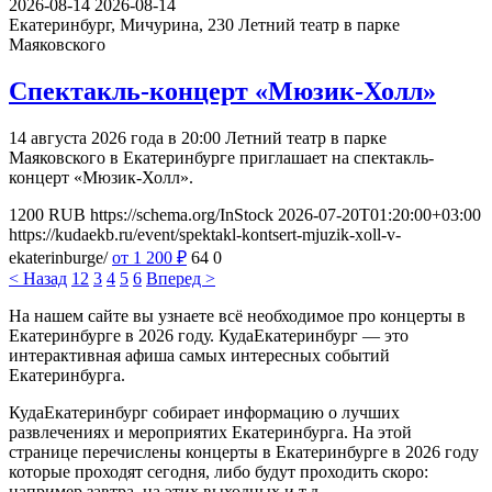
2026-08-14
2026-08-14
Екатеринбург, Мичурина, 230
Летний театр в парке
Маяковского
Спектакль-концерт «Мюзик-Холл»
14 августа 2026 года в 20:00 Летний театр в парке
Маяковского в Екатеринбурге приглашает на спектакль-
концерт «Мюзик-Холл».
1200
RUB
https://schema.org/InStock
2026-07-20T01:20:00+03:00
https://kudaekb.ru/event/spektakl-kontsert-mjuzik-xoll-v-
ekaterinburge/
от 1 200
₽
64
0
< Назад
1
2
3
4
5
6
Вперед >
На нашем сайте вы узнаете всё необходимое про концерты в
Екатеринбурге в 2026 году. КудаЕкатеринбург — это
интерактивная афиша самых интересных событий
Екатеринбурга.
КудаЕкатеринбург собирает информацию о лучших
развлечениях и мероприятих Екатеринбурга. На этой
странице перечислены концерты в Екатеринбурге в 2026 году
которые проходят сегодня, либо будут проходить скоро:
например завтра, на этих выходных и т.д.