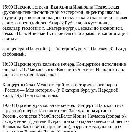
15:00 Царские встречи. Екатерина Ивановна Недзельская
(руководитель иконописной мастерской, директор школы-
студии церковно-прикладного искусства и иконописи во имя
святого преподобного Андрея Рублева, искусствовед,
бакалавр теологии; г. Екатеринбург). Беседы по иконописи.
Тема: «Царь Николай II: строительство храмов и канонизация
святых».
Зал центра «Царский» (г. Екатеринбург, ул. Царская, 8). Вход
свободный.
18:30 Царские музыкальные вечера. Концертное исполнение
оперы П. И. Чайковского «Евгений Онегин». Исполнители:
оперная студия «Классика».
Концертный зал Мультимедийного исторического парка
«Россия — Моя история». (г. Екатеринбург, ул. Народной
воли, 49). Вход по билетам.
19:00 Царские музыкальные вечера. Концерт «Царская тема
в русской опере». Исполнители: Заслуженная артистка
России, солистка УралОпераБалет Ирина Наумова (сопрано);
Заслуженный деятель Всероссийского музыкального общества
Людмила Банцевич (фортепиано), лауреат международных
конкурсов Евгений Лядов (баритон).