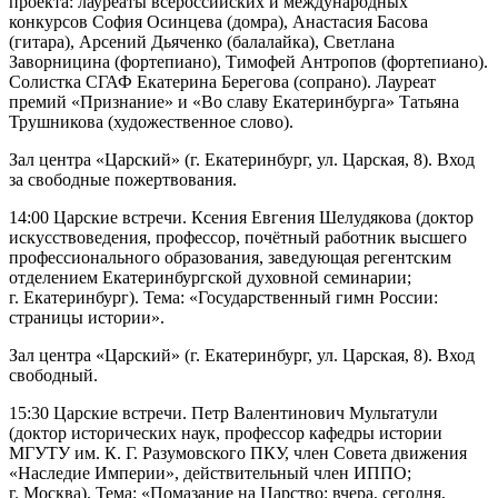
проекта: лауреаты всероссийских и международных
конкурсов София Осинцева (домра), Анастасия Басова
(гитара), Арсений Дьяченко (балалайка), Светлана
Заворницина (фортепиано), Тимофей Антропов (фортепиано).
Солистка СГАФ Екатерина Берегова (сопрано). Лауреат
премий «Признание» и «Во славу Екатеринбурга» Татьяна
Трушникова (художественное слово).
Зал центра «Царский» (г. Екатеринбург, ул. Царская, 8). Вход
за свободные пожертвования.
14:00 Царские встречи. Ксения Евгения Шелудякова (доктор
искусствоведения, профессор, почётный работник высшего
профессионального образования, заведующая регентским
отделением Екатеринбургской духовной семинарии;
г. Екатеринбург). Тема: «Государственный гимн России:
страницы истории».
Зал центра «Царский» (г. Екатеринбург, ул. Царская, 8). Вход
свободный.
15:30 Царские встречи. Петр Валентинович Мультатули
(доктор исторических наук, профессор кафедры истории
МГУТУ им. К. Г. Разумовского ПКУ, член Совета движения
«Наследие Империи», действительный член ИППО;
г. Москва). Тема: «Помазание на Царство: вчера, сегодня,