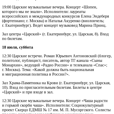
19:00 Царские музыкальные вечера. Концерт «Шопен,
которого мы не знали». Исполнители: лауреаты
всероссийских и международных конкурсов Елена Эндеберя
(фортепиано; г. Москва) и Наталья Акуренко (виолончель;
г. Екатеринбург). Ведет концерт музыковед Марина Принц.
Зал центра «Царский» (г. Екатеринбург, ул. Царская, 8). Вход
по билетам.
18 июля, суббота
12:30 Царские встречи. Роман Юрьевич Антоновский (блогер,
политолог, публицист, писатель, автор ТГ-канала «Сыны
Монархии», ведущий «Радио России» и телеканала «Спас»;
г. Москва). Тема: «Какой должна быть национальная
и миграционная политика в России?».
Зал Храма-Памятника на Крови (г. Екатеринбург, ул. Царская,
10). Вход по пригласительным билетам. Билеты в центре
«Царский» и при входе в зал.
12:30 Царские музыкальные вечера. Концерт «Чаша радости
и горькой скорби чаша». Исполнители: Социокультурный
проект Скерцо ЕДМШ № 17 им. М. П. Мусоргского. Солисты