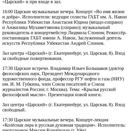
«Царский» и при входе в зал.
16:00 Царские музыкальные вечера. Концерт «Во имя жизни
и добра». Исполнители: ведущие солисты ГАБТ им. А. Навои
Республики Узбекистан Анастасия Юдина (меццо-сопрано)
и Анжилика Мухаметзянова (сопрано); музыкальный
руководитель и концертмейстер Людмила Слоним; Режиссёр-
постановщик ГАБТ имени А. Навои, Заслуженный деятель
искусств Республики Узбекистан Андрей Слоним.
Зал центра «Царский» (г. Екатеринбург, ул. Царская, 8). Вход
за свободные пожертвования.
17:30 Царские встречи. Владимир Ильич Большаков (доктор
философских наук, Президент Международного
художественного фонда, профессор РГУ нефти и газа (НИУ)
им. И. М. Губкина, член Союза писателей и Союза
журналистов России; г. Москва). Тема: «Крылья русской
философской мысли». Презентация новой книги.
Зал центра «Царский» (г. Екатеринбург, ул. Царская, 8). Вход
свободный.
17:30 Царские музыкальные вечера. Концерт-лекция
«Колёсная лира и русская духовная традиция». Исполнитель:
протодиакон Максим Коробицын (г. Уфа).