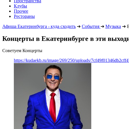
Пространства
Клубы
Прочее
Рестораны
Афиша Екатеринбурга - куда сходить
➔
События
➔
Музыка
➔
В
Концерты в Екатеринбурге в эти выход
Советуем Концерты
https://kudaekb.ru/image/269/250/uploads/7cf49f01346db2cf