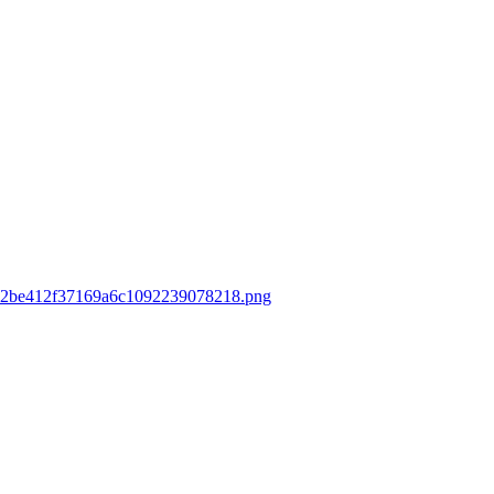
3a32be412f37169a6c1092239078218.png