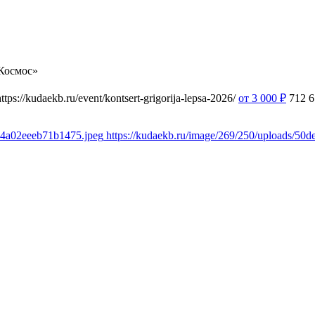
Космос»
https://kudaekb.ru/event/kontsert-grigorija-lepsa-2026/
от 3 000
₽
712
6
54a02eeeb71b1475.jpeg
https://kudaekb.ru/image/269/250/uploads/5