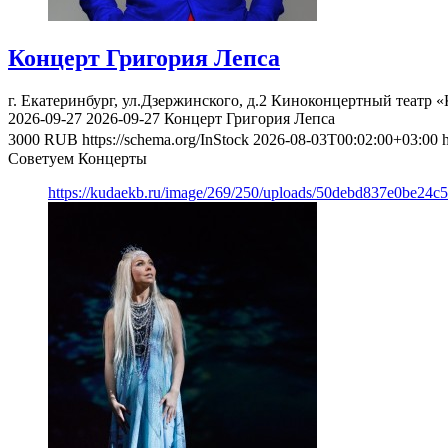
Концерт Григория Лепса
г. Екатеринбург, ул.Дзержинского, д.2
Киноконцертный театр «
2026-09-27
2026-09-27
Концерт Григория Лепса
3000
RUB
https://schema.org/InStock
2026-08-03T00:02:00+03:00
Советуем Концерты
https://kudaekb.ru/image/269/250/uploads/50debd837e0be24c