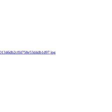
49f01346db2cff4758e53d4db1d97.jpg