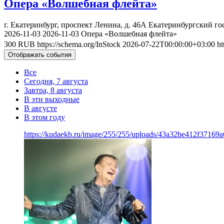
Опера «Волшебная флейта»
г. Екатеринбург, проспект Ленина, д. 46А
Екатеринбургский го
2026-11-03
2026-11-03
Опера «Волшебная флейта»
300
RUB
https://schema.org/InStock
2026-07-22T00:00:00+03:00
ht
Отображать события
Все
Сегодня, 7 августа
Завтра, 8 августа
В эти выходные
В августе
В этом году
https://kudaekb.ru/image/255/255/uploads/43a32be412f3716