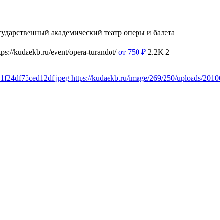
сударственный академический театр оперы и балета
tps://kudaekb.ru/event/opera-turandot/
от 750
₽
2.2K
2
61f24df73ced12df.jpeg
https://kudaekb.ru/image/269/250/uploads/20