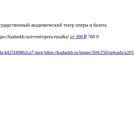
сударственный академический театр оперы и балета
tps://kudaekb.ru/event/opera-rusalka/
от 300
₽
760
0
4bc4425f498b2ca7.jpeg
https://kudaekb.ru/image/269/250/uploads/a2