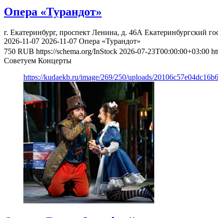
Опера «Турандот»
г. Екатеринбург, проспект Ленина, д. 46А
Екатеринбургский го
2026-11-07
2026-11-07
Опера «Турандот»
750
RUB
https://schema.org/InStock
2026-07-23T00:00:00+03:00
ht
Советуем Концерты
https://kudaekb.ru/image/269/250/uploads/20106c57e04dc16b