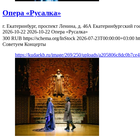
Опера «Русалка»
г. Екатеринбург, проспект Ленина, д. 46А
Екатеринбургский го
2026-10-22
2026-10-22
Опера «Русалка»
300
RUB
https://schema.org/InStock
2026-07-23T00:00:00+03:00
ht
Советуем Концерты
https://kudaekb.ru/image/269/250/uploads/a205806c8dc0b7ce