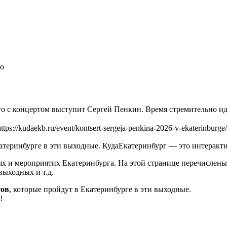
го
кого с концертом выступит Сергей Пенкин. Время стремительно 
https://kudaekb.ru/event/kontsert-sergeja-penkina-2026-v-ekaterinburge/
катеринбурге в эти выходные. КудаЕкатеринбург — это интерак
х и мероприятих Екатеринбурга. На этой странице перечислены
выходных и т.д.
тов
, которые пройдут в Екатеринбурге в эти выходные.
!