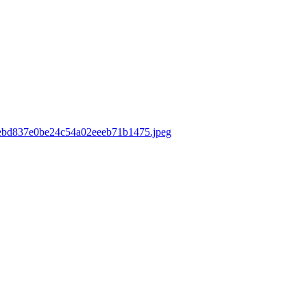
0debd837e0be24c54a02eeeb71b1475.jpeg