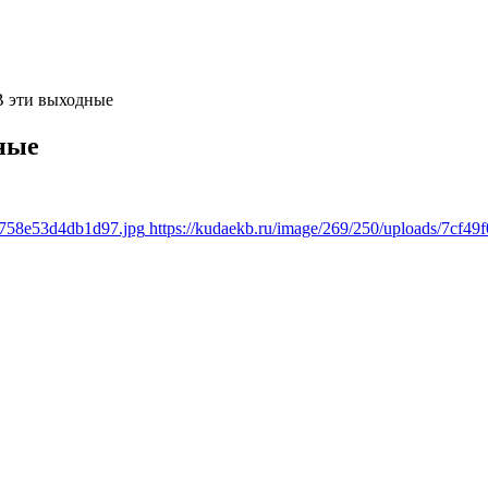
 эти выходные
ные
f4758e53d4db1d97.jpg
https://kudaekb.ru/image/269/250/uploads/7cf