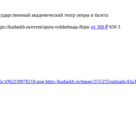
сударственный академический театр оперы и балета
tps://kudaekb.ru/event/opera-volshebnaja-flejta/
от 300
₽
650
3
9a6c1092239078218.png
https://kudaekb.ru/image/255/255/uploads/4