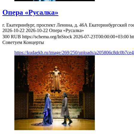
Опера «Русалка»
г. Екатеринбург, проспект Ленина, д. 46А
Екатеринбургский го
2026-10-22
2026-10-22
Опера «Русалка»
300
RUB
https://schema.org/InStock
2026-07-23T00:00:00+03:00
ht
Советуем Концерты
https://kudaekb.ru/image/269/250/uploads/a205806c8dc0b7ce