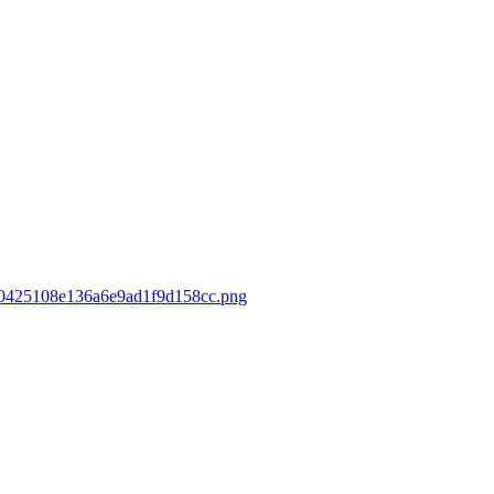
cf50425108e136a6e9ad1f9d158cc.png