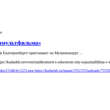
го
юзмультфильма»
го в Екатеринбурге приглашает на Мультконцерт…
tps://kudaekb.ru/event/multkontsert-s-orkestrom-xity-sojuzmultfilma-v
cbdee253d63e1223.png
https://kudaekb.ru/image/255/255/uploads/755