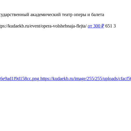
сударственный академический театр оперы и балета
tps://kudaekb.ru/event/opera-volshebnaja-flejta/
от 300
₽
651
3
6a6e9ad1f9d158cc.png
https://kudaekb.ru/image/255/255/uploads/cfa