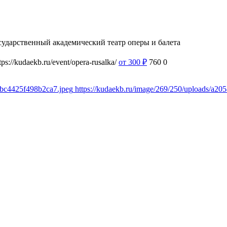
сударственный академический театр оперы и балета
tps://kudaekb.ru/event/opera-rusalka/
от 300
₽
760
0
4bc4425f498b2ca7.jpeg
https://kudaekb.ru/image/269/250/uploads/a2