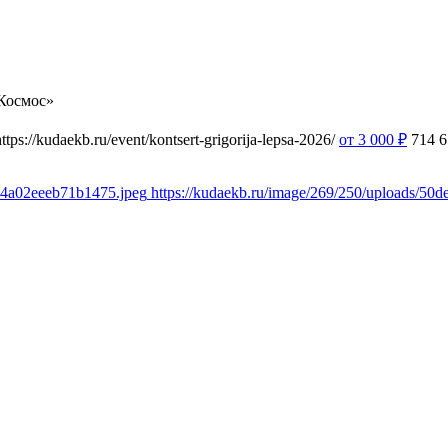
Космос»
https://kudaekb.ru/event/kontsert-grigorija-lepsa-2026/
от 3 000
₽
714
6
54a02eeeb71b1475.jpeg
https://kudaekb.ru/image/269/250/uploads/5