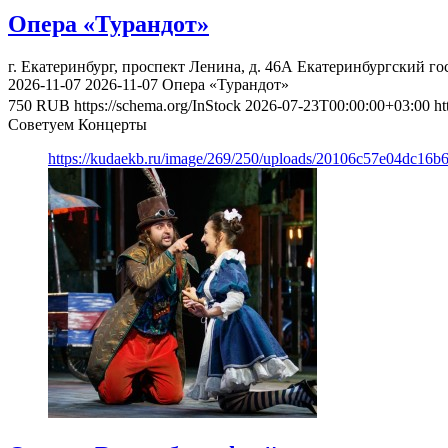
Опера «Турандот»
г. Екатеринбург, проспект Ленина, д. 46А
Екатеринбургский го
2026-11-07
2026-11-07
Опера «Турандот»
750
RUB
https://schema.org/InStock
2026-07-23T00:00:00+03:00
ht
Советуем Концерты
https://kudaekb.ru/image/269/250/uploads/20106c57e04dc16b