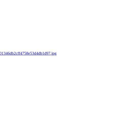
49f01346db2cff4758e53d4db1d97.jpg