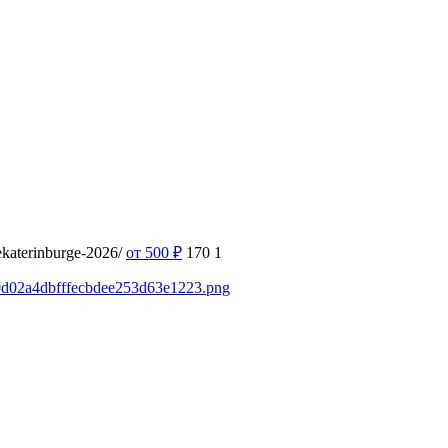
-ekaterinburge-2026/
от 500
₽
170
1
50d02a4dbfffecbdee253d63e1223.png