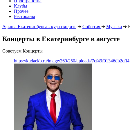
Пространства
Клубы
Прочее
Рестораны
Афиша Екатеринбурга - куда сходить
➔
События
➔
Музыка
➔
В
Концерты в Екатеринбурге в августе
Советуем Концерты
https://kudaekb.ru/image/269/250/uploads/7cf49f01346db2cf