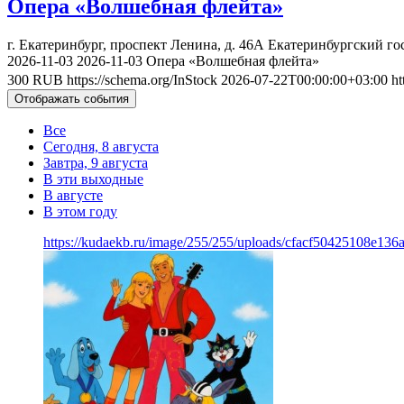
Опера «Волшебная флейта»
г. Екатеринбург, проспект Ленина, д. 46А
Екатеринбургский го
2026-11-03
2026-11-03
Опера «Волшебная флейта»
300
RUB
https://schema.org/InStock
2026-07-22T00:00:00+03:00
ht
Отображать события
Все
Сегодня, 8 августа
Завтра, 9 августа
В эти выходные
В августе
В этом году
https://kudaekb.ru/image/255/255/uploads/cfacf50425108e13