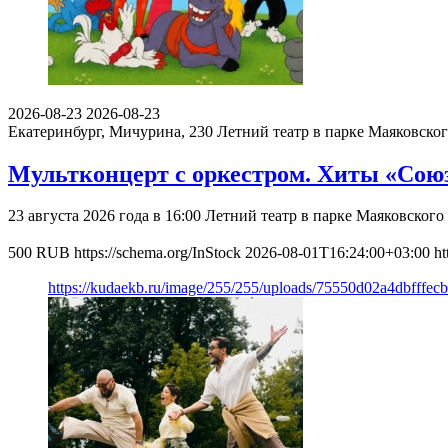
2026-08-23
2026-08-23
Екатеринбург, Мичурина, 230
Летний театр в парке Маяковско
Мультконцерт с оркестром. Хиты «Со
23 августа 2026 года в 16:00 Летний театр в парке Маяковско
500
RUB
https://schema.org/InStock
2026-08-01T16:24:00+03:00
ht
https://kudaekb.ru/image/255/255/uploads/75550d02a4dbfffe