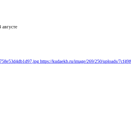
 августе
f4758e53d4db1d97.jpg
https://kudaekb.ru/image/269/250/uploads/7cf