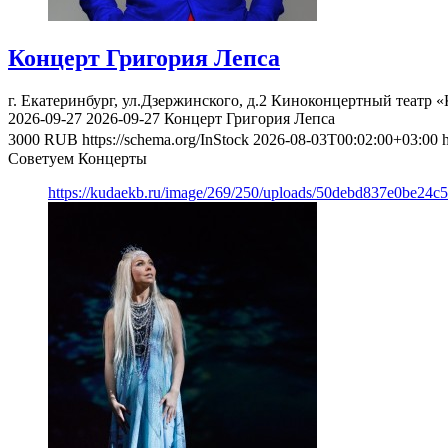
Концерт Григория Лепса
г. Екатеринбург, ул.Дзержинского, д.2
Киноконцертный театр «
2026-09-27
2026-09-27
Концерт Григория Лепса
3000
RUB
https://schema.org/InStock
2026-08-03T00:02:00+03:00
Советуем Концерты
https://kudaekb.ru/image/269/250/uploads/50debd837e0be24c