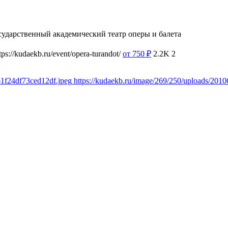
сударственный академический театр оперы и балета
tps://kudaekb.ru/event/opera-turandot/
от 750
₽
2.2K
2
61f24df73ced12df.jpeg
https://kudaekb.ru/image/269/250/uploads/20