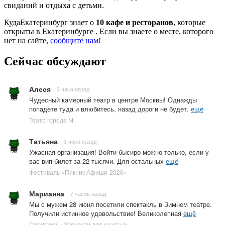
свиданий и отдыха с детьми.
КудаЕкатеринбург знает о
10 кафе и ресторанов
, которые
открыты в Екатеринбурге . Если вы знаете о месте, которого
нет на сайте,
сообщите нам
!
Сейчас обсуждают
Алеся
3 часа назад
Чудесный камерный театр в центре Москвы! Однажды
попадете туда и влюбитесь, назад дороги не будет.
ещё
Театр города М.
Татьяна
3 часа назад
Ужасная организация! Войти бысиро можно только, если у
вас вип билет за 22 тысячи. Для остальных
ещё
Фестиваль «Пикник Афиши-2026»
Марианна
7 часов назад
Мы с мужем 28 июня посетили спектакль в Зимнем театре.
Получили истинное удовольствие! Великолепная
ещё
Спектакль «Запчасти для счастья»