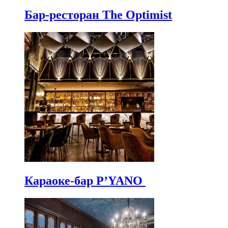
Бар-ресторан The Optimist
Караоке-бар P’YANO