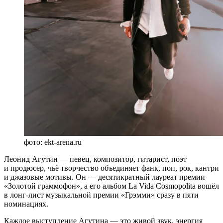
фото: ekt-arena.ru
Леонид Агутин — певец, композитор, гитарист, поэт
и продюсер, чьё творчество объединяет фанк, поп, рок, кантри
и джазовые мотивы. Он — десятикратный лауреат премии
«Золотой граммофон», а его альбом La Vida Cosmopolita вошёл
в лонг-лист музыкальной премии «Грэмми» сразу в пяти
номинациях.
Каждое выступление Агутина — это живой звук, энергия