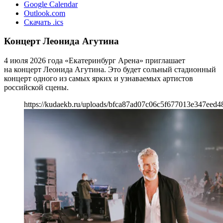
Google Calendar
Outlook.com
Скачать .ics
Концерт Леонида Агутина
4 июля 2026 года «Екатеринбург Арена» приглашает
на концерт Леонида Агутина. Это будет сольный стадионный
концерт одного из самых ярких и узнаваемых артистов
российской сцены.
https://kudaekb.ru/uploads/bfca87ad07c06c5f677013e347eed4