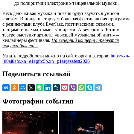
до полиритмии электронно-танцевальной музыки.
Весь день живая музыка и поэзия будут звучать в унисон
с летом. В полдень стартует большая фестивальная программа
с резидентами клуба EverJazz, поэтическими слэмами,
танцами и шахматными турнирами. А вечером в Летнем
театре выступят артисты «высшей музыкальной лиги» –
хедлайнеры фестиваля.
На вечерний концерт требуется
покупка билета.
Узнать подробности можно на сайте организаторов:
https://xn-
-80aj8afc.xn--e1agfrc5b.xn--p1ai/jazzfest2026
Поделиться ссылкой
Фотографии события