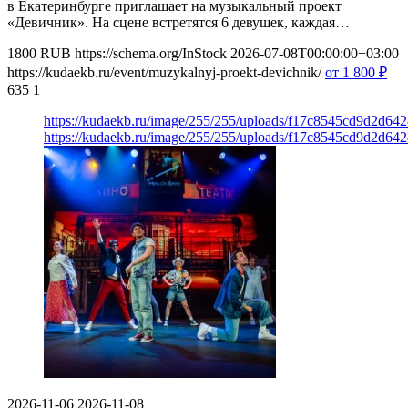
в Екатеринбурге приглашает на музыкальный проект
«Девичник». На сцене встретятся 6 девушек, каждая…
1800
RUB
https://schema.org/InStock
2026-07-08T00:00:00+03:00
https://kudaekb.ru/event/muzykalnyj-proekt-devichnik/
от 1 800
₽
635
1
https://kudaekb.ru/image/255/255/uploads/f17c8545cd9d2d6
https://kudaekb.ru/image/255/255/uploads/f17c8545cd9d2d6
2026-11-06
2026-11-08