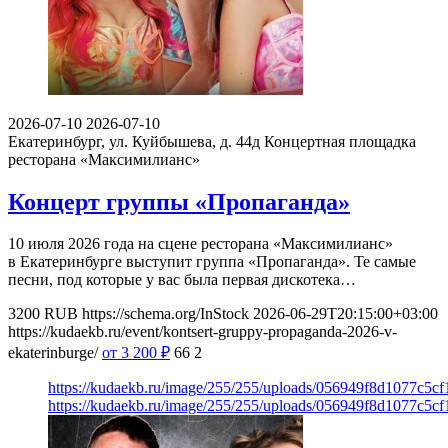
2026-07-10
2026-07-10
Екатеринбург, ул. Куйбышева, д. 44д
Концертная площадка
ресторана «Максимилианс»
Концерт группы «Пропаганда»
10 июля 2026 года на сцене ресторана «Максимилианс»
в Екатеринбурге выступит группа «Пропаганда». Те самые
песни, под которые у вас была первая дискотека…
3200
RUB
https://schema.org/InStock
2026-06-29T20:15:00+03:00
https://kudaekb.ru/event/kontsert-gruppy-propaganda-2026-v-
ekaterinburge/
от 3 200
₽
66
2
https://kudaekb.ru/image/255/255/uploads/056949f8d1077c5
https://kudaekb.ru/image/255/255/uploads/056949f8d1077c5