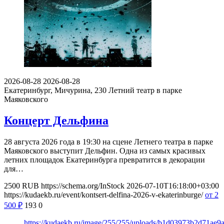
2026-08-28
2026-08-28
Екатеринбург, Мичурина, 230
Летний театр в парке
Маяковского
Концерт Дельфина
28 августа 2026 года в 19:30 на сцене Летнего театра в парке
Маяковского выступит Дельфин. Одна из самых красивых
летних площадок Екатеринбурга превратится в декорации
для…
2500
RUB
https://schema.org/InStock
2026-07-10T16:18:00+03:00
https://kudaekb.ru/event/kontsert-delfina-2026-v-ekaterinburge/
от 2
500
₽
193
0
https://kudaekb.ru/image/255/255/uploads/b1d03973b2d71ae