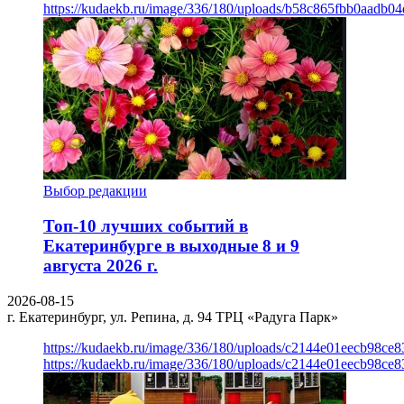
https://kudaekb.ru/image/336/180/uploads/b58c865fbb0aadb0
Выбор редакции
Топ-10 лучших событий в
Екатеринбурге в выходные 8 и 9
августа 2026 г.
2026-08-15
г. Екатеринбург, ул. Репина, д. 94
ТРЦ «Радуга Парк»
https://kudaekb.ru/image/336/180/uploads/c2144e01eecb98c
https://kudaekb.ru/image/336/180/uploads/c2144e01eecb98c