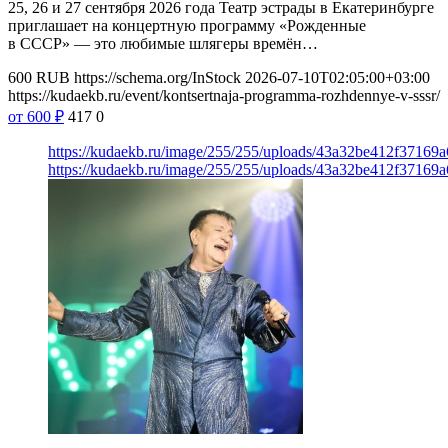
25, 26 и 27 сентября 2026 года Театр эстрады в Екатеринбурге
приглашает на концертную программу «Рожденные
в СССР» — это любимые шлягеры времён…
600
RUB
https://schema.org/InStock
2026-07-10T02:05:00+03:00
https://kudaekb.ru/event/kontsertnaja-programma-rozhdennye-v-sssr/
от 600
₽
417
0
https://kudaekb.ru/image/255/255/uploads/43a32be412f3716
https://kudaekb.ru/image/255/255/uploads/43a32be412f3716