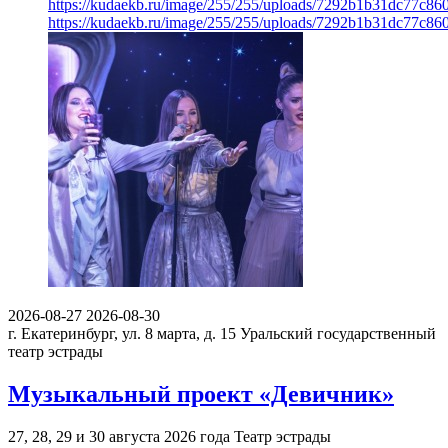
https://kudaekb.ru/image/255/255/uploads/7292b1b31dc77c86
https://kudaekb.ru/image/255/255/uploads/7292b1b31dc77c86
2026-08-27
2026-08-30
г. Екатеринбург, ул. 8 марта, д. 15
Уральский государственный
театр эстрады
Музыкальный проект «Девичник»
27, 28, 29 и 30 августа 2026 года Театр эстрады