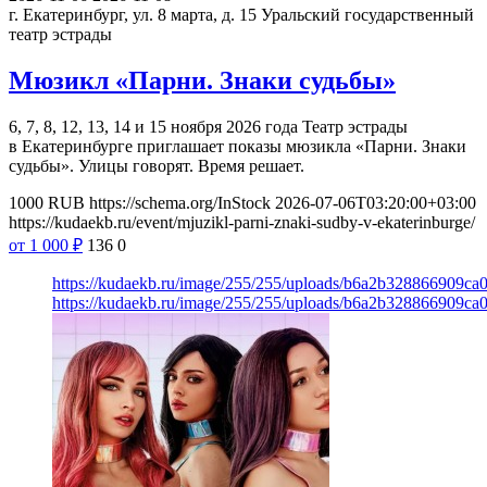
г. Екатеринбург, ул. 8 марта, д. 15
Уральский государственный
театр эстрады
Мюзикл «Парни. Знаки судьбы»
6, 7, 8, 12, 13, 14 и 15 ноября 2026 года Театр эстрады
в Екатеринбурге приглашает показы мюзикла «Парни. Знаки
судьбы». Улицы говорят. Время решает.
1000
RUB
https://schema.org/InStock
2026-07-06T03:20:00+03:00
https://kudaekb.ru/event/mjuzikl-parni-znaki-sudby-v-ekaterinburge/
от 1 000
₽
136
0
https://kudaekb.ru/image/255/255/uploads/b6a2b328866909ca
https://kudaekb.ru/image/255/255/uploads/b6a2b328866909ca