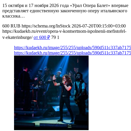
15 октября и 17 ноября 2026 года «Урал Опера Балет» впервые
представляет единственную законченную оперу итальянского
классика…
600
RUB
https://schema.org/InStock
2026-07-20T00:15:00+03:00
https://kudaekb.ru/event/opera-v-kontsertnom-ispolnenii-mefistofel-
v-ekaterinburge/
от 600
₽
79
1
https://kudaekb.ru/image/255/255/uploads/590d511c337ab71
https://kudaekb.ru/image/255/255/uploads/590d511c337ab71