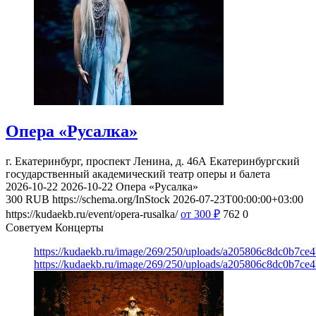
Опера «Русалка»
г. Екатеринбург, проспект Ленина, д. 46А
Екатеринбургский
государственный академический театр оперы и балета
2026-10-22
2026-10-22
Опера «Русалка»
300
RUB
https://schema.org/InStock
2026-07-23T00:00:00+03:00
https://kudaekb.ru/event/opera-rusalka/
от 300
₽
762
0
Советуем Концерты
https://kudaekb.ru/image/269/250/uploads/a205806c8dc0b7ce
https://kudaekb.ru/image/269/250/uploads/a205806c8dc0b7ce