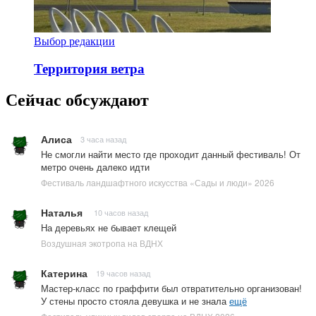
Выбор редакции
Территория ветра
Сейчас обсуждают
Алиса
3 часа назад
Не смогли найти место где проходит данный фестиваль! От
метро очень далеко идти
Фестиваль ландшафтного искусства «Сады и люди» 2026
Наталья
10 часов назад
На деревьях не бывает клещей
Воздушная экотропа на ВДНХ
Катерина
19 часов назад
Мастер-класс по граффити был отвратительно организован!
У стены просто стояла девушка и не знала
ещё