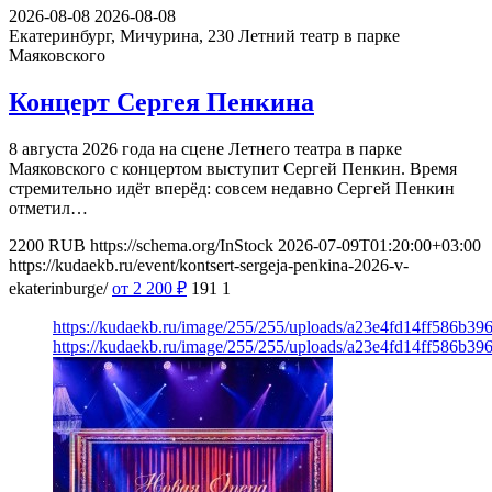
2026-08-08
2026-08-08
Екатеринбург, Мичурина, 230
Летний театр в парке
Маяковского
Концерт Сергея Пенкина
8 августа 2026 года на сцене Летнего театра в парке
Маяковского с концертом выступит Сергей Пенкин. Время
стремительно идёт вперёд: совсем недавно Сергей Пенкин
отметил…
2200
RUB
https://schema.org/InStock
2026-07-09T01:20:00+03:00
https://kudaekb.ru/event/kontsert-sergeja-penkina-2026-v-
ekaterinburge/
от 2 200
₽
191
1
https://kudaekb.ru/image/255/255/uploads/a23e4fd14ff586b3
https://kudaekb.ru/image/255/255/uploads/a23e4fd14ff586b3