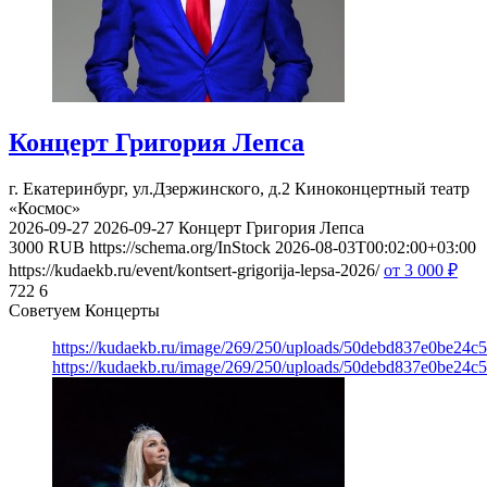
Концерт Григория Лепса
г. Екатеринбург, ул.Дзержинского, д.2
Киноконцертный театр
«Космос»
2026-09-27
2026-09-27
Концерт Григория Лепса
3000
RUB
https://schema.org/InStock
2026-08-03T00:02:00+03:00
https://kudaekb.ru/event/kontsert-grigorija-lepsa-2026/
от 3 000
₽
722
6
Советуем Концерты
https://kudaekb.ru/image/269/250/uploads/50debd837e0be24c
https://kudaekb.ru/image/269/250/uploads/50debd837e0be24c