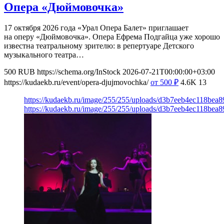
Опера «Дюймовочка»
17 октября 2026 года «Урал Опера Балет» приглашает
на оперу «Дюймовочка». Опера Ефрема Подгайца уже хорошо
известна театральному зрителю: в репертуаре Детского
музыкального театра…
500
RUB
https://schema.org/InStock
2026-07-21T00:00:00+03:00
https://kudaekb.ru/event/opera-djujmovochka/
от 500
₽
4.6K
13
https://kudaekb.ru/image/255/255/uploads/d3b7eeb4ec118bea
https://kudaekb.ru/image/255/255/uploads/d3b7eeb4ec118bea