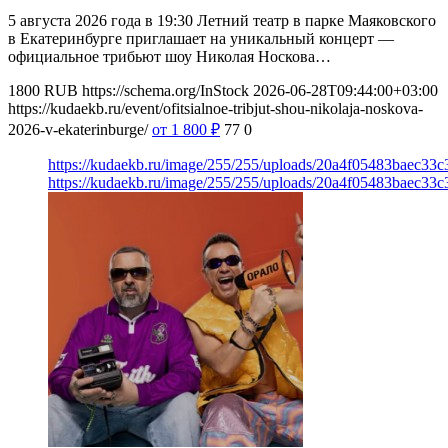
5 августа 2026 года в 19:30 Летний театр в парке Маяковского
в Екатеринбурге приглашает на уникальный концерт —
официальное трибьют шоу Николая Носкова…
1800
RUB
https://schema.org/InStock
2026-06-28T09:44:00+03:00
https://kudaekb.ru/event/ofitsialnoe-tribjut-shou-nikolaja-noskova-
2026-v-ekaterinburge/
от 1 800
₽
77
0
https://kudaekb.ru/image/255/255/uploads/20a4f05483baec33
https://kudaekb.ru/image/255/255/uploads/20a4f05483baec33