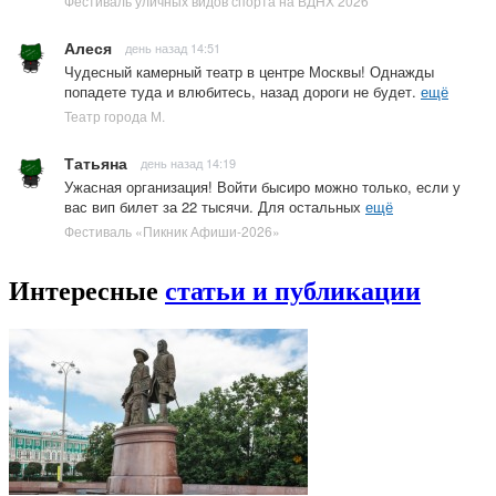
Фестиваль уличных видов спорта на ВДНХ 2026
Алеся
день назад 14:51
Чудесный камерный театр в центре Москвы! Однажды
попадете туда и влюбитесь, назад дороги не будет.
ещё
Театр города М.
Татьяна
день назад 14:19
Ужасная организация! Войти бысиро можно только, если у
вас вип билет за 22 тысячи. Для остальных
ещё
Фестиваль «Пикник Афиши-2026»
Интересные
статьи и публикации