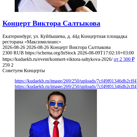
Концерт Виктора Салтыкова
Екатеринбург, ул. Куйбышева, д. 44д
Концертная площадка
ресторана «Максимилианс»
2026-08-26
2026-08-26
Концерт Виктора Салтыкова
2300
RUB
https://schema.org/InStock
2026-08-09T17:02:10+03:00
https://kudaekb.ru/event/kontsert-viktora-saltykova-2026/
от 2 300
₽
259
2
Советуем Концерты
https://kudaekb.ru/image/269/250/uploads/7cf49f01346db2cf
https://kudaekb.ru/image/269/250/uploads/7cf49f01346db2cf