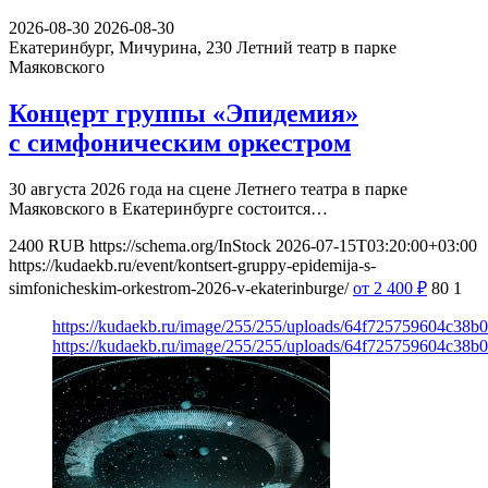
2026-08-30
2026-08-30
Екатеринбург, Мичурина, 230
Летний театр в парке
Маяковского
Концерт группы «Эпидемия»
с симфоническим оркестром
30 августа 2026 года на сцене Летнего театра в парке
Маяковского в Екатеринбурге состоится…
2400
RUB
https://schema.org/InStock
2026-07-15T03:20:00+03:00
https://kudaekb.ru/event/kontsert-gruppy-epidemija-s-
simfonicheskim-orkestrom-2026-v-ekaterinburge/
от 2 400
₽
80
1
https://kudaekb.ru/image/255/255/uploads/64f725759604c38b
https://kudaekb.ru/image/255/255/uploads/64f725759604c38b