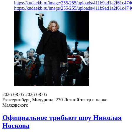
https://kudaekb.ru/image/255/255/uploads/411b9ad1a2f61c47
https://kudaekb.ru/image/255/255/uploads/411b9ad1a2f61c47
2026-08-05
2026-08-05
Екатеринбург, Мичурина, 230
Летний театр в парке
Маяковского
Официальное трибьют шоу Николая
Носкова