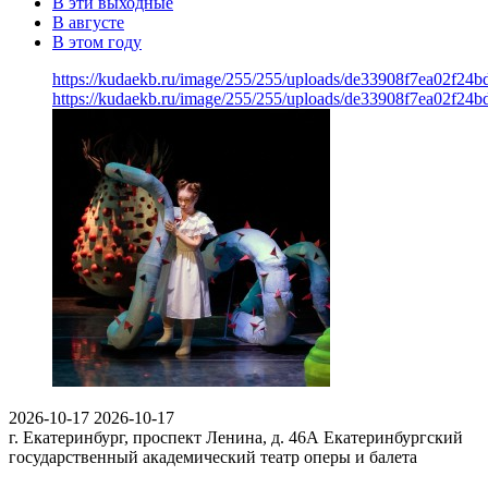
В эти выходные
В августе
В этом году
https://kudaekb.ru/image/255/255/uploads/de33908f7ea02f24
https://kudaekb.ru/image/255/255/uploads/de33908f7ea02f24
2026-10-17
2026-10-17
г. Екатеринбург, проспект Ленина, д. 46А
Екатеринбургский
государственный академический театр оперы и балета