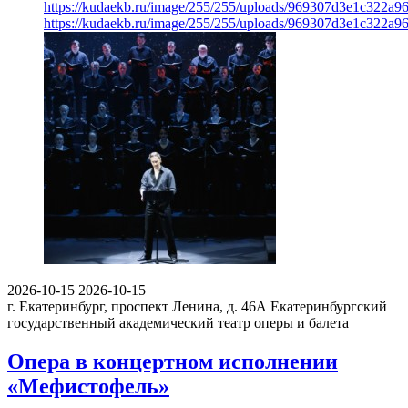
https://kudaekb.ru/image/255/255/uploads/969307d3e1c322a
https://kudaekb.ru/image/255/255/uploads/969307d3e1c322a
2026-10-15
2026-10-15
г. Екатеринбург, проспект Ленина, д. 46А
Екатеринбургский
государственный академический театр оперы и балета
Опера в концертном исполнении
«Мефистофель»