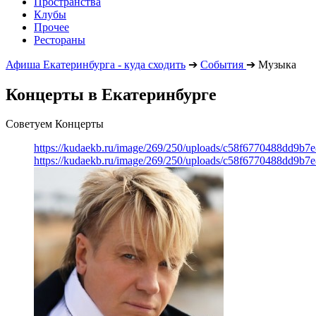
Пространства
Клубы
Прочее
Рестораны
Афиша Екатеринбурга - куда сходить
➔
События
➔
Музыка
Концерты в Екатеринбурге
Советуем Концерты
https://kudaekb.ru/image/269/250/uploads/c58f6770488dd9b
https://kudaekb.ru/image/269/250/uploads/c58f6770488dd9b