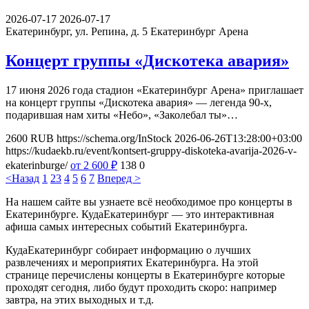
2026-07-17
2026-07-17
Екатеринбург, ул. Репина, д. 5
Екатеринбург Арена
Концерт группы «Дискотека авария»
17 июня 2026 года стадион «Екатеринбург Арена» приглашает
на концерт группы «Дискотека авария» — легенда 90-х,
подарившая нам хиты «Небо», «Заколебал ты»…
2600
RUB
https://schema.org/InStock
2026-06-26T13:28:00+03:00
https://kudaekb.ru/event/kontsert-gruppy-diskoteka-avarija-2026-v-
ekaterinburge/
от 2 600
₽
138
0
<Назад
1
2
3
4
5
6
7
Вперед >
На нашем сайте вы узнаете всё необходимое про концерты в
Екатеринбурге. КудаЕкатеринбург — это интерактивная
афиша самых интересных событий Екатеринбурга.
КудаЕкатеринбург собирает информацию о лучших
развлечениях и мероприятих Екатеринбурга. На этой
странице перечислены концерты в Екатеринбурге которые
проходят сегодня, либо будут проходить скоро: например
завтра, на этих выходных и т.д.