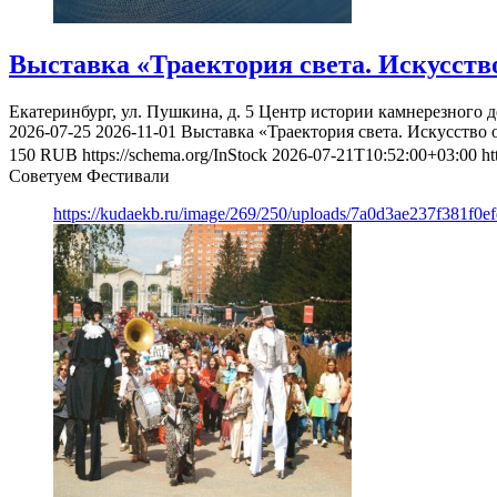
Выставка «Траектория света. Искусств
Екатеринбург, ул. Пушкина, д. 5
Центр истории камнерезного д
2026-07-25
2026-11-01
Выставка «Траектория света. Искусство 
150
RUB
https://schema.org/InStock
2026-07-21T10:52:00+03:00
ht
Советуем Фестивали
https://kudaekb.ru/image/269/250/uploads/7a0d3ae237f381f0