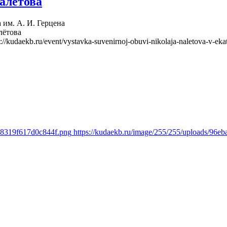
алётова
 им. А. И. Герцена
лётова
s://kudaekb.ru/event/vystavka-suvenirnoj-obuvi-nikolaja-naletova-v-eka
c18319f617d0c844f.png
https://kudaekb.ru/image/255/255/uploads/96