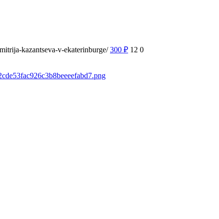
mitrija-kazantseva-v-ekaterinburge/
300
₽
12
0
fb2cde53fac926c3b8beeeefabd7.png