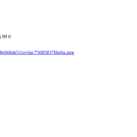
о
99
0
59d8eb68ab511ec6ac750858376beba.png