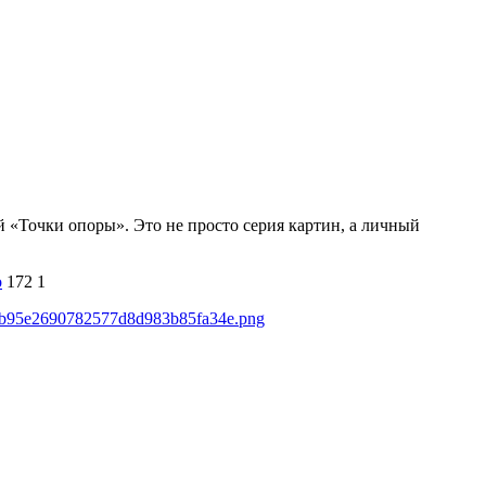
 «Точки опоры». Это не просто серия картин, а личный
о
172
1
2a5b95e2690782577d8d983b85fa34e.png