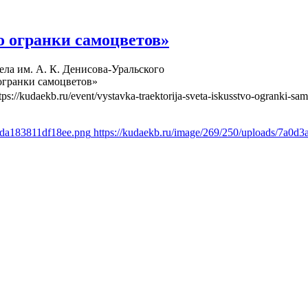
о огранки самоцветов»
ела им. А. К. Денисова-Уральского
огранки самоцветов»
tps://kudaekb.ru/event/vystavka-traektorija-sveta-iskusstvo-ogranki-sa
efda183811df18ee.png
https://kudaekb.ru/image/269/250/uploads/7a0d