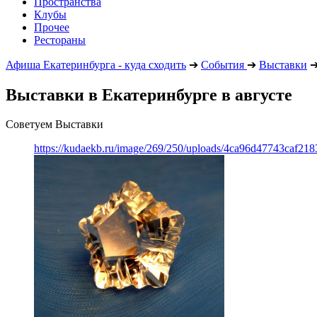
Пространства
Клубы
Прочее
Рестораны
Афиша Екатеринбурга - куда сходить
➔
События
➔
Выставки
Выставки в Екатеринбурге в августе
Советуем Выставки
https://kudaekb.ru/image/269/250/uploads/4ca96d47743caf2