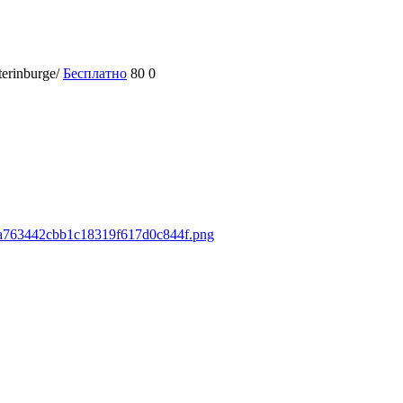
terinburge/
Бесплатно
80
0
eba763442cbb1c18319f617d0c844f.png