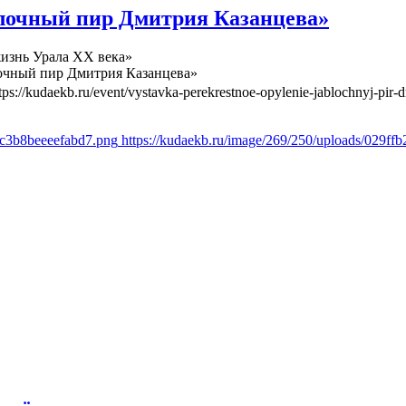
лочный пир Дмитрия Казанцева»
изнь Урала ХХ века»
очный пир Дмитрия Казанцева»
tps://kudaekb.ru/event/vystavka-perekrestnoe-opylenie-jablochnyj-pir-d
6c3b8beeeefabd7.png
https://kudaekb.ru/image/269/250/uploads/029f