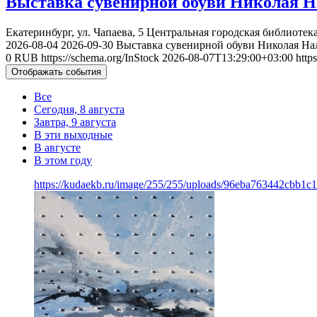
Выставка сувенирной обуви Николая Н
Екатеринбург, ул. Чапаева, 5
Центральная городская библиотека
2026-08-04
2026-09-30
Выставка сувенирной обуви Николая На
0
RUB
https://schema.org/InStock
2026-08-07T13:29:00+03:00
http
Отображать события
Все
Сегодня, 8 августа
Завтра, 9 августа
В эти выходные
В августе
В этом году
https://kudaekb.ru/image/255/255/uploads/96eba763442cbb1