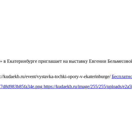
» в Екатеринбурге приглашает на выставку Евгении Бельмесовой
s://kudaekb.ru/event/vystavka-tochki-opory-v-ekaterinburge/
Бесплатн
577d8d983b85fa34e.png
https://kudaekb.ru/image/255/255/uploads/e