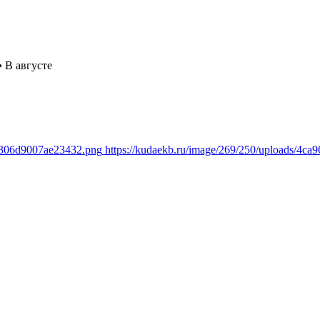
➔
В августе
18306d9007ae23432.png
https://kudaekb.ru/image/269/250/uploads/4