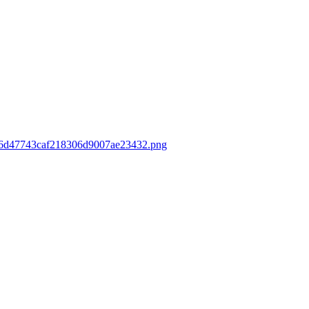
ca96d47743caf218306d9007ae23432.png