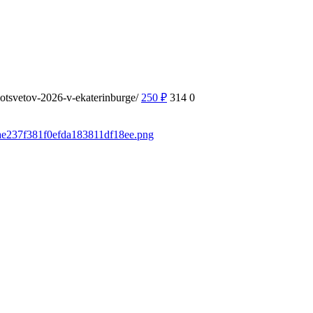
motsvetov-2026-v-ekaterinburge/
250
₽
314
0
3ae237f381f0efda183811df18ee.png