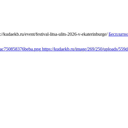
s://kudaekb.ru/event/festival-litsa-ulits-2026-v-ekaterinburge/
Бесплатн
c6ac750858376beba.png
https://kudaekb.ru/image/269/250/uploads/5