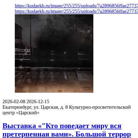
https://kudaekb.ru/image/255/255/uploads/7a2896856ffae277
https://kudaekb.ru/image/255/255/uploads/7a2896856ffae277
2026-02-08
2026-12-15
Екатеринбург, ул. Царская, д. 8
Культурно-просветительский
центр «Царский»
Выставка «"Кто поведает миру вся
претерпенная вами». Большой террор