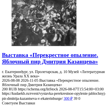
Выставка «Перекрестное опыление.
Яблочный пир Дмитрия Казанцева»
г. Екатеринбург, ул. Пролетарская, д. 10
Музей «Литературная
жизнь Урала ХХ века»
2026-08-08
2026-11-05
Выставка «Перекрестное опыление.
Яблочный пир Дмитрия Казанцева»
200
RUB
https://schema.org/InStock
2026-08-07T15:54:00+03:00
https://kudaekb.ru/event/vystavka-perekrestnoe-opylenie-jablochnyj-
pir-dmitrija-kazantseva-v-ekaterinburge/
300
₽
39
0
Советуем Выставки