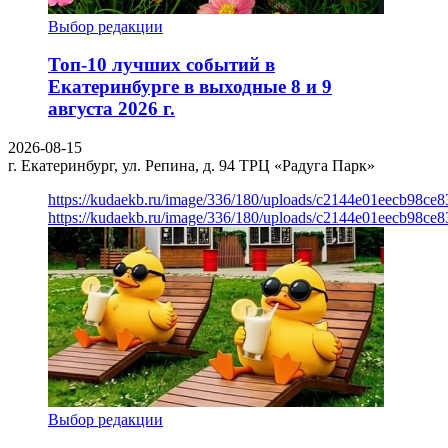
Выбор редакции
Топ-10 лучших событий в
Екатеринбурге в выходные 8 и 9
августа 2026 г.
2026-08-15
г. Екатеринбург, ул. Репина, д. 94
ТРЦ «Радуга Парк»
https://kudaekb.ru/image/336/180/uploads/c2144e01eecb98c
https://kudaekb.ru/image/336/180/uploads/c2144e01eecb98c
Выбор редакции