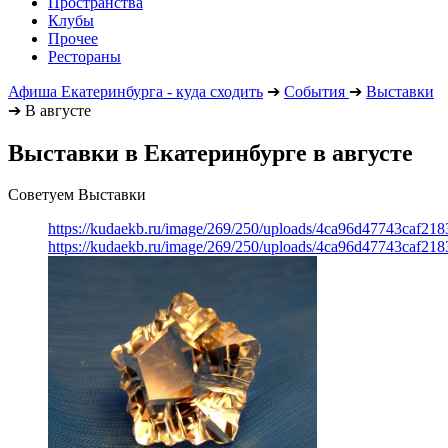
Пространства
Клубы
Прочее
Рестораны
Афиша Екатеринбурга - куда сходить
➔
События
➔
Выставки
➔
В августе
Выставки в Екатеринбурге в августе
Советуем Выставки
https://kudaekb.ru/image/269/250/uploads/4ca96d47743caf2
https://kudaekb.ru/image/269/250/uploads/4ca96d47743caf2