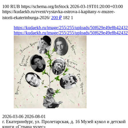
100
RUB
https://schema.org/InStock
2026-03-19T01:20:00+03:00
https://kudaekb.ru/event/vystavka-ostrova-i-kapitany-v-muzee-
istorii-ekaterinburga-2026/
200
₽
182
1
https://kudaekb.ru/image/255/255/uploads/50f629e49e8b424
https://kudaekb.ru/image/255/255/uploads/50f629e49e8b424
2026-03-06
2026-08-01
г. Екатеринбург, ул. Пролетарская, д. 16
Музей кукол и детской
книги «Страна чудес»