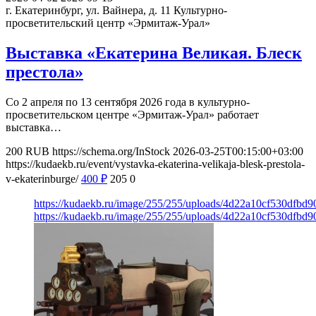
г. Екатеринбург, ул. Вайнера, д. 11
Культурно-
просветительский центр «Эрмитаж-Урал»
Выставка «Екатерина Великая. Блеск
престола»
Со 2 апреля по 13 сентября 2026 года в культурно-
просветительском центре «Эрмитаж-Урал» работает
выставка…
200
RUB
https://schema.org/InStock
2026-03-25T00:15:00+03:00
https://kudaekb.ru/event/vystavka-ekaterina-velikaja-blesk-prestola-
v-ekaterinburge/
400
₽
205
0
https://kudaekb.ru/image/255/255/uploads/4d22a10cf530dfbd
https://kudaekb.ru/image/255/255/uploads/4d22a10cf530dfbd