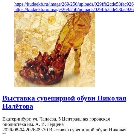
https://kudaekb.ru/image/269/250/uploads/029ffb2cde53fac92
https://kudaekb.ru/image/269/250/uploads/029ffb2cde53fac92
Выставка сувенирной обуви Николая
Налётова
Екатеринбург, ул. Чапаева, 5
Центральная городская
библиотека им. А. И. Герцена
2026-08-04
2026-09-30
Выставка сувенирной обуви Николая