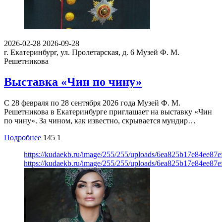
2026-02-28
2026-09-28
г. Екатеринбург, ул. Пролетарская, д. 6
Музей Ф. М.
Решетникова
Выставка «Чин по чину»
С 28 февраля по 28 сентября 2026 года Музей Ф. М.
Решетникова в Екатеринбурге приглашает на выставку «Чин
по чину». За чином, как известно, скрывается мундир…
Подробнее
145
1
https://kudaekb.ru/image/255/255/uploads/6ea825b17e84ee87
https://kudaekb.ru/image/255/255/uploads/6ea825b17e84ee87