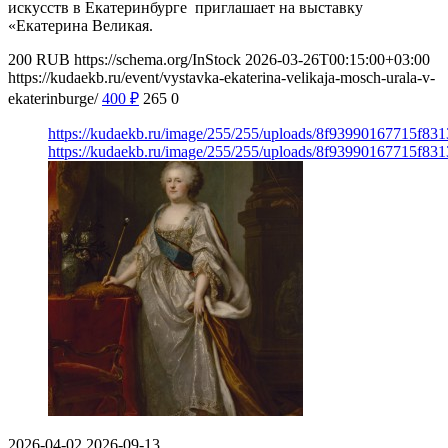
искусств в Екатеринбурге приглашает на выставку
«Екатерина Великая.
200
RUB
https://schema.org/InStock
2026-03-26T00:15:00+03:00
https://kudaekb.ru/event/vystavka-ekaterina-velikaja-mosch-urala-v-
ekaterinburge/
400
₽
265
0
https://kudaekb.ru/image/255/255/uploads/8f93990167715f8
https://kudaekb.ru/image/255/255/uploads/8f93990167715f8
2026-04-02
2026-09-13