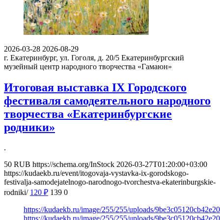
2026-03-28
2026-08-29
г. Екатеринбург, ул. Гоголя, д. 20/5
Екатеринбургский
музейный центр народного творчества «Гамаюн»
Итоговая выставка IX Городского
фестиваля самодеятельного народного
творчества «Екатеринбургские
родники»
.
50
RUB
https://schema.org/InStock
2026-03-27T01:20:00+03:00
https://kudaekb.ru/event/itogovaja-vystavka-ix-gorodskogo-
festivalja-samodejatelnogo-narodnogo-tvorchestva-ekaterinburgskie-
rodniki/
120
₽
139
0
https://kudaekb.ru/image/255/255/uploads/9be3c05120cb42e
https://kudaekb.ru/image/255/255/uploads/9be3c05120cb42e