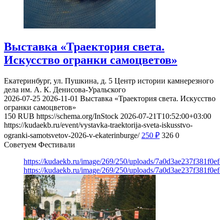
Выставка «Траектория света.
Искусство огранки самоцветов»
Екатеринбург, ул. Пушкина, д. 5
Центр истории камнерезного
дела им. А. К. Денисова-Уральского
2026-07-25
2026-11-01
Выставка «Траектория света. Искусство
огранки самоцветов»
150
RUB
https://schema.org/InStock
2026-07-21T10:52:00+03:00
https://kudaekb.ru/event/vystavka-traektorija-sveta-iskusstvo-
ogranki-samotsvetov-2026-v-ekaterinburge/
250
₽
326
0
Советуем Фестивали
https://kudaekb.ru/image/269/250/uploads/7a0d3ae237f381f0
https://kudaekb.ru/image/269/250/uploads/7a0d3ae237f381f0