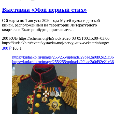
Выставка «Мой первый стих»
С 6 марта по 1 августа 2026 года Музей кукол и детской
книги, расположенный на территории Литературного
квартала в Екатеринбурге, приглашает…
200
RUB
https://schema.org/InStock
2026-03-05T00:15:00+03:00
https://kudaekb.ru/event/vystavka-moj-pervyj-stix-v-ekaterinburge/
300
₽
103
1
https://kudaekb.ru/image/255/255/uploads/29bae2a0d92e21c3
https://kudaekb.ru/image/255/255/uploads/29bae2a0d92e21c3