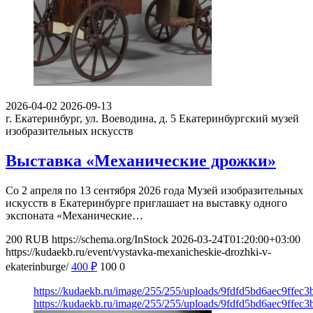
2026-04-02
2026-09-13
г. Екатеринбург, ул. Воеводина, д. 5
Екатеринбургский музей
изобразительных искусств
Выставка «Механические дрожки»
Со 2 апреля по 13 сентября 2026 года Музей изобразительных
искусств в Екатеринбурге приглашает на выставку одного
экспоната «Механические…
200
RUB
https://schema.org/InStock
2026-03-24T01:20:00+03:00
https://kudaekb.ru/event/vystavka-mexanicheskie-drozhki-v-
ekaterinburge/
400
₽
100
0
https://kudaekb.ru/image/255/255/uploads/9fdfd5bd6aec9ffe
https://kudaekb.ru/image/255/255/uploads/9fdfd5bd6aec9ffe