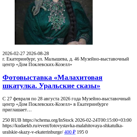
2026-02-27
2026-08-28
г. Екатеринбург, ул. Малышева, д. 46
Музейно-выставочный
центр «Дом Поклевских-Козелл»
Фотовыставка «Малахитовая
шкатулка. Уральские сказы»
С 27 февраля по 28 августа 2026 года Музейно-выставочный
центр «Дом Поклевских-Козелл» в Екатеринбурге
приглашает…
250
RUB
https://schema.org/InStock
2026-02-24T00:15:00+03:00
https://kudaekb.ru/event/fotovystavka-malahitovaya-shkatulka-
uralskie-skazy-v-ekaterinburge/
400
₽
195
0