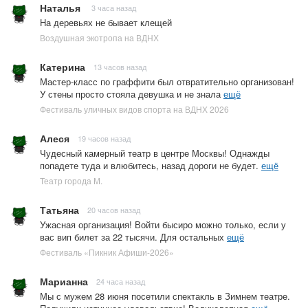
Наталья
3 часа назад
На деревьях не бывает клещей
Воздушная экотропа на ВДНХ
Катерина
13 часов назад
Мастер-класс по граффити был отвратительно организован!
У стены просто стояла девушка и не знала
ещё
Фестиваль уличных видов спорта на ВДНХ 2026
Алеся
19 часов назад
Чудесный камерный театр в центре Москвы! Однажды
попадете туда и влюбитесь, назад дороги не будет.
ещё
Театр города М.
Татьяна
20 часов назад
Ужасная организация! Войти бысиро можно только, если у
вас вип билет за 22 тысячи. Для остальных
ещё
Фестиваль «Пикник Афиши-2026»
Марианна
24 часа назад
Мы с мужем 28 июня посетили спектакль в Зимнем театре.