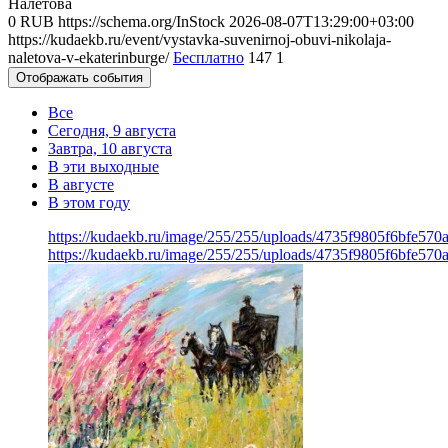
Налётова
0
RUB
https://schema.org/InStock
2026-08-07T13:29:00+03:00
https://kudaekb.ru/event/vystavka-suvenirnoj-obuvi-nikolaja-
naletova-v-ekaterinburge/
Бесплатно
147
1
Отображать события
Все
Сегодня, 9 августа
Завтра, 10 августа
В эти выходные
В августе
В этом году
https://kudaekb.ru/image/255/255/uploads/4735f9805f6bfe57
https://kudaekb.ru/image/255/255/uploads/4735f9805f6bfe57