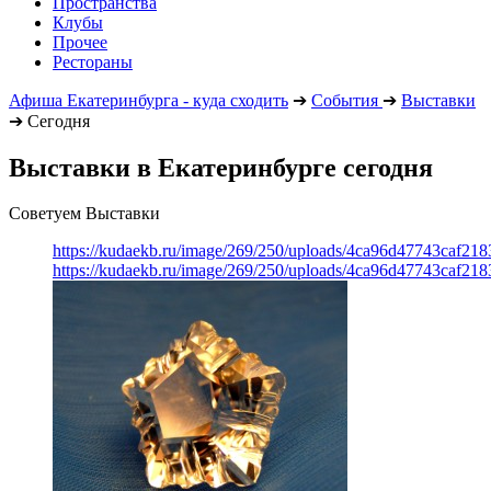
Пространства
Клубы
Прочее
Рестораны
Афиша Екатеринбурга - куда сходить
➔
События
➔
Выставки
➔
Сегодня
Выставки в Екатеринбурге сегодня
Советуем Выставки
https://kudaekb.ru/image/269/250/uploads/4ca96d47743caf2
https://kudaekb.ru/image/269/250/uploads/4ca96d47743caf2