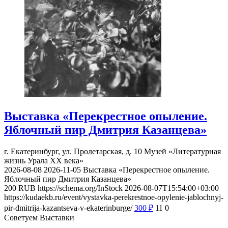
Выставка «Перекрестное опыление.
Яблочный пир Дмитрия Казанцева»
г. Екатеринбург, ул. Пролетарская, д. 10
Музей «Литературная
жизнь Урала ХХ века»
2026-08-08
2026-11-05
Выставка «Перекрестное опыление.
Яблочный пир Дмитрия Казанцева»
200
RUB
https://schema.org/InStock
2026-08-07T15:54:00+03:00
https://kudaekb.ru/event/vystavka-perekrestnoe-opylenie-jablochnyj-
pir-dmitrija-kazantseva-v-ekaterinburge/
300
₽
11
0
Советуем Выставки