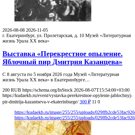
2026-08-08
2026-11-05
г. Екатеринбург, ул. Пролетарская, д. 10
Музей «Литературная
жизнь Урала ХХ века»
Выставка «Перекрестное опыление.
Яблочный пир Дмитрия Казанцева»
С 8 августа по 5 ноября 2026 года Музей «Литературная
жизнь Урала ХХ века» в Екатеринбурге…
200
RUB
https://schema.org/InStock
2026-08-07T15:54:00+03:00
https://kudaekb.ru/event/vystavka-perekrestnoe-opylenie-jablochnyj-
pir-dmitrija-kazantseva-v-ekaterinburge/
300
₽
11
0
https://kudaekb.ru/image/255/255/uploads/029ffb2cde53fac92
https://kudaekb.ru/image/255/255/uploads/029ffb2cde53fac92