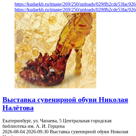
https://kudaekb.ru/image/269/250/uploads/029ffb2cde53fac92
https://kudaekb.ru/image/269/250/uploads/029ffb2cde53fac92
Выставка сувенирной обуви Николая
Налётова
Екатеринбург, ул. Чапаева, 5
Центральная городская
библиотека им. А. И. Герцена
2026-08-04
2026-09-30
Выставка сувенирной обуви Николая