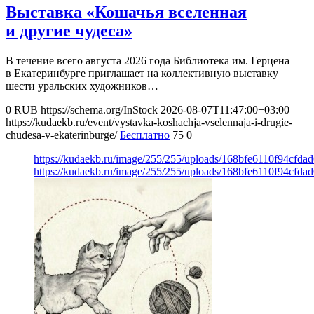
Выставка «Кошачья вселенная
и другие чудеса»
В течение всего августа 2026 года Библиотека им. Герцена
в Екатеринбурге приглашает на коллективную выставку
шести уральских художников…
0
RUB
https://schema.org/InStock
2026-08-07T11:47:00+03:00
https://kudaekb.ru/event/vystavka-koshachja-vselennaja-i-drugie-
chudesa-v-ekaterinburge/
Бесплатно
75
0
https://kudaekb.ru/image/255/255/uploads/168bfe6110f94cfd
https://kudaekb.ru/image/255/255/uploads/168bfe6110f94cfd