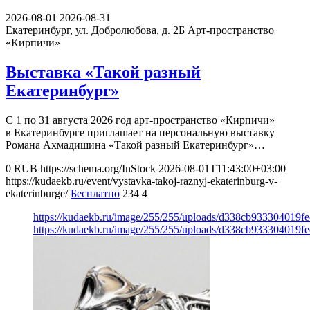
2026-08-01
2026-08-31
Екатеринбург, ул. Добролюбова, д. 2Б
Арт-пространство
«Кирпичи»
Выставка «Такой разный
Екатеринбург»
С 1 по 31 августа 2026 год арт-пространство «Кирпичи»
в Екатеринбурге приглашает на персональную выставку
Романа Ахмадишина «Такой разный Екатеринбург»…
0
RUB
https://schema.org/InStock
2026-08-01T11:43:00+03:00
https://kudaekb.ru/event/vystavka-takoj-raznyj-ekaterinburg-v-
ekaterinburge/
Бесплатно
234
4
https://kudaekb.ru/image/255/255/uploads/d338cb933304019
https://kudaekb.ru/image/255/255/uploads/d338cb933304019