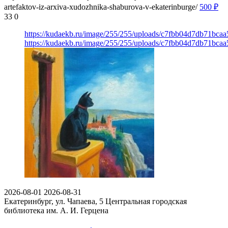
artefaktov-iz-arxiva-xudozhnika-shaburova-v-ekaterinburge/
500
₽
33
0
https://kudaekb.ru/image/255/255/uploads/c7fbb04d7db71bca
https://kudaekb.ru/image/255/255/uploads/c7fbb04d7db71bca
2026-08-01
2026-08-31
Екатеринбург, ул. Чапаева, 5
Центральная городская
библиотека им. А. И. Герцена