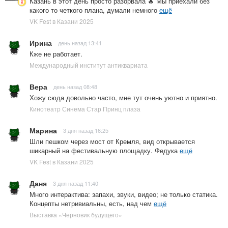
Казань в этот день просто разорвала 🔥 Мы приехали без
какого то четкого плана, думали немного
ещё
VK Fest в Казани 2025
Ирина
день назад 13:41
Кже не работает.
Международный институт антиквариата
Вера
день назад 08:48
Хожу сюда довольно часто, мне тут очень уютно и приятно.
Кинотеатр Синема Стар Принц плаза
Марина
3 дня назад 16:25
Шли пешком через мост от Кремля, вид открывается
шикарный на фестивальную площадку. Федука
ещё
VK Fest в Казани 2025
Даня
3 дня назад 11:40
Много интерактива: запахи, звуки, видео; не только статика.
Концепты нетривиальны, есть, над чем
ещё
Выставка «Черновик будущего»