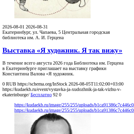
2026-08-01
2026-08-31
Екатеринбург, ул. Чапаева, 5
Центральная городская
библиотека им. А. И. Герцена
Выставка «Я художник. Я так вижу»
В течение всего августа 2026 года Библиотека им. Герцена
в Екатеринбурге приглашает на выставку графики
Константина Валова «Я художник.
0
RUB
https://schema.org/InStock
2026-08-05T11:02:00+03:00
https://kudaekb.ru/event/vystavka-ja-xudozhnik-ja-tak-vizhu-v-
ekaterinburge/
Бесплатно
92
0
https://kudaekb.ru/image/255/255/uploads/b1ca91386c7c446c
https://kudaekb.ru/image/255/255/uploads/b1ca91386c7c446c