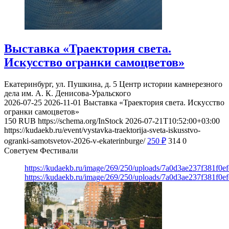
Выставка «Траектория света.
Искусство огранки самоцветов»
Екатеринбург, ул. Пушкина, д. 5
Центр истории камнерезного
дела им. А. К. Денисова-Уральского
2026-07-25
2026-11-01
Выставка «Траектория света. Искусство
огранки самоцветов»
150
RUB
https://schema.org/InStock
2026-07-21T10:52:00+03:00
https://kudaekb.ru/event/vystavka-traektorija-sveta-iskusstvo-
ogranki-samotsvetov-2026-v-ekaterinburge/
250
₽
314
0
Советуем Фестивали
https://kudaekb.ru/image/269/250/uploads/7a0d3ae237f381f0
https://kudaekb.ru/image/269/250/uploads/7a0d3ae237f381f0