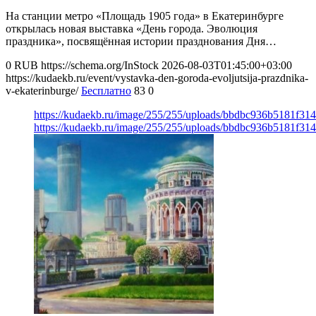
На станции метро «Площадь 1905 года» в Екатеринбурге
открылась новая выставка «День города. Эволюция
праздника», посвящённая истории празднования Дня…
0
RUB
https://schema.org/InStock
2026-08-03T01:45:00+03:00
https://kudaekb.ru/event/vystavka-den-goroda-evoljutsija-prazdnika-
v-ekaterinburge/
Бесплатно
83
0
https://kudaekb.ru/image/255/255/uploads/bbdbc936b5181f3
https://kudaekb.ru/image/255/255/uploads/bbdbc936b5181f3