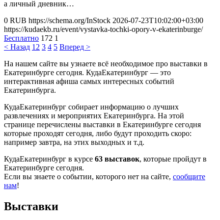
а личный дневник…
0
RUB
https://schema.org/InStock
2026-07-23T10:02:00+03:00
https://kudaekb.ru/event/vystavka-tochki-opory-v-ekaterinburge/
Бесплатно
172
1
< Назад
1
2
3
4
5
Вперед >
На нашем сайте вы узнаете всё необходимое про выставки в
Екатеринбурге сегодня. КудаЕкатеринбург — это
интерактивная афиша самых интересных событий
Екатеринбурга.
КудаЕкатеринбург собирает информацию о лучших
развлечениях и мероприятих Екатеринбурга. На этой
странице перечислены выставки в Екатеринбурге сегодня
которые проходят сегодня, либо будут проходить скоро:
например завтра, на этих выходных и т.д.
КудаЕкатеринбург в курсе
63 выставок
, которые пройдут в
Екатеринбурге сегодня.
Если вы знаете о событии, которого нет на сайте,
сообщите
нам
!
Выставки