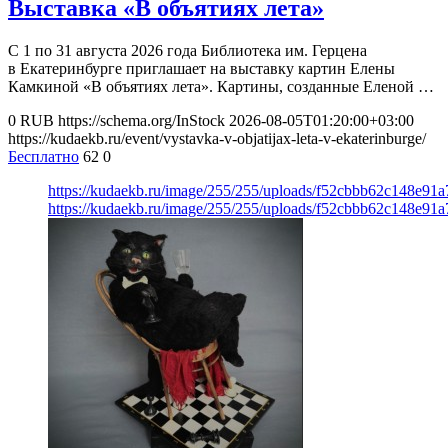
Выставка «В объятиях лета»
С 1 по 31 августа 2026 года Библиотека им. Герцена
в Екатеринбурге приглашает на выставку картин Елены
Камкиной «В объятиях лета». Картины, созданные Еленой …
0
RUB
https://schema.org/InStock
2026-08-05T01:20:00+03:00
https://kudaekb.ru/event/vystavka-v-objatijax-leta-v-ekaterinburge/
Бесплатно
62
0
https://kudaekb.ru/image/255/255/uploads/f52cbbb62c148e9
https://kudaekb.ru/image/255/255/uploads/f52cbbb62c148e9