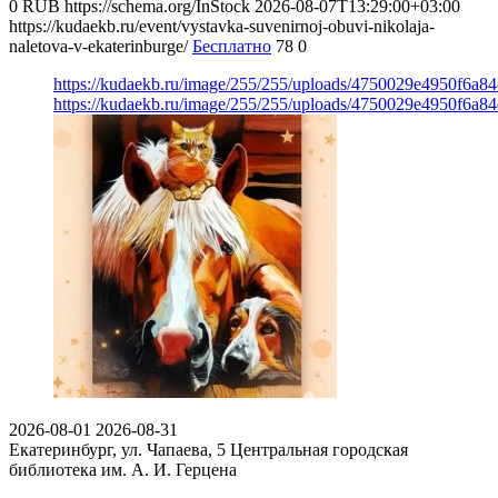
0
RUB
https://schema.org/InStock
2026-08-07T13:29:00+03:00
https://kudaekb.ru/event/vystavka-suvenirnoj-obuvi-nikolaja-
naletova-v-ekaterinburge/
Бесплатно
78
0
https://kudaekb.ru/image/255/255/uploads/4750029e4950f6a8
https://kudaekb.ru/image/255/255/uploads/4750029e4950f6a8
2026-08-01
2026-08-31
Екатеринбург, ул. Чапаева, 5
Центральная городская
библиотека им. А. И. Герцена