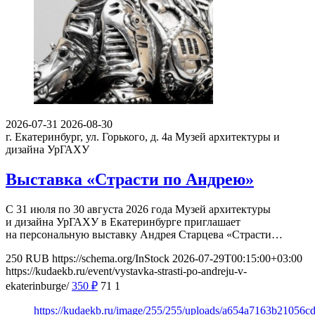
2026-07-31
2026-08-30
г. Екатеринбург, ул. Горького, д. 4а
Музей архитектуры и
дизайна УрГАХУ
Выставка «Страсти по Андрею»
С 31 июля по 30 августа 2026 года Музей архитектуры
и дизайна УрГАХУ в Екатеринбурге приглашает
на персональную выставку Андрея Старцева «Страсти…
250
RUB
https://schema.org/InStock
2026-07-29T00:15:00+03:00
https://kudaekb.ru/event/vystavka-strasti-po-andreju-v-
ekaterinburge/
350
₽
71
1
https://kudaekb.ru/image/255/255/uploads/a654a7163b21056