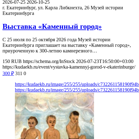
2026-07-25
2026-10-25
г. Екатеринбург, ул. Карла Либкнехта, 26
Музей истории
Екатеринбурга
Выставка «Каменный город»
С 25 июля по 25 октября 2026 года Музей истории
Екатеринбурга приглашает на выставку «Каменный город»,
приуроченную к 300-летию камнерезного…
150
RUB
https://schema.org/InStock
2026-07-23T16:50:00+03:00
https://kudaekb.ru/event/vystavka-kamennyj-gorod-v-ekaterinburge/
300
₽
311
0
https://kudaekb.ru/image/255/255/uploads/c732261158190f94
https://kudaekb.ru/image/255/255/uploads/c732261158190f94