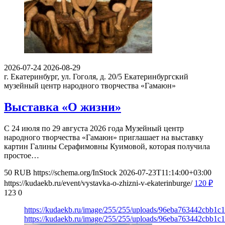
2026-07-24
2026-08-29
г. Екатеринбург, ул. Гоголя, д. 20/5
Екатеринбургский
музейный центр народного творчества «Гамаюн»
Выставка «О жизни»
С 24 июля по 29 августа 2026 года Музейный центр
народного творчества «Гамаюн» приглашает на выставку
картин Галины Серафимовны Куимовой, которая получила
простое…
50
RUB
https://schema.org/InStock
2026-07-23T11:14:00+03:00
https://kudaekb.ru/event/vystavka-o-zhizni-v-ekaterinburge/
120
₽
123
0
https://kudaekb.ru/image/255/255/uploads/96eba763442cbb1
https://kudaekb.ru/image/255/255/uploads/96eba763442cbb1