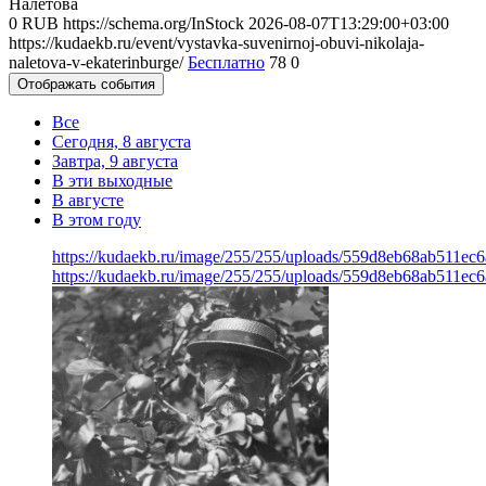
Налётова
0
RUB
https://schema.org/InStock
2026-08-07T13:29:00+03:00
https://kudaekb.ru/event/vystavka-suvenirnoj-obuvi-nikolaja-
naletova-v-ekaterinburge/
Бесплатно
78
0
Отображать события
Все
Сегодня, 8 августа
Завтра, 9 августа
В эти выходные
В августе
В этом году
https://kudaekb.ru/image/255/255/uploads/559d8eb68ab511e
https://kudaekb.ru/image/255/255/uploads/559d8eb68ab511e