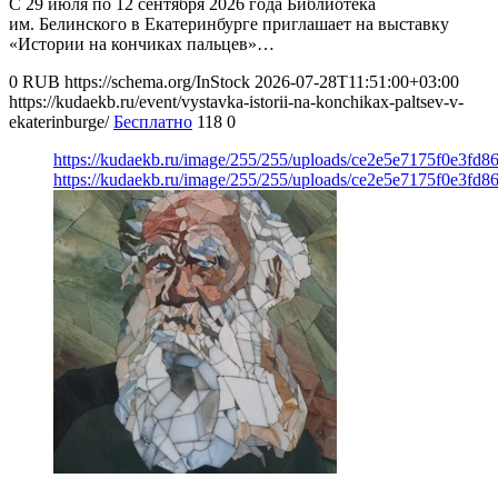
С 29 июля по 12 сентября 2026 года Библиотека
им. Белинского в Екатеринбурге приглашает на выставку
«Истории на кончиках пальцев»…
0
RUB
https://schema.org/InStock
2026-07-28T11:51:00+03:00
https://kudaekb.ru/event/vystavka-istorii-na-konchikax-paltsev-v-
ekaterinburge/
Бесплатно
118
0
https://kudaekb.ru/image/255/255/uploads/ce2e5e7175f0e3fd
https://kudaekb.ru/image/255/255/uploads/ce2e5e7175f0e3fd