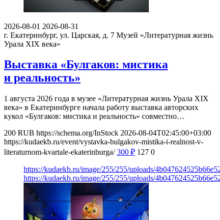
2026-08-01
2026-08-31
г. Екатеринбург, ул. Царская, д. 7
Музей «Литературная жизнь
Урала XIX века»
Выставка «Булгаков: мистика
и реальность»
1 августа 2026 года в музее «Литературная жизнь Урала XIX
века» в Екатеринбурге начала работу выставка авторских
кукол «Булгаков: мистика и реальность» совместно…
200
RUB
https://schema.org/InStock
2026-08-04T02:45:00+03:00
https://kudaekb.ru/event/vystavka-bulgakov-mistika-i-realnost-v-
literaturnom-kvartale-ekaterinburga/
300
₽
127
0
https://kudaekb.ru/image/255/255/uploads/4b047624525b66e
https://kudaekb.ru/image/255/255/uploads/4b047624525b66e