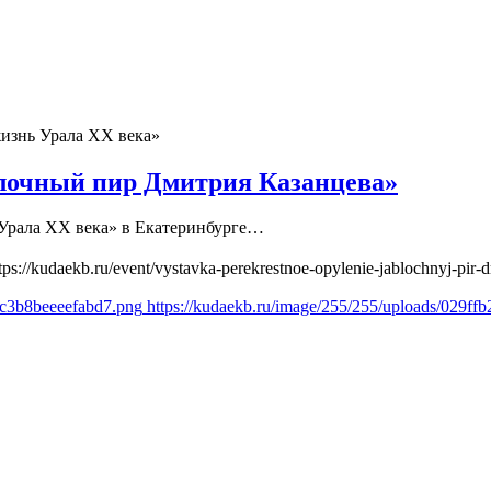
изнь Урала ХХ века»
лочный пир Дмитрия Казанцева»
ь Урала ХХ века» в Екатеринбурге…
tps://kudaekb.ru/event/vystavka-perekrestnoe-opylenie-jablochnyj-pir-d
6c3b8beeeefabd7.png
https://kudaekb.ru/image/255/255/uploads/029f