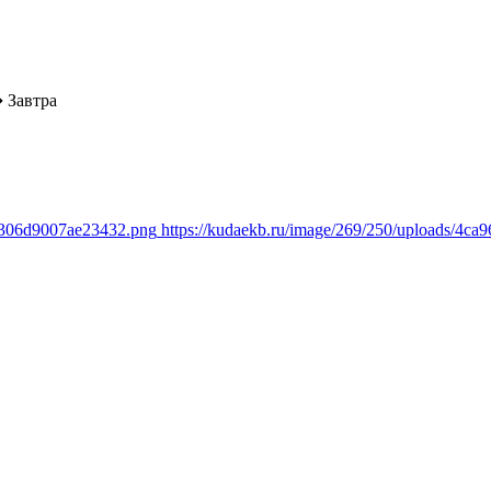
➔
Завтра
18306d9007ae23432.png
https://kudaekb.ru/image/269/250/uploads/4