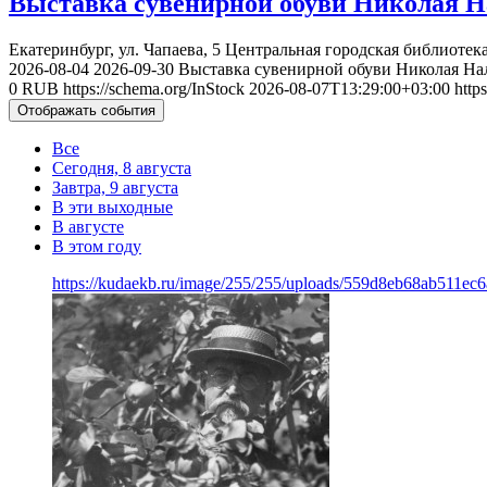
Выставка сувенирной обуви Николая Н
Екатеринбург, ул. Чапаева, 5
Центральная городская библиотека
2026-08-04
2026-09-30
Выставка сувенирной обуви Николая На
0
RUB
https://schema.org/InStock
2026-08-07T13:29:00+03:00
http
Отображать события
Все
Сегодня, 8 августа
Завтра, 9 августа
В эти выходные
В августе
В этом году
https://kudaekb.ru/image/255/255/uploads/559d8eb68ab511e