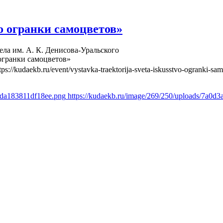
о огранки самоцветов»
ела им. А. К. Денисова-Уральского
огранки самоцветов»
tps://kudaekb.ru/event/vystavka-traektorija-sveta-iskusstvo-ogranki-sa
efda183811df18ee.png
https://kudaekb.ru/image/269/250/uploads/7a0d