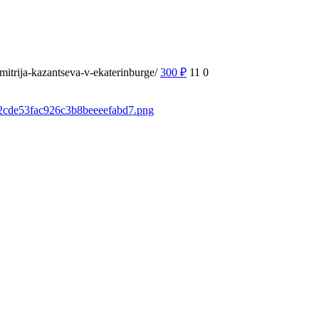
mitrija-kazantseva-v-ekaterinburge/
300
₽
11
0
fb2cde53fac926c3b8beeeefabd7.png