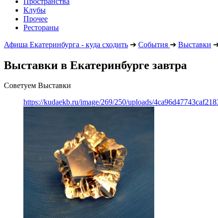
Пространства
Клубы
Прочее
Рестораны
Афиша Екатеринбурга - куда сходить
➔
События
➔
Выставки
Выставки в Екатеринбурге завтра
Советуем Выставки
https://kudaekb.ru/image/269/250/uploads/4ca96d47743caf2