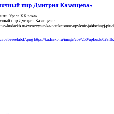
лочный пир Дмитрия Казанцева»
изнь Урала ХХ века»
очный пир Дмитрия Казанцева»
tps://kudaekb.ru/event/vystavka-perekrestnoe-opylenie-jablochnyj-pir-d
6c3b8beeeefabd7.png
https://kudaekb.ru/image/269/250/uploads/029f