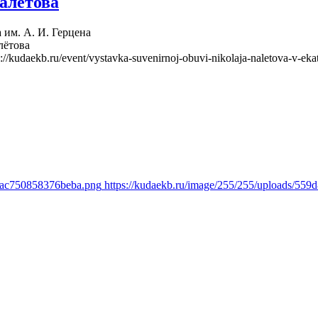
алётова
 им. А. И. Герцена
лётова
s://kudaekb.ru/event/vystavka-suvenirnoj-obuvi-nikolaja-naletova-v-eka
c6ac750858376beba.png
https://kudaekb.ru/image/255/255/uploads/5