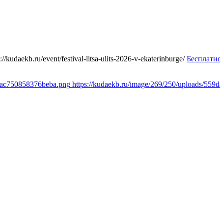
s://kudaekb.ru/event/festival-litsa-ulits-2026-v-ekaterinburge/
Бесплатн
c6ac750858376beba.png
https://kudaekb.ru/image/269/250/uploads/5