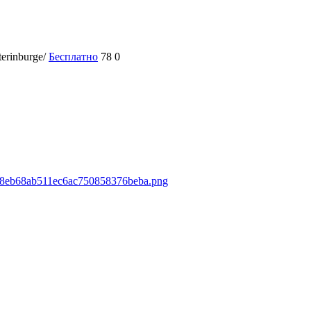
terinburge/
Бесплатно
78
0
59d8eb68ab511ec6ac750858376beba.png