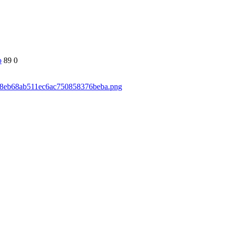
о
89
0
59d8eb68ab511ec6ac750858376beba.png