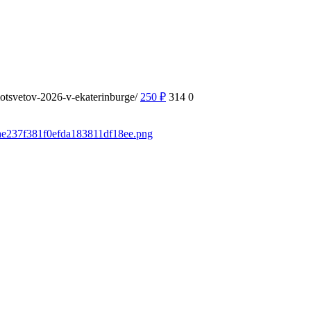
motsvetov-2026-v-ekaterinburge/
250
₽
314
0
3ae237f381f0efda183811df18ee.png