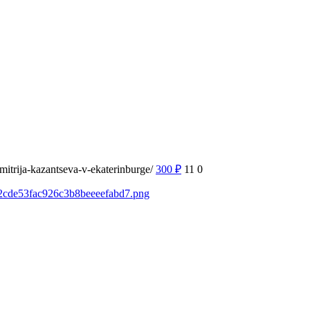
mitrija-kazantseva-v-ekaterinburge/
300
₽
11
0
fb2cde53fac926c3b8beeeefabd7.png