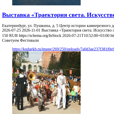
Выставка «Траектория света. Искусств
Екатеринбург, ул. Пушкина, д. 5
Центр истории камнерезного д
2026-07-25
2026-11-01
Выставка «Траектория света. Искусство 
150
RUB
https://schema.org/InStock
2026-07-21T10:52:00+03:00
ht
Советуем Фестивали
https://kudaekb.ru/image/269/250/uploads/7a0d3ae237f381f0