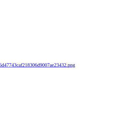
ca96d47743caf218306d9007ae23432.png