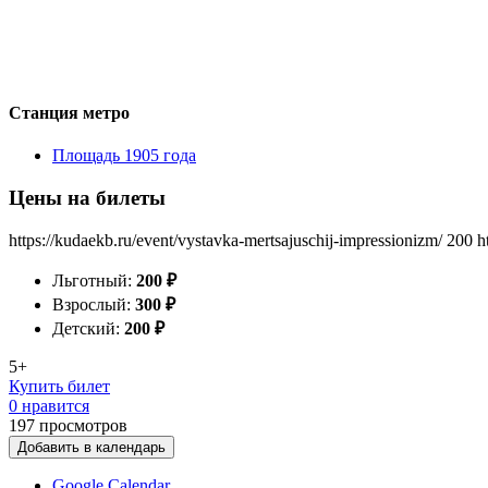
Станция метро
Площадь 1905 года
Цены на билеты
https://kudaekb.ru/event/vystavka-mertsajuschij-impressionizm/
200
h
Льготный:
200
₽
Взрослый:
300
₽
Детский:
200
₽
5+
Купить билет
0 нравится
197
просмотров
Добавить в календарь
Google Calendar