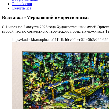
Outlook.com
Скачать .ics
Выставка «Мерцающий импрессионизм»
С 1 июля по 2 августа 2026 года Художественный музей Эрнс
второй частью совместного творческого проекта художников 
https://kudaekb.ru/uploads/111b1b4dcc04bec62ae5b2e26fa65f