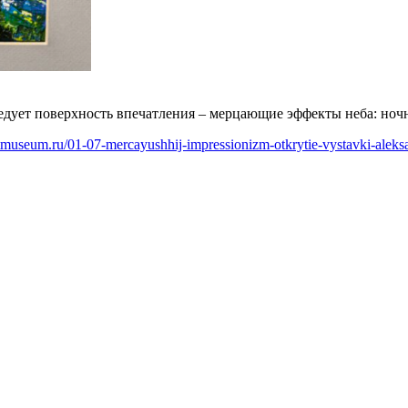
ует поверхность впечатления – мерцающие эффекты неба: ночног
artmuseum.ru/01-07-mercayushhij-impressionizm-otkrytie-vystavki-aleks