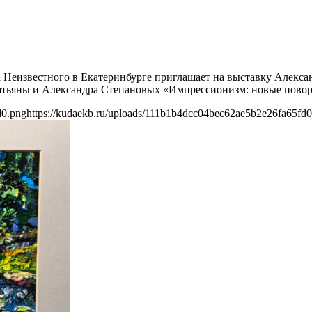
та Неизвестного в Екатеринбурге приглашает на выставку Алек
Татьяны и Александра Степановых «Импрессионизм: новые пово
d0.png
https://kudaekb.ru/uploads/111b1b4dcc04bec62ae5b2e26fa65fd