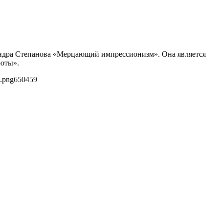
сандра Степанова «Мерцающий импрессионизм». Она является
роты».
0.png
650
459