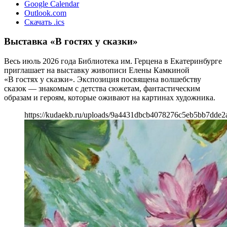
Google Calendar
Outlook.com
Скачать .ics
Выставка «В гостях у сказки»
Весь июль 2026 года Библиотека им. Герцена в Екатеринбурге
приглашает на выставку живописи Елены Камкиной
«В гостях у сказки». Экспозиция посвящена волшебству
сказок — знакомым с детства сюжетам, фантастическим
образам и героям, которые оживают на картинах художника.
https://kudaekb.ru/uploads/9a4431dbcb4078276c5eb5bb7dde2