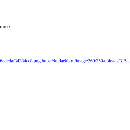
отдых
d6ededaf34284cc8.png
https://kudaekb.ru/image/269/250/uploads/31