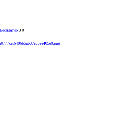
Бесплатно
3
0
46e0777cef6406b5ab37e35ae405e0.png