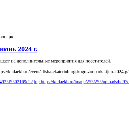
оопарк
юнь 2024 г.
лашает на дополнительные мероприятия для посетителей.
tps://kudaekb.ru/event/afisha-ekaterinburgskogo-zooparka-ijun-2024-g/
b4925f5502169c22.jpg
https://kudaekb.ru/image/255/255/uploads/bd