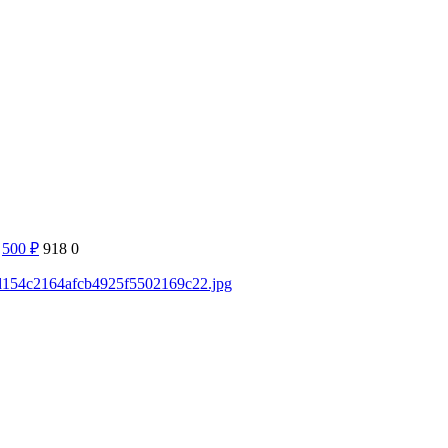
500
₽
918
0
97d154c2164afcb4925f5502169c22.jpg