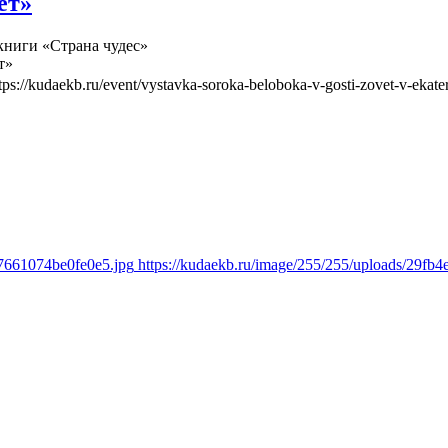
ет»
книги «Страна чудес»
т»
tps://kudaekb.ru/event/vystavka-soroka-beloboka-v-gosti-zovet-v-ekate
67661074be0fe0e5.jpg
https://kudaekb.ru/image/255/255/uploads/29f