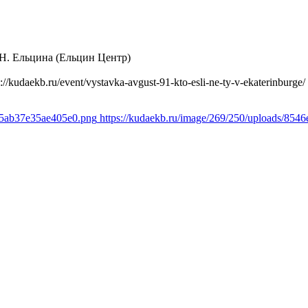
Н. Ельцина (Ельцин Центр)
s://kudaekb.ru/event/vystavka-avgust-91-kto-esli-ne-ty-v-ekaterinburge/
6b5ab37e35ae405e0.png
https://kudaekb.ru/image/269/250/uploads/85