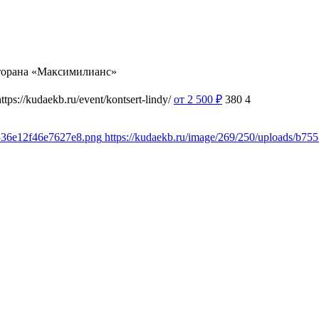
торана «Максимилианс»
https://kudaekb.ru/event/kontsert-lindy/
от 2 500
₽
380
4
1536e12f46e7627e8.png
https://kudaekb.ru/image/269/250/uploads/b