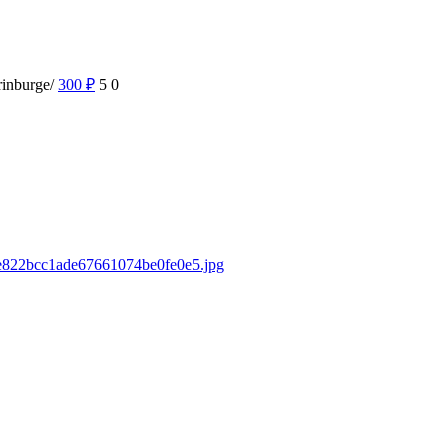
rinburge/
300
₽
5
0
b4e822bcc1ade67661074be0fe0e5.jpg