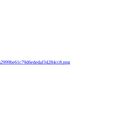
5aa2999be61c79d6ededaf34284cc8.png