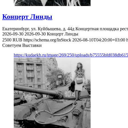
Концерт Линды
Екатеринбург, ул. Куйбышева, д. 44д
Концертная площадка рес
2026-09-30
2026-09-30
Концерт Линды
2500
RUB
https://schema.org/InStock
2026-08-10T04:20:00+03:00
Советуем Выставки
https://kudaekb.ru/image/269/250/uploads/b75555bfd038db6