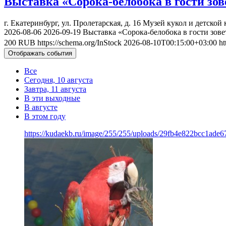
Выставка «Сорока-белобока в гости зов
г. Екатеринбург, ул. Пролетарская, д. 16
Музей кукол и детской 
2026-08-06
2026-09-19
Выставка «Сорока-белобока в гости зове
200
RUB
https://schema.org/InStock
2026-08-10T00:15:00+03:00
ht
Отображать события
Все
Сегодня, 10 августа
Завтра, 11 августа
В эти выходные
В августе
В этом году
https://kudaekb.ru/image/255/255/uploads/29fb4e822bcc1ade