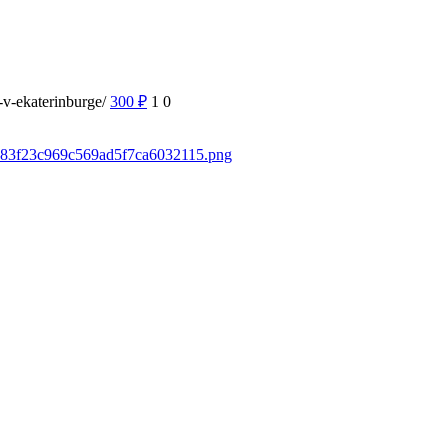
-v-ekaterinburge/
300
₽
1
0
8c383f23c969c569ad5f7ca6032115.png