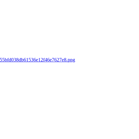
75555bfd038db61536e12f46e7627e8.png