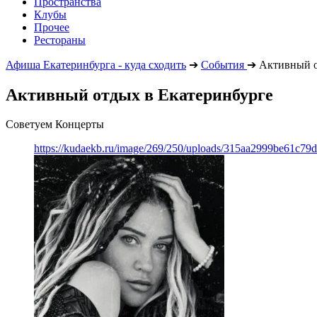
Пространства
Клубы
Прочее
Рестораны
Афиша Екатеринбурга - куда сходить
➔
События
➔
Активный 
Активный отдых в Екатеринбурге
Советуем Концерты
https://kudaekb.ru/image/269/250/uploads/315aa2999be61c79