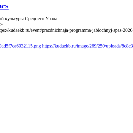
ас»
й культуры Среднего Урала
с»
tps://kudaekb.ru/event/prazdnichnaja-programma-jablochnyj-spas-2026
69ad5f7ca6032115.png
https://kudaekb.ru/image/269/250/uploads/8c