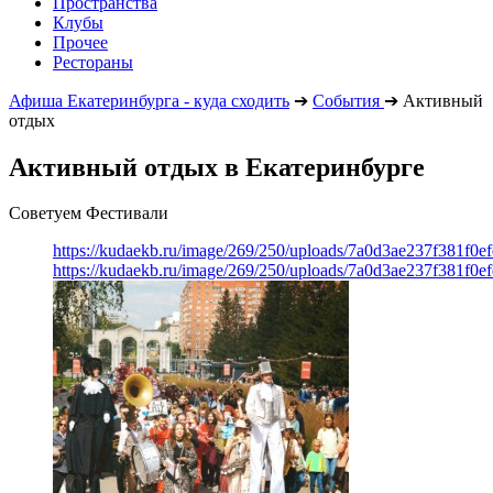
Пространства
Клубы
Прочее
Рестораны
Афиша Екатеринбурга - куда сходить
➔
События
➔
Активный
отдых
Активный отдых в Екатеринбурге
Советуем Фестивали
https://kudaekb.ru/image/269/250/uploads/7a0d3ae237f381f0
https://kudaekb.ru/image/269/250/uploads/7a0d3ae237f381f0