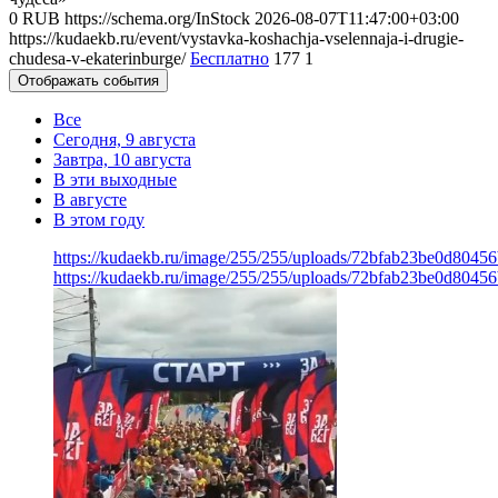
0
RUB
https://schema.org/InStock
2026-08-07T11:47:00+03:00
https://kudaekb.ru/event/vystavka-koshachja-vselennaja-i-drugie-
chudesa-v-ekaterinburge/
Бесплатно
177
1
Отображать события
Все
Сегодня, 9 августа
Завтра, 10 августа
В эти выходные
В августе
В этом году
https://kudaekb.ru/image/255/255/uploads/72bfab23be0d8045
https://kudaekb.ru/image/255/255/uploads/72bfab23be0d8045