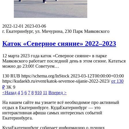
2022-12-01
2023-03-06
г. Екатеринбург, ул. Мичурина, 230
Парк Маяковского
Каток «Северное сияние» 2022–2023
12 марта 2023 года каток «Северное сияние» в парке
Маяковского работает последний день в этом сезоне. Кататься
можно до 23:00! Советуем…
130
RUB
https://schema.org/InStock
2023-03-12T00:00:00+03:00
https://kudaekb.ru/event/katok-severnoe-sijanie-2022-2023/
от 130
₽
3K
9
<Назад
4
5
6
7
8
9
10
11
Вперед >
На нашем сайте вы узнаете всё необходимое про активный
отдых в Екатеринбурге. КудаЕкатеринбург — это
интерактивная афиша самых интересных событий
Екатеринбурга.
КудаЕкатеринбург собирает информацию о лучших