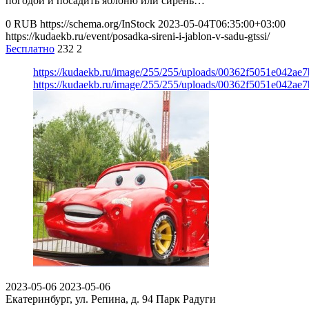
погодой и посадить яблоню или сирень…
0
RUB
https://schema.org/InStock
2023-05-04T06:35:00+03:00
https://kudaekb.ru/event/posadka-sireni-i-jablon-v-sadu-gtssi/
Бесплатно
232
2
https://kudaekb.ru/image/255/255/uploads/00362f5051e042a
https://kudaekb.ru/image/255/255/uploads/00362f5051e042a
2023-05-06
2023-05-06
Екатеринбург, ул. Репина, д. 94
Парк Радуги