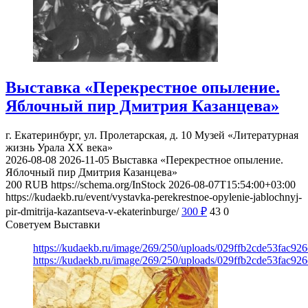
Выставка «Перекрестное опыление.
Яблочный пир Дмитрия Казанцева»
г. Екатеринбург, ул. Пролетарская, д. 10
Музей «Литературная
жизнь Урала ХХ века»
2026-08-08
2026-11-05
Выставка «Перекрестное опыление.
Яблочный пир Дмитрия Казанцева»
200
RUB
https://schema.org/InStock
2026-08-07T15:54:00+03:00
https://kudaekb.ru/event/vystavka-perekrestnoe-opylenie-jablochnyj-
pir-dmitrija-kazantseva-v-ekaterinburge/
300
₽
43
0
Советуем Выставки
https://kudaekb.ru/image/269/250/uploads/029ffb2cde53fac92
https://kudaekb.ru/image/269/250/uploads/029ffb2cde53fac92