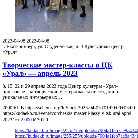
2023-04-08
2023-04-08
г. Екатеринбург, ул. Студенческая, д. 3
Культурный центр
«Урал»
Творческие мастер-классы в ЦК
«Урал» — апрель 2023
8, 15, 22 и 29 апреля 2023 года Центр культуры «Урал»
приглашает на творческие мастер-классы по созданию
уникальных интерьерных…
2000
RUB
https://schema.org/InStock
2023-04-05T01:00:00+03:00
https://kudaekb.ru/event/tvorcheskie-master-klassy-v-tsk-ural-aprel-
2023/
от 2 000
₽
301
0
https://kudaekb.ru/image/255/255/uploads/7904a1feb7ae8a43
https://kudaekb.ru/image/255/255/uploads/7904a1feb7ae8a43