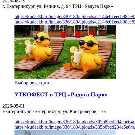
2026-08-15
г. Екатеринбург, ул. Репина, д. 94
ТРЦ «Радуга Парк»
https://kudaekb.ru/image/336/180/uploads/c2144e01eecb98c
https://kudaekb.ru/image/336/180/uploads/c2144e01eecb98c
Выбор редакции
УТКОФЕСТ в ТРЦ «Радуга Парк»
2026-05-01
Екатеринбург
Екатеринбург, ул. Контролеров, 17а
https://kudaekb.ru/image/336/180/uploads/305b8bed204e5e6
https://kudaekb.ru/image/336/180/uploads/305b8bed204e5e6