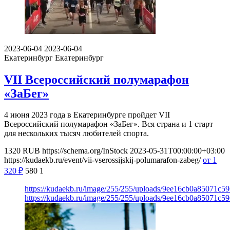
2023-06-04
2023-06-04
Екатеринбург
Екатеринбург
VII Всероссийский полумарафон
«ЗаБег»
4 июня 2023 года в Екатеринбурге пройдет VII
Всероссийский полумарафон «ЗаБег». Вся страна и 1 старт
для нескольких тысяч любителей спорта.
1320
RUB
https://schema.org/InStock
2023-05-31T00:00:00+03:00
https://kudaekb.ru/event/vii-vserossijskij-polumarafon-zabeg/
от 1
320
₽
580
1
https://kudaekb.ru/image/255/255/uploads/9ee16cb0a85071c5
https://kudaekb.ru/image/255/255/uploads/9ee16cb0a85071c5