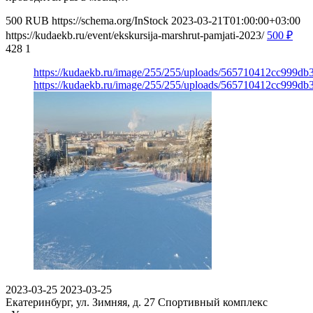
500
RUB
https://schema.org/InStock
2023-03-21T01:00:00+03:00
https://kudaekb.ru/event/ekskursija-marshrut-pamjati-2023/
500
₽
428
1
https://kudaekb.ru/image/255/255/uploads/565710412cc999db
https://kudaekb.ru/image/255/255/uploads/565710412cc999db
2023-03-25
2023-03-25
Екатеринбург, ул. Зимняя, д. 27
Спортивный комплекс