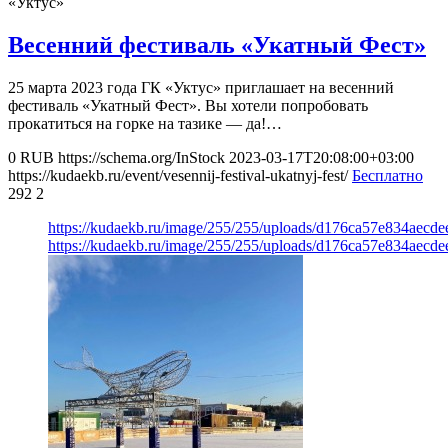
«Уктус»
Весенний фестиваль «Укатный Фест»
25 марта 2023 года ГК «Уктус» приглашает на весенний
фестиваль «Укатный Фест». Вы хотели попробовать
прокатиться на горке на тазике — да!…
0
RUB
https://schema.org/InStock
2023-03-17T20:08:00+03:00
https://kudaekb.ru/event/vesennij-festival-ukatnyj-fest/
Бесплатно
292
2
https://kudaekb.ru/image/255/255/uploads/d176ca57e834aecd
https://kudaekb.ru/image/255/255/uploads/d176ca57e834aecd