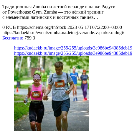
Традиционная Zumba на летней веранде в парке Радуги
от Powerhouse Gym. Zumba — это лёгкий тренинг
с элементами латинских и восточных танцев…
0
RUB
https://schema.org/InStock
2023-05-17T07:22:00+03:00
https://kudaekb.ru/event/zumba-na-letnej-verande-v-parke-radugi/
Бесплатно
759
3
https://kudaekb.ru/image/255/255/uploads/3e986be94385deb1
https://kudaekb.ru/image/255/255/uploads/3e986be94385deb1