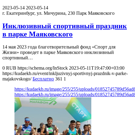
2023-05-14
2023-05-14
г. Екатеринбург, ул. Мичурина, 230
Парк Маяковского
Инклюзивный спортивный праздник
в парке Маяковского
14 мая 2023 года благотворительный фонд «Спорт для
Жизни» проведет в парке Маяковского инклюзивный
спортивный…
0
RUB
https://schema.org/InStock
2023-05-11T19:47:00+03:00
https://kudaekb.ru/event/inkljuzivnyj-sportivnyj-prazdnik-v-parke-
majakovskogo/
Бесплатно
361
1
https://kudaekb.ru/image/255/255/uploads/01852745789d56ad
https://kudaekb.ru/image/255/255/uploads/01852745789d56ad