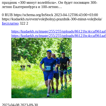
праздник «300 минут волейбола». Он будет посвящен 300-
летию Екатеринбурга и 100-летию…
0
RUB
https://schema.org/InStock
2023-04-12T06:43:00+03:00
https://kudaekb.ru/event/volejbolnyj-prazdnik-300-minut-volejbola/
Бесплатно
322
2
https://kudaekb.ru/image/255/255/uploads/86121bc4ccaf961a
https://kudaekb.ru/image/255/255/uploads/86121bc4ccaf961a
2023-04-08
2023-09-30