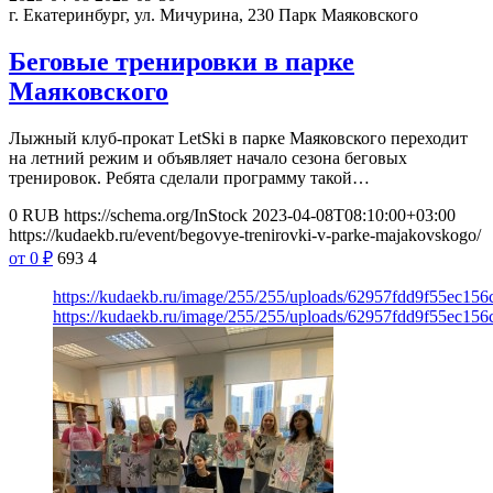
г. Екатеринбург, ул. Мичурина, 230
Парк Маяковского
Беговые тренировки в парке
Маяковского
Лыжный клуб-прокат LetSki в парке Маяковского переходит
на летний режим и объявляет начало сезона беговых
тренировок. Ребята сделали программу такой…
0
RUB
https://schema.org/InStock
2023-04-08T08:10:00+03:00
https://kudaekb.ru/event/begovye-trenirovki-v-parke-majakovskogo/
от 0
₽
693
4
https://kudaekb.ru/image/255/255/uploads/62957fdd9f55ec15
https://kudaekb.ru/image/255/255/uploads/62957fdd9f55ec15