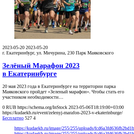
2023-05-20
2023-05-20
г. Екатеринбург, ул. Мичурина, 230
Парк Маяковского
Зелёный Марафон 2023
в Екатеринбурге
20 мая 2023 года в Екатеринбурге на территории парка
Маяковского пройдет «Зеленый марафон». Чтобы стать его
участником необходимости…
0
RUB
https://schema.org/InStock
2023-05-06T18:19:00+03:00
https://kudaekb.ru/event/zelenyj-marafon-2023-v-ekaterinburge/
Бесплатно
527
4
https://kudaekb.ru/image/255/255/uploads/fcd6a3fd636fb2bd
https://kudaekb.ru/image/255/255/uploads/fcd6a3fd636fb2bd