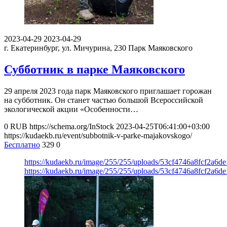
2023-04-29
2023-04-29
г. Екатеринбург, ул. Мичурина, 230
Парк Маяковского
Субботник в парке Маяковского
29 апреля 2023 года парк Маяковского приглашает горожан
на субботник. Он станет частью большой Всероссийской
экологической акции «Особенности…
0
RUB
https://schema.org/InStock
2023-04-25T06:41:00+03:00
https://kudaekb.ru/event/subbotnik-v-parke-majakovskogo/
Бесплатно
329
0
https://kudaekb.ru/image/255/255/uploads/53cf4746a8fcf2a6d
https://kudaekb.ru/image/255/255/uploads/53cf4746a8fcf2a6d