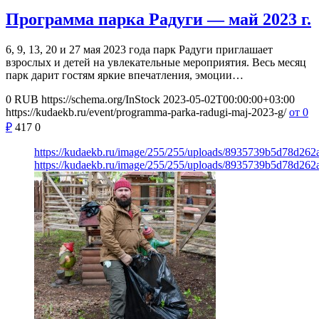
Программа парка Радуги — май 2023 г.
6, 9, 13, 20 и 27 мая 2023 года парк Радуги приглашает
взрослых и детей на увлекательные мероприятия. Весь месяц
парк дарит гостям яркие впечатления, эмоции…
0
RUB
https://schema.org/InStock
2023-05-02T00:00:00+03:00
https://kudaekb.ru/event/programma-parka-radugi-maj-2023-g/
от 0
₽
417
0
https://kudaekb.ru/image/255/255/uploads/8935739b5d78d262
https://kudaekb.ru/image/255/255/uploads/8935739b5d78d262