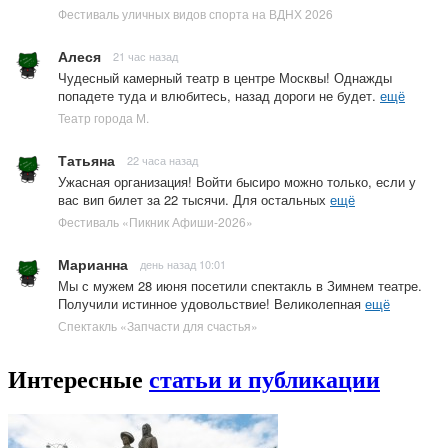
Фестиваль уличных видов спорта на ВДНХ 2026
Алеся
21 час назад
Чудесный камерный театр в центре Москвы! Однажды
попадете туда и влюбитесь, назад дороги не будет.
ещё
Театр города М.
Татьяна
22 часа назад
Ужасная организация! Войти бысиро можно только, если у
вас вип билет за 22 тысячи. Для остальных
ещё
Фестиваль «Пикник Афиши-2026»
Марианна
день назад 10:01
Мы с мужем 28 июня посетили спектакль в Зимнем театре.
Получили истинное удовольствие! Великолепная
ещё
Спектакль «Запчасти для счастья»
Интересные
статьи и публикации