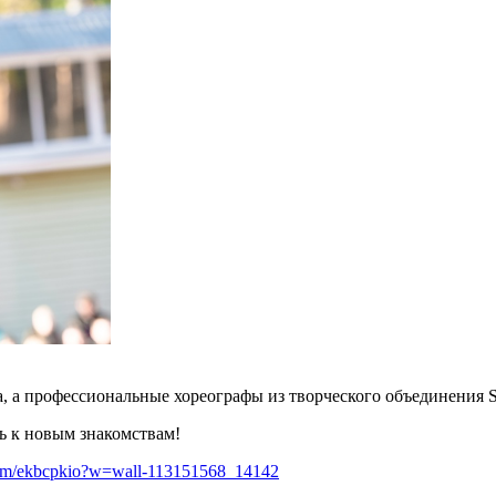
, а профессиональные хореографы из творческого объединения Sa
ть к новым знакомствам!
.com/ekbcpkio?w=wall-113151568_14142