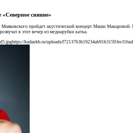
 «Северное сияние»
арке Маяковского пройдет акустический концерт Маши Макарово
озвучат в этот вечер из медиарубки катка.
d5.jpg
https://kudaekb.ru/uploads/f7213763b19234ab91b31593ecf16ad