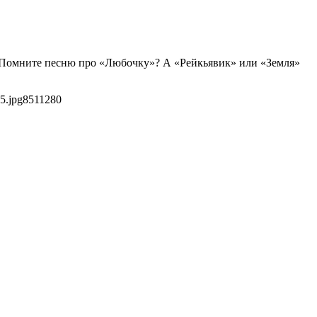
й. Помните песню про «Любочку»? А «Рейкьявик» или «Земля»
5.jpg
851
1280