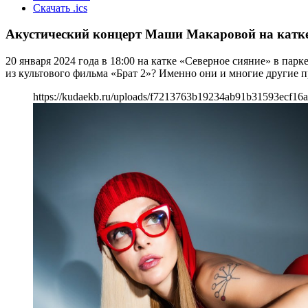
Скачать .ics
Акустический концерт Маши Макаровой на катке
20 января 2024 года в 18:00 на катке «Северное сияние» в п
из культового фильма «Брат 2»? Именно они и многие другие пр
https://kudaekb.ru/uploads/f7213763b19234ab91b31593ecf16a