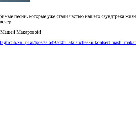
бимые песни, которые уже стали частью нашего саундтрека жизни
вечер.
с Машей Макаровой!
e1agfrc5b.xn--p1ai/tpost/7l6497d0f1-akusticheskii-kontsert-mashi-maka