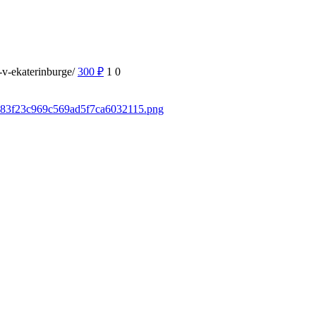
-v-ekaterinburge/
300
₽
1
0
8c383f23c969c569ad5f7ca6032115.png