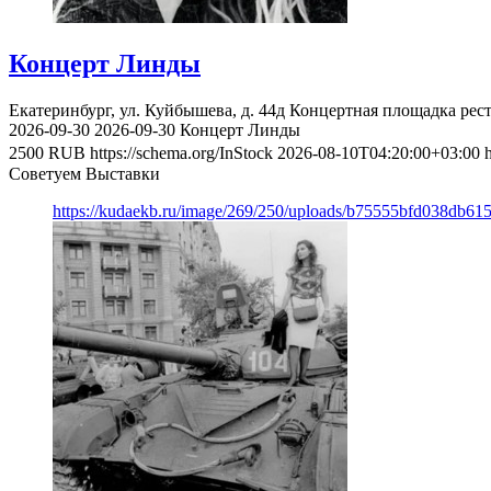
Концерт Линды
Екатеринбург, ул. Куйбышева, д. 44д
Концертная площадка рес
2026-09-30
2026-09-30
Концерт Линды
2500
RUB
https://schema.org/InStock
2026-08-10T04:20:00+03:00
Советуем Выставки
https://kudaekb.ru/image/269/250/uploads/b75555bfd038db6