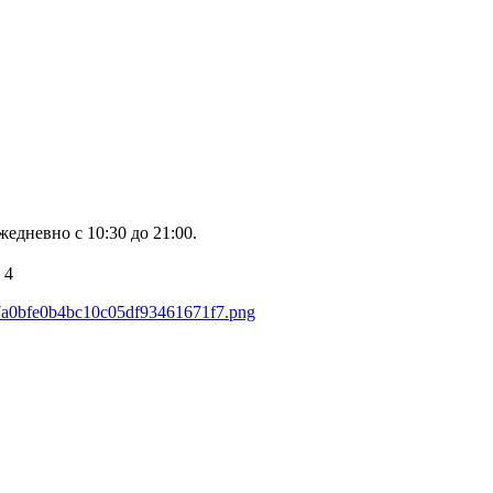
едневно с 10:30 до 21:00.
4
837a0bfe0b4bc10c05df93461671f7.png