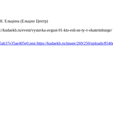
Н. Ельцина (Ельцин Центр)
s://kudaekb.ru/event/vystavka-avgust-91-kto-esli-ne-ty-v-ekaterinburge/
6b5ab37e35ae405e0.png
https://kudaekb.ru/image/269/250/uploads/85