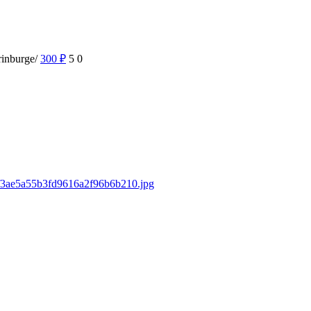
rinburge/
300
₽
5
0
30f3ae5a55b3fd9616a2f96b6b210.jpg