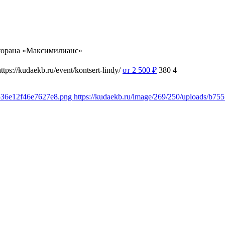
торана «Максимилианс»
https://kudaekb.ru/event/kontsert-lindy/
от 2 500
₽
380
4
1536e12f46e7627e8.png
https://kudaekb.ru/image/269/250/uploads/b