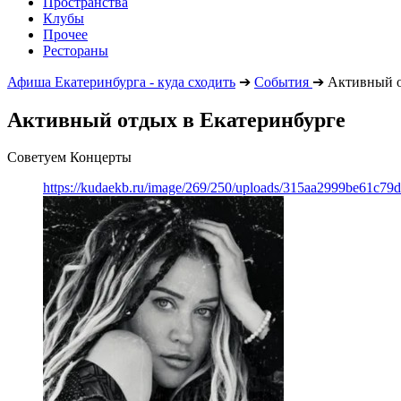
Пространства
Клубы
Прочее
Рестораны
Афиша Екатеринбурга - куда сходить
➔
События
➔
Активный 
Активный отдых в Екатеринбурге
Советуем Концерты
https://kudaekb.ru/image/269/250/uploads/315aa2999be61c79