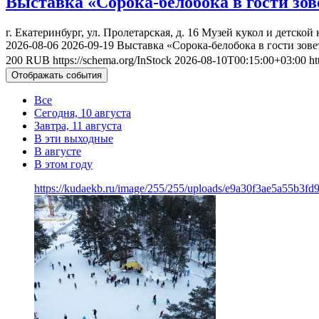
Выставка «Сорока-белобока в гости зов
г. Екатеринбург, ул. Пролетарская, д. 16
Музей кукол и детской 
2026-08-06
2026-09-19
Выставка «Сорока-белобока в гости зове
200
RUB
https://schema.org/InStock
2026-08-10T00:15:00+03:00
ht
Отображать события
Все
Сегодня, 10 августа
Завтра, 11 августа
В эти выходные
В августе
В этом году
https://kudaekb.ru/image/255/255/uploads/e9a30f3ae5a55b3f