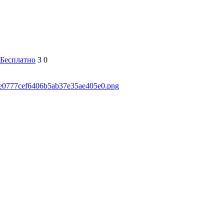
Бесплатно
3
0
46e0777cef6406b5ab37e35ae405e0.png