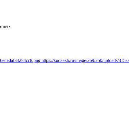
отдых
d6ededaf34284cc8.png
https://kudaekb.ru/image/269/250/uploads/31