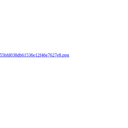
75555bfd038db61536e12f46e7627e8.png