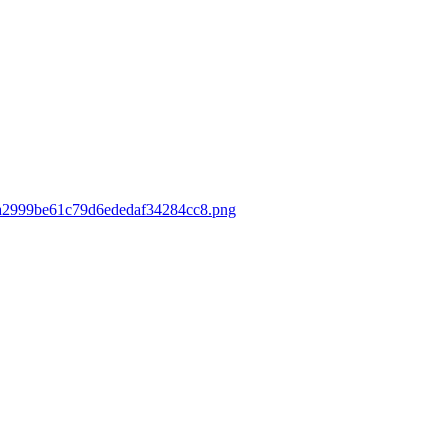
5aa2999be61c79d6ededaf34284cc8.png