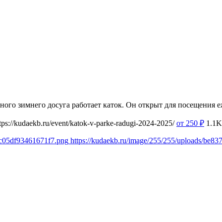
ного зимнего досуга работает каток. Он открыт для посещения еж
tps://kudaekb.ru/event/katok-v-parke-radugi-2024-2025/
от 250
₽
1.1K
0c05df93461671f7.png
https://kudaekb.ru/image/255/255/uploads/be