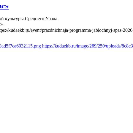
ас»
й культуры Среднего Урала
с»
tps://kudaekb.ru/event/prazdnichnaja-programma-jablochnyj-spas-2026
69ad5f7ca6032115.png
https://kudaekb.ru/image/269/250/uploads/8c