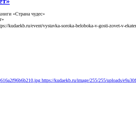
ет»
книги «Страна чудес»
т»
tps://kudaekb.ru/event/vystavka-soroka-beloboka-v-gosti-zovet-v-ekate
d9616a2f96b6b210.jpg
https://kudaekb.ru/image/255/255/uploads/e9a